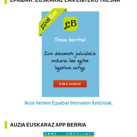
EPAIBAR: EUSKARAZ LAN EGITEKO TRESNA
Ikusi hemen Epaibar tresnaren funtzioak.
AUZIA EUSKARAZ APP BERRIA