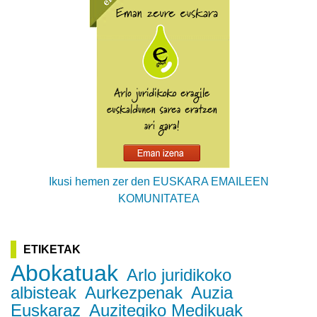
Ikusi hemen zer den EUSKARA EMAILEEN
KOMUNITATEA
ETIKETAK
Abokatuak
Arlo juridikoko
albisteak
Aurkezpenak
Auzia
Euskaraz
Auzitegiko Medikuak