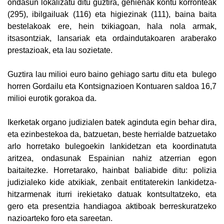
ondasun lokalizatu ditu guztira, gehienak kontu korronteak
(295), ibilgailuak (116) eta higiezinak (111), baina baita
bestelakoak ere, hein txikiagoan, hala nola armak,
itsasontziak, lansariak eta ordaindutakoaren araberako
prestazioak, eta lau sozietate.
Guztira lau milioi euro baino gehiago sartu ditu eta bulego
horren Gordailu eta Kontsignazioen Kontuaren saldoa 16,7
milioi eurotik gorakoa da.
Ikerketak organo judizialen batek aginduta egin behar dira,
eta ezinbestekoa da, batzuetan, beste herrialde batzuetako
arlo horretako bulegoekin lankidetzan eta koordinatuta
aritzea, ondasunak Espainian nahiz atzerrian egon
baitaitezke. Horretarako, hainbat baliabide ditu: polizia
judizialeko kide atxikiak, zenbait entitaterekin lankidetza-
hitzarmenak iturri irekietako datuak kontsultatzeko, eta
gero eta presentzia handiagoa aktiboak berreskuratzeko
nazioarteko foro eta sareetan.