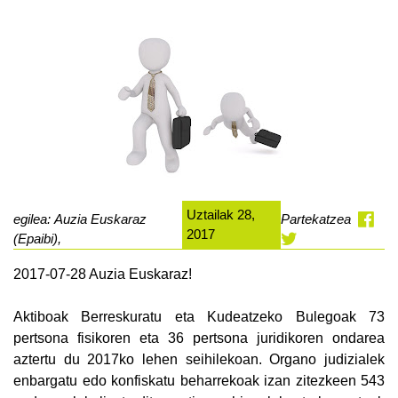
Uztailak 28,
egilea: Auzia Euskaraz
Partekatzea
2017
(Epaibi),
2017-07-28 Auzia Euskaraz!
Aktiboak Berreskuratu eta Kudeatzeko Bulegoak 73
pertsona fisikoren eta 36 pertsona juridikoren ondarea
aztertu du 2017ko lehen seihilekoan. Organo judizialek
enbargatu edo konfiskatu beharrekoak izan zitezkeen 543