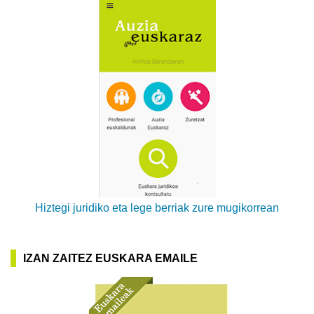
Hiztegi juridiko eta lege berriak zure mugikorrean
IZAN ZAITEZ EUSKARA EMAILE