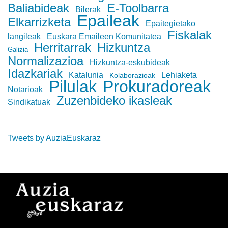
Baliabideak
E-Toolbarra
Bilerak
Epaileak
Elkarrizketa
Epaitegietako
Fiskalak
langileak
Euskara Emaileen Komunitatea
Herritarrak
Hizkuntza
Galizia
Normalizazioa
Hizkuntza-eskubideak
Idazkariak
Katalunia
Lehiaketa
Kolaborazioak
Pilulak
Prokuradoreak
Notarioak
Zuzenbideko ikasleak
Sindikatuak
Tweets by AuziaEuskaraz