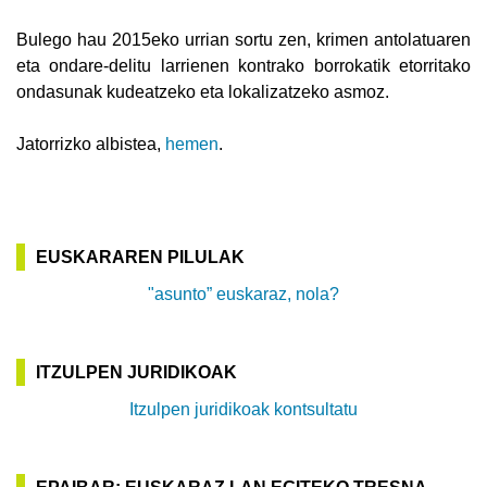
Bulego hau 2015eko urrian sortu zen, krimen antolatuaren
eta ondare-delitu larrienen kontrako borrokatik etorritako
ondasunak kudeatzeko eta lokalizatzeko asmoz.
Jatorrizko albistea,
hemen
.
EUSKARAREN PILULAK
"asunto” euskaraz, nola?
ITZULPEN JURIDIKOAK
Itzulpen juridikoak kontsultatu