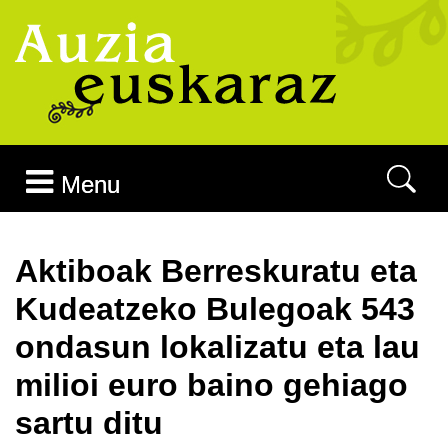
Joan edukira
Menu
Aktiboak Berreskuratu eta
Kudeatzeko Bulegoak 543
ondasun lokalizatu eta lau
milioi euro baino gehiago
sartu ditu