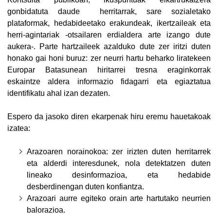
gonbidatuta daude herritarrak, sare sozialetako
plataformak, hedabideetako erakundeak, ikertzaileak eta
herri-agintariak -otsailaren erdialdera arte izango dute
aukera-. Parte hartzaileek azalduko dute zer iritzi duten
honako gai honi buruz: zer neurri hartu beharko liratekeen
Europar Batasunean hiritarrei tresna eraginkorrak
eskaintze aldera informazio fidagarri eta egiaztatua
identifikatu ahal izan dezaten.
Espero da jasoko diren ekarpenak hiru eremu hauetakoak
izatea:
Arazoaren norainokoa: zer irizten duten herritarrek
eta alderdi interesdunek, nola detektatzen duten
lineako desinformazioa, eta hedabide
desberdinengan duten konfiantza.
Arazoari aurre egiteko orain arte hartutako neurrien
balorazioa.