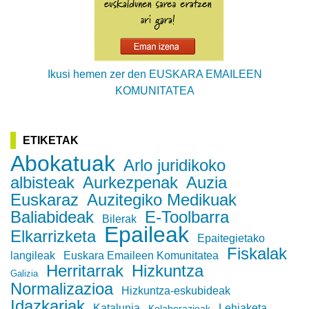
Ikusi hemen zer den EUSKARA EMAILEEN
KOMUNITATEA
ETIKETAK
Abokatuak
Arlo juridikoko
albisteak
Aurkezpenak
Auzia
Euskaraz
Auzitegiko Medikuak
Baliabideak
E-Toolbarra
Bilerak
Epaileak
Elkarrizketa
Epaitegietako
Fiskalak
langileak
Euskara Emaileen Komunitatea
Herritarrak
Hizkuntza
Galizia
Normalizazioa
Hizkuntza-eskubideak
Idazkariak
Katalunia
Lehiaketa
Kolaborazioak