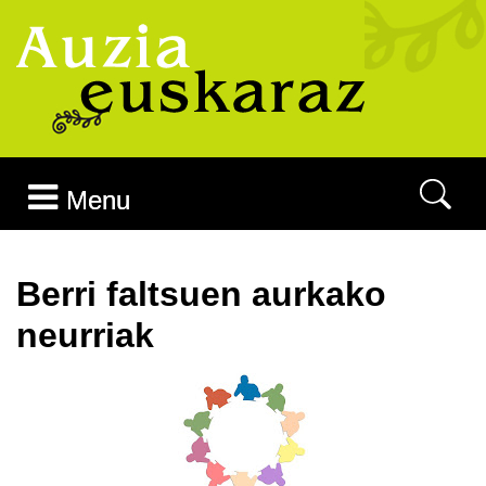
Joan edukira
Menu
Berri faltsuen aurkako
neurriak