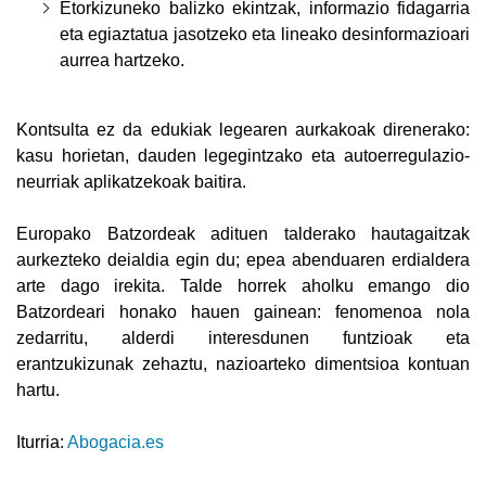
Etorkizuneko balizko ekintzak, informazio fidagarria
eta egiaztatua jasotzeko eta lineako desinformazioari
aurrea hartzeko.
Kontsulta ez da edukiak legearen aurkakoak direnerako:
kasu horietan, dauden legegintzako eta autoerregulazio-
neurriak aplikatzekoak baitira.
Europako Batzordeak adituen talderako hautagaitzak
aurkezteko deialdia egin du; epea abenduaren erdialdera
arte dago irekita. Talde horrek aholku emango dio
Batzordeari honako hauen gainean: fenomenoa nola
zedarritu, alderdi interesdunen funtzioak eta
erantzukizunak zehaztu, nazioarteko dimentsioa kontuan
hartu.
Iturria:
Abogacia.es