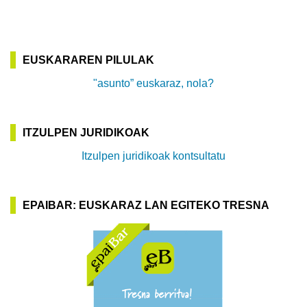
EUSKARAREN PILULAK
"asunto” euskaraz, nola?
ITZULPEN JURIDIKOAK
Itzulpen juridikoak kontsultatu
EPAIBAR: EUSKARAZ LAN EGITEKO TRESNA