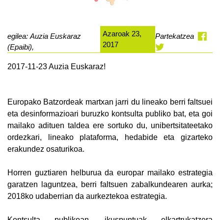
Azaroak 23,
egilea: Auzia Euskaraz
Partekatzea
2017
(Epaibi),
2017-11-23 Auzia Euskaraz!
Europako Batzordeak martxan jarri du lineako berri faltsuei
eta desinformazioari buruzko kontsulta publiko bat, eta goi
mailako adituen taldea ere sortuko du, unibertsitateetako
ordezkari, lineako plataforma, hedabide eta gizarteko
erakundez osaturikoa.
Horren guztiaren helburua da europar mailako estrategia
garatzen laguntzea, berri faltsuen zabalkundearen aurka;
2018ko udaberrian da aurkeztekoa estrategia.
Kontsulta publikoan, ikuspuntuak elkartrukatzera