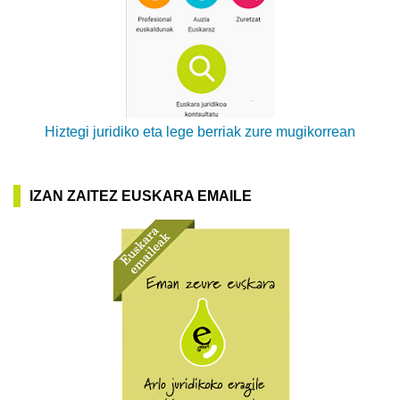
Hiztegi juridiko eta lege berriak zure mugikorrean
IZAN ZAITEZ EUSKARA EMAILE