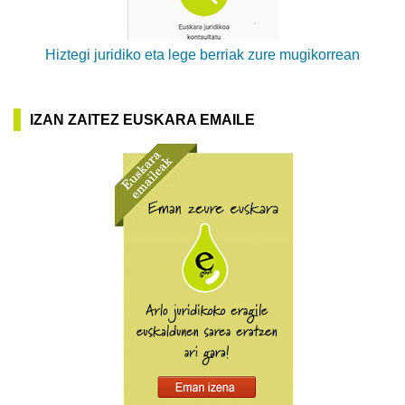
Hiztegi juridiko eta lege berriak zure mugikorrean
IZAN ZAITEZ EUSKARA EMAILE