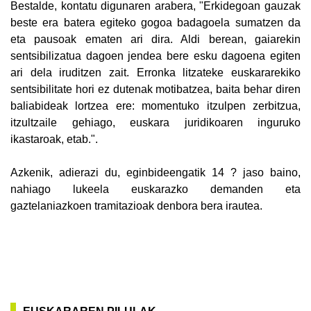
Bestalde, kontatu digunaren arabera, "Erkidegoan gauzak
beste era batera egiteko gogoa badagoela sumatzen da
eta pausoak ematen ari dira. Aldi berean, gaiarekin
sentsibilizatua dagoen jendea bere esku dagoena egiten
ari dela iruditzen zait. Erronka litzateke euskararekiko
sentsibilitate hori ez dutenak motibatzea, baita behar diren
baliabideak lortzea ere: momentuko itzulpen zerbitzua,
itzultzaile gehiago, euskara juridikoaren inguruko
ikastaroak, etab.".
Azkenik, adierazi du, eginbideengatik 14 ? jaso baino,
nahiago lukeela euskarazko demanden eta
gaztelaniazkoen tramitazioak denbora bera irautea.