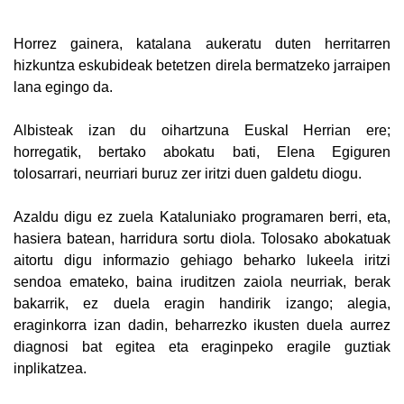
Horrez gainera, katalana aukeratu duten herritarren
hizkuntza eskubideak betetzen direla bermatzeko jarraipen
lana egingo da.
Albisteak izan du oihartzuna Euskal Herrian ere;
horregatik, bertako abokatu bati, Elena Egiguren
tolosarrari, neurriari buruz zer iritzi duen galdetu diogu.
Azaldu digu ez zuela Kataluniako programaren berri, eta,
hasiera batean, harridura sortu diola. Tolosako abokatuak
aitortu digu informazio gehiago beharko lukeela iritzi
sendoa emateko, baina iruditzen zaiola neurriak, berak
bakarrik, ez duela eragin handirik izango; alegia,
eraginkorra izan dadin, beharrezko ikusten duela aurrez
diagnosi bat egitea eta eraginpeko eragile guztiak
inplikatzea.