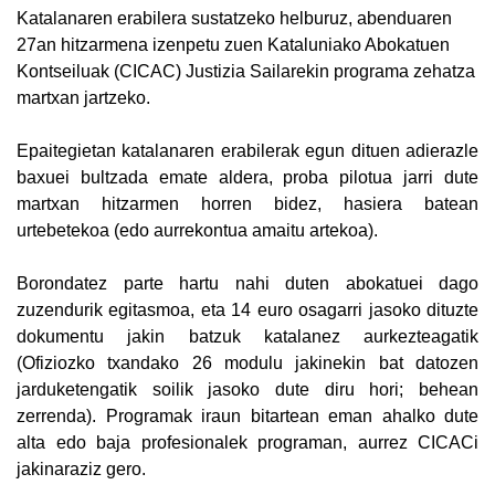
Katalanaren erabilera sustatzeko helburuz, abenduaren
27an hitzarmena izenpetu zuen Kataluniako Abokatuen
Kontseiluak (CICAC) Justizia Sailarekin programa zehatza
martxan jartzeko.
Epaitegietan katalanaren erabilerak egun dituen adierazle
baxuei bultzada emate aldera, proba pilotua jarri dute
martxan hitzarmen horren bidez, hasiera batean
urtebetekoa (edo aurrekontua amaitu artekoa).
Borondatez parte hartu nahi duten abokatuei dago
zuzendurik egitasmoa, eta 14 euro osagarri jasoko dituzte
dokumentu jakin batzuk katalanez aurkezteagatik
(Ofiziozko txandako 26 modulu jakinekin bat datozen
jarduketengatik soilik jasoko dute diru hori; behean
zerrenda). Programak iraun bitartean eman ahalko dute
alta edo baja profesionalek programan, aurrez CICACi
jakinaraziz gero.