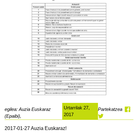
Urtarrilak 27,
egilea: Auzia Euskaraz
Partekatzea
2017
(Epaibi),
2017-01-27 Auzia Euskaraz!