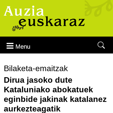
Joan edukira
Menu
Bilaketa-emaitzak
Dirua jasoko dute
Kataluniako abokatuek
eginbide jakinak katalanez
aurkezteagatik