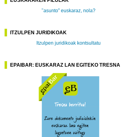
EUSKARAREN PILULAK
"asunto” euskaraz, nola?
ITZULPEN JURIDIKOAK
Itzulpen juridikoak kontsultatu
EPAIBAR: EUSKARAZ LAN EGITEKO TRESNA