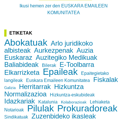
Ikusi hemen zer den EUSKARA EMAILEEN
KOMUNITATEA
ETIKETAK
Abokatuak
Arlo juridikoko
albisteak
Aurkezpenak
Auzia
Euskaraz
Auzitegiko Medikuak
Baliabideak
E-Toolbarra
Bilerak
Epaileak
Elkarrizketa
Epaitegietako
Fiskalak
langileak
Euskara Emaileen Komunitatea
Herritarrak
Hizkuntza
Galizia
Normalizazioa
Hizkuntza-eskubideak
Idazkariak
Katalunia
Lehiaketa
Kolaborazioak
Pilulak
Prokuradoreak
Notarioak
Zuzenbideko ikasleak
Sindikatuak