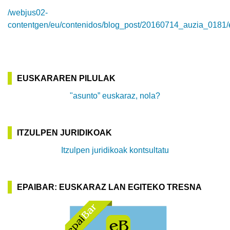
/webjus02-
contentgen/eu/contenidos/blog_post/20160714_auzia_0181/e
EUSKARAREN PILULAK
"asunto” euskaraz, nola?
ITZULPEN JURIDIKOAK
Itzulpen juridikoak kontsultatu
EPAIBAR: EUSKARAZ LAN EGITEKO TRESNA