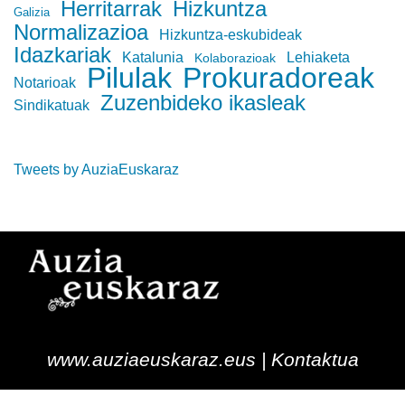
Herritarrak
Hizkuntza
Galizia
Normalizazioa
Hizkuntza-eskubideak
Idazkariak
Katalunia
Lehiaketa
Kolaborazioak
Pilulak
Prokuradoreak
Notarioak
Zuzenbideko ikasleak
Sindikatuak
Tweets by AuziaEuskaraz
www.auziaeuskaraz.eus |
Kontaktua