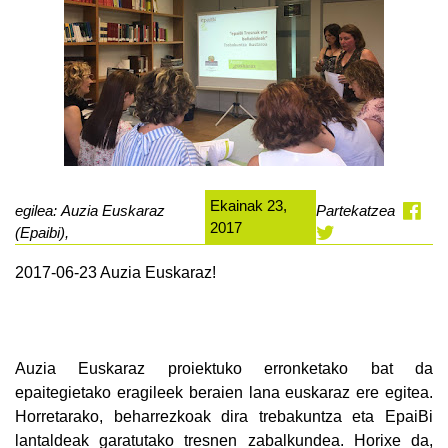
Ekainak 23,
egilea: Auzia Euskaraz
Partekatzea
2017
(Epaibi),
2017-06-23 Auzia Euskaraz!
Auzia Euskaraz proiektuko erronketako bat da
epaitegietako eragileek beraien lana euskaraz ere egitea.
Horretarako, beharrezkoak dira trebakuntza eta EpaiBi
lantaldeak garatutako tresnen zabalkundea. Horixe da,