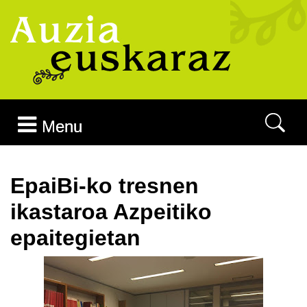
Joan edukira
Menu
EpaiBi-ko tresnen
ikastaroa Azpeitiko
epaitegietan