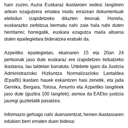
hain zuzen, Auzia Euskaraz ikastaroen xedea: langileen
artean ezagutzera ematea modu errazean dokumentuak
elebidun izapidetzeko dituzten tresnak. Horrela,
euskarazko zerbitzua bermatu nahi zaie hala nahi duten
herritarrei; horregatik, euskara ezagutza maila altuena
duten epaitegietara bideratzea erabaki da.
Azpeitiko epaitegietan, ekainaren 15 eta 20an 24
pertsonak jaso dute euskaraz ere izapidetzen trebatzeko
ikastaroa, lau taldetan banatuta. Urtebete igaro da Justizia
Administrazioko Hizkuntza Normalizazioko Lantaldea
(EpaiBi) ikastaro hauek eskaintzen hasi zenetik, eta jada
Gernika, Bergara, Tolosa, Amurrio eta Azpeitiko langileek
jaso dute (guztira 100 langilek); asmoa da EAEko justizia
jauregi guztietatik pasatzea.
Informazio gehiago nahi duenarentzat, hemen ikastaroaren
edukien berri ematen duen bideoa: