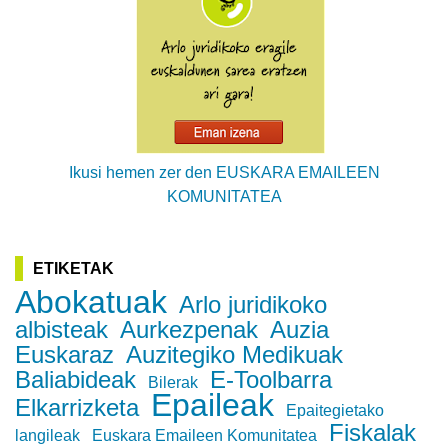
Ikusi hemen zer den EUSKARA EMAILEEN
KOMUNITATEA
ETIKETAK
Abokatuak
Arlo juridikoko
albisteak
Aurkezpenak
Auzia
Euskaraz
Auzitegiko Medikuak
Baliabideak
E-Toolbarra
Bilerak
Epaileak
Elkarrizketa
Epaitegietako
Fiskalak
langileak
Euskara Emaileen Komunitatea