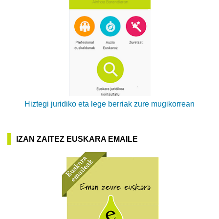
Hiztegi juridiko eta lege berriak zure mugikorrean
IZAN ZAITEZ EUSKARA EMAILE