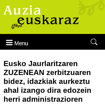
Joan edukira
Menu
Eusko Jaurlaritzaren
ZUZENEAN zerbitzuaren
bidez, idazkiak aurkeztu
ahal izango dira edozein
herri administrazioren