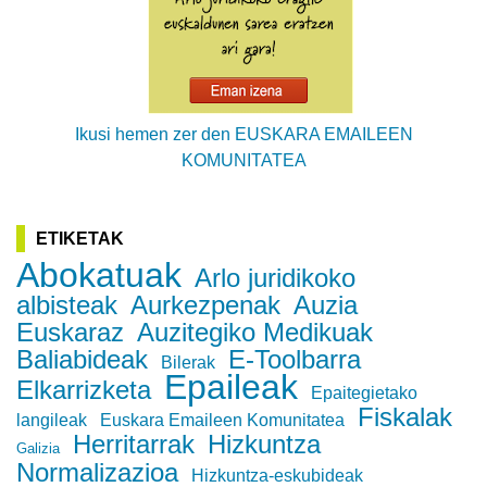
Ikusi hemen zer den EUSKARA EMAILEEN
KOMUNITATEA
ETIKETAK
Abokatuak
Arlo juridikoko
albisteak
Aurkezpenak
Auzia
Euskaraz
Auzitegiko Medikuak
Baliabideak
E-Toolbarra
Bilerak
Epaileak
Elkarrizketa
Epaitegietako
Fiskalak
langileak
Euskara Emaileen Komunitatea
Herritarrak
Hizkuntza
Galizia
Normalizazioa
Hizkuntza-eskubideak