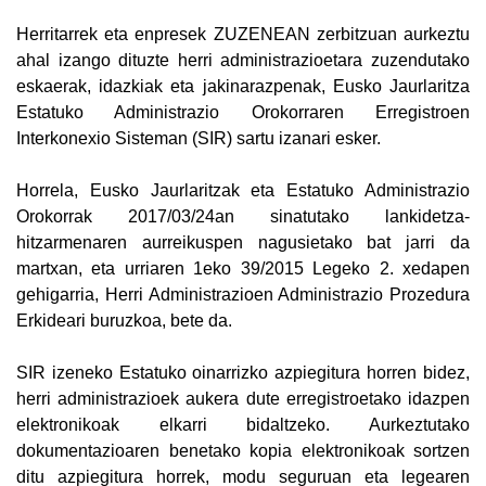
Herritarrek eta enpresek ZUZENEAN zerbitzuan aurkeztu
ahal izango dituzte herri administrazioetara zuzendutako
eskaerak, idazkiak eta jakinarazpenak, Eusko Jaurlaritza
Estatuko Administrazio Orokorraren Erregistroen
Interkonexio Sisteman (SIR) sartu izanari esker.
Horrela, Eusko Jaurlaritzak eta Estatuko Administrazio
Orokorrak 2017/03/24an sinatutako lankidetza-
hitzarmenaren aurreikuspen nagusietako bat jarri da
martxan, eta urriaren 1eko 39/2015 Legeko 2. xedapen
gehigarria, Herri Administrazioen Administrazio Prozedura
Erkideari buruzkoa, bete da.
SIR izeneko Estatuko oinarrizko azpiegitura horren bidez,
herri administrazioek aukera dute erregistroetako idazpen
elektronikoak elkarri bidaltzeko. Aurkeztutako
dokumentazioaren benetako kopia elektronikoak sortzen
ditu azpiegitura horrek, modu seguruan eta legearen