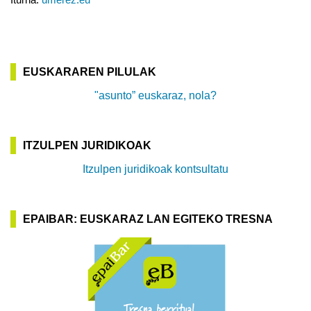
Iturria:
umerez.eu
EUSKARAREN PILULAK
"asunto” euskaraz, nola?
ITZULPEN JURIDIKOAK
Itzulpen juridikoak kontsultatu
EPAIBAR: EUSKARAZ LAN EGITEKO TRESNA