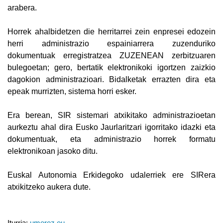
arabera.
Horrek ahalbidetzen die herritarrei zein enpresei edozein
herri administrazio espainiarrera zuzenduriko
dokumentuak erregistratzea ZUZENEAN zerbitzuaren
bulegoetan; gero, bertatik elektronikoki igortzen zaizkio
dagokion administrazioari. Bidalketak errazten dira eta
epeak murrizten, sistema horri esker.
Era berean, SIR sistemari atxikitako administrazioetan
aurkeztu ahal dira Eusko Jaurlaritzari igorritako idazki eta
dokumentuak, eta administrazio horrek formatu
elektronikoan jasoko ditu.
Euskal Autonomia Erkidegoko udalerriek ere SIRera
atxikitzeko aukera dute.