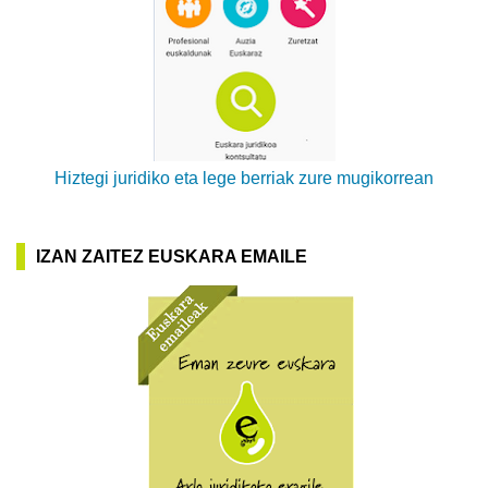
Hiztegi juridiko eta lege berriak zure mugikorrean
IZAN ZAITEZ EUSKARA EMAILE