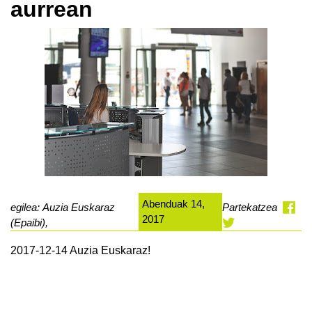
aurrean
Abenduak 14,
egilea: Auzia Euskaraz
Partekatzea
2017
(Epaibi),
2017-12-14 Auzia Euskaraz!