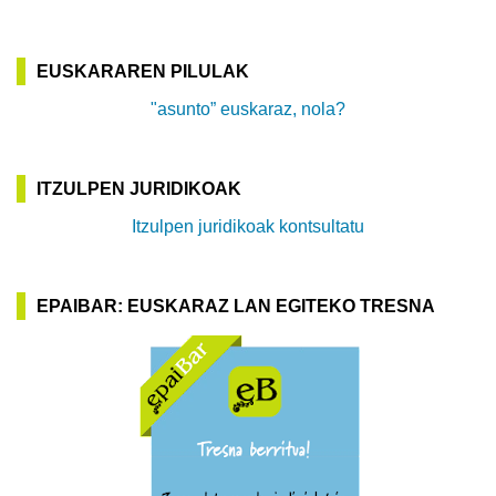
EUSKARAREN PILULAK
"asunto” euskaraz, nola?
ITZULPEN JURIDIKOAK
Itzulpen juridikoak kontsultatu
EPAIBAR: EUSKARAZ LAN EGITEKO TRESNA