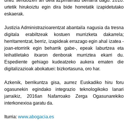
urtez sendotzen ari dela azpimarratu beharra dago: 2010.
urtetik hirukoiztu egin dira bide horretatik izapidetutako
eskaerak.
Justizia Administrazioarentzat abantaila nagusia da tresna
digitala erabiltzeak kostuen murrizketa dakarrela;
herritarrentzat, berriz, izapideak errazago egin ahal izatea -
joan-etorririk egin beharrik gabe-, epeak laburtzea eta
leihatiletako itxaron denborak murriztea ekarri du.
Espediente gehiago kudeatzeko aukera ematen die
digitalizazioak abokatuei: bizkortasuna, oro har.
Azkenik, berrikuntza gisa, aurrez Euskadiko hiru foru
ogasunekin egindako integrazio teknologikoko lanari
jarraikiz, 2016an Nafarroako Zerga Ogasunarekiko
interkonexioa garatu da.
Iturria:
www.abogacia.es