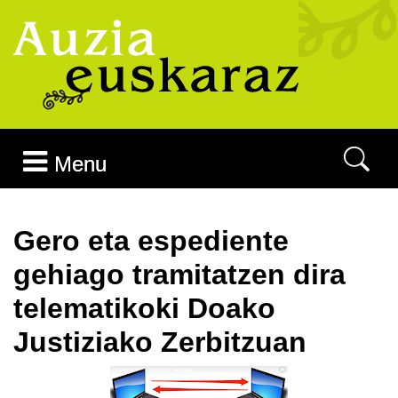
Joan edukira
Menu
Gero eta espediente
gehiago tramitatzen dira
telematikoki Doako
Justiziako Zerbitzuan