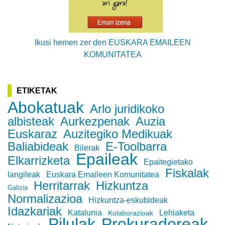
Ikusi hemen zer den EUSKARA EMAILEEN
KOMUNITATEA
ETIKETAK
Abokatuak
Arlo juridikoko
albisteak
Aurkezpenak
Auzia
Euskaraz
Auzitegiko Medikuak
Baliabideak
E-Toolbarra
Bilerak
Epaileak
Elkarrizketa
Epaitegietako
Fiskalak
langileak
Euskara Emaileen Komunitatea
Herritarrak
Hizkuntza
Galizia
Normalizazioa
Hizkuntza-eskubideak
Idazkariak
Katalunia
Lehiaketa
Kolaborazioak
Pilulak
Prokuradoreak