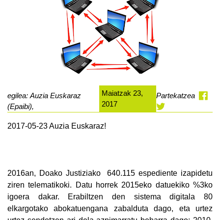
Maiatzak 23,
egilea: Auzia Euskaraz
Partekatzea
2017
(Epaibi),
2017-05-23 Auzia Euskaraz!
2016an, Doako Justiziako 640.115 espediente izapidetu
ziren telematikoki. Datu horrek 2015eko datuekiko %3ko
igoera dakar. Erabiltzen den sistema digitala 80
elkargotako abokatuengana zabalduta dago, eta urtez