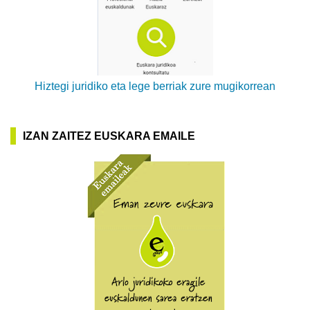
Hiztegi juridiko eta lege berriak zure mugikorrean
IZAN ZAITEZ EUSKARA EMAILE