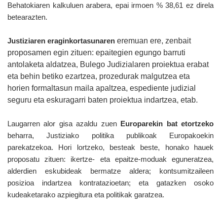
Behatokiaren kalkuluen arabera, epai irmoen % 38,61 ez direla
betearazten.
eremuan ere, zenbait
Justiziaren eraginkortasunaren
proposamen egin zituen: epaitegien egungo barruti
antolaketa aldatzea, Bulego Judizialaren proiektua erabat
eta behin betiko ezartzea, prozedurak malgutzea eta
horien formaltasun maila apaltzea, espediente judizial
seguru eta eskuragarri baten proiektua indartzea, etab.
Laugarren alor gisa azaldu zuen
Europarekin bat etortzeko
beharra, Justiziako politika publikoak Europakoekin
parekatzekoa. Hori lortzeko, besteak beste, honako hauek
proposatu zituen: ikertze- eta epaitze-moduak eguneratzea,
alderdien eskubideak bermatze aldera; kontsumitzaileen
posizioa indartzea kontratazioetan; eta gatazken osoko
kudeaketarako azpiegitura eta politikak garatzea.