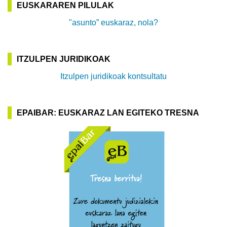
EUSKARAREN PILULAK
"asunto” euskaraz, nola?
ITZULPEN JURIDIKOAK
Itzulpen juridikoak kontsultatu
EPAIBAR: EUSKARAZ LAN EGITEKO TRESNA