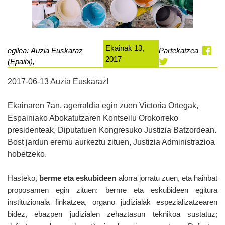
Ekainak 13,
egilea: Auzia Euskaraz
Partekatzea
2017
(Epaibi),
2017-06-13 Auzia Euskaraz!
Ekainaren 7an, agerraldia egin zuen Victoria Ortegak,
Espainiako Abokatutzaren Kontseilu Orokorreko
presidenteak, Diputatuen Kongresuko Justizia Batzordean.
Bost jardun eremu aurkeztu zituen, Justizia Administrazioa
hobetzeko.
Hasteko,
berme eta eskubideen
alorra jorratu zuen, eta hainbat
proposamen egin zituen: berme eta eskubideen egitura
instituzionala finkatzea, organo judizialak espezializatzearen
bidez, ebazpen judizialen zehaztasun teknikoa sustatuz;