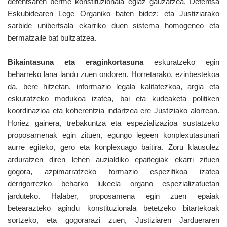
defentsaren berme konstituzionala egiaz gauzatzea, Defentsa
Eskubidearen Lege Organiko baten bidez; eta Justiziarako
sarbide unibertsala ekarriko duen sistema homogeneo eta
bermatzaile bat bultzatzea.
Bikaintasuna eta eraginkortasuna
eskuratzeko egin
beharreko lana landu zuen ondoren. Horretarako, ezinbestekoa
da, bere hitzetan, informazio legala kalitatezkoa, argia eta
eskuratzeko modukoa izatea, bai eta kudeaketa politiken
koordinazioa eta koherentzia indartzea ere Justiziako alorrean.
Horiez gainera, trebakuntza eta espezializazioa sustatzeko
proposamenak egin zituen, egungo legeen konplexutasunari
aurre egiteko, gero eta konplexuago baitira. Zoru klausulez
arduratzen diren lehen auzialdiko epaitegiak ekarri zituen
gogora, azpimarratzeko formazio espezifikoa izatea
derrigorrezko beharko lukeela organo espezializatuetan
jarduteko. Halaber, proposamena egin zuen epaiak
betearazteko agindu konstituzionala betetzeko bitartekoak
sortzeko, eta gogorarazi zuen, Justiziaren Jardueraren