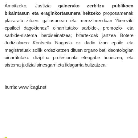
Amaitzeko, Justizia
gainerako zerbitzu publikoen
bikaintasun eta eraginkortasunera heltzeko
proposamenak
plazaratu zituen: gaitasunean eta merezimenduan ?bereziki
epaileei dagokienez? oinarritutako sarbide-, promozio- eta
sarbide-sistema berdiseinatzea; bitartekoak jartzea Botere
Judizialaren Kontseilu Nagusia ez dadin izan epaile eta
magistratuak soilik ordezkatzen dituen organo bat; deontologian
oinarritutako diziplina profesionala etengabe hobetzea; eta
sistema judizial sinesgarri eta fidagarria bultzatzea.
Iturria: www.icagi.net