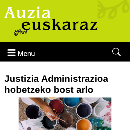
Joan edukira
Menu
Justizia Administrazioa
hobetzeko bost arlo