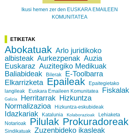
Ikusi hemen zer den EUSKARA EMAILEEN
KOMUNITATEA
ETIKETAK
Abokatuak
Arlo juridikoko
albisteak
Aurkezpenak
Auzia
Euskaraz
Auzitegiko Medikuak
Baliabideak
E-Toolbarra
Bilerak
Epaileak
Elkarrizketa
Epaitegietako
Fiskalak
langileak
Euskara Emaileen Komunitatea
Herritarrak
Hizkuntza
Galizia
Normalizazioa
Hizkuntza-eskubideak
Idazkariak
Katalunia
Lehiaketa
Kolaborazioak
Pilulak
Prokuradoreak
Notarioak
Zuzenbideko ikasleak
Sindikatuak