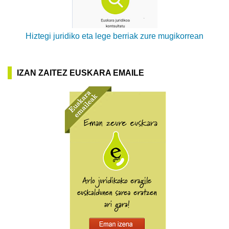
Hiztegi juridiko eta lege berriak zure mugikorrean
IZAN ZAITEZ EUSKARA EMAILE