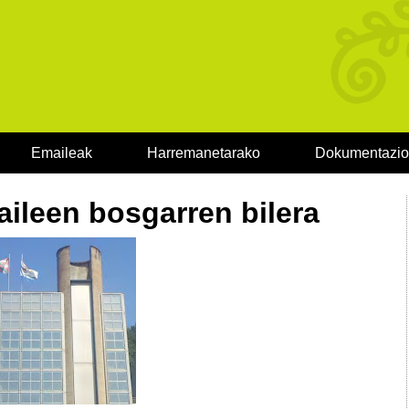
Emaileak
Harremanetarako
Dokumentazi
ileen bosgarren bilera