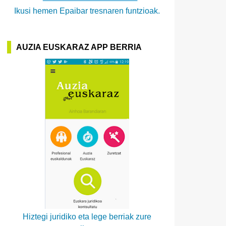
Ikusi hemen Epaibar tresnaren funtzioak.
AUZIA EUSKARAZ APP BERRIA
Hiztegi juridiko eta lege berriak zure