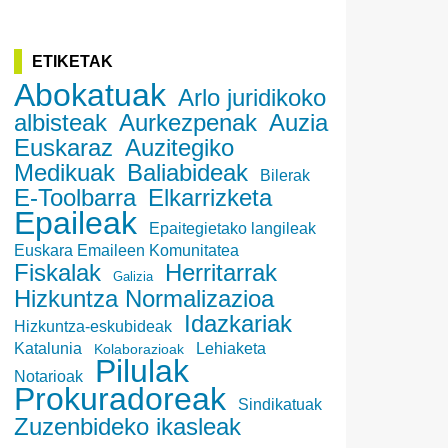
ETIKETAK
Abokatuak
Arlo juridikoko
albisteak
Aurkezpenak
Auzia
Euskaraz
Auzitegiko
Medikuak
Baliabideak
Bilerak
E-Toolbarra
Elkarrizketa
Epaileak
Epaitegietako langileak
Euskara Emaileen Komunitatea
Fiskalak
Herritarrak
Galizia
Hizkuntza Normalizazioa
Idazkariak
Hizkuntza-eskubideak
Katalunia
Lehiaketa
Kolaborazioak
Pilulak
Notarioak
Prokuradoreak
Sindikatuak
Zuzenbideko ikasleak