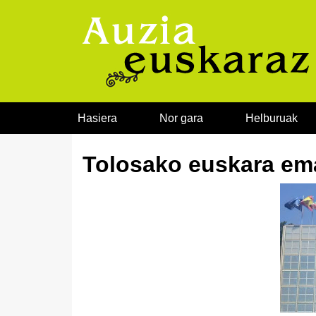
Joan edukira
Hasiera
Nor gara
Helburuak
Tolosako euskara ema