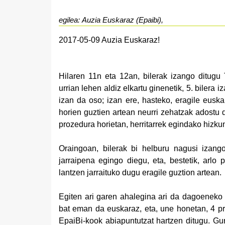
egilea: Auzia Euskaraz (Epaibi),
2017-05-09 Auzia Euskaraz!
Hilaren 11n eta 12an, bilerak izango ditugu 
urrian lehen aldiz elkartu ginenetik, 5. bilera
izan da oso; izan ere, hasteko, eragile euska
horien guztien artean neurri zehatzak adostu
prozedura horietan, herritarrek egindako hizku
Oraingoan, bilerak bi helburu nagusi izango 
jarraipena egingo diegu, eta, bestetik, arl
lantzen jarraituko dugu eragile guztion artean.
Egiten ari garen ahalegina ari da dagoeneko
bat eman da euskaraz, eta, une honetan, 4
pr
EpaiBi-kook abiapuntutzat hartzen ditugu. Gur