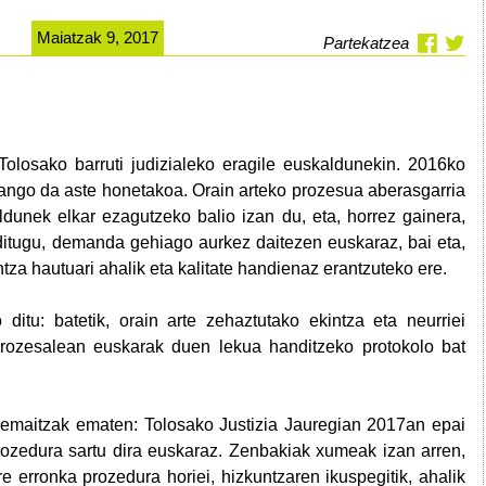
Maiatzak 9, 2017
Partekatzea
Tolosako barruti judizialeko eragile euskaldunekin. 2016ko
 izango da aste honetakoa. Orain arteko prozesua aberasgarria
ldunek elkar ezagutzeko balio izan du, eta, horrez gainera,
 ditugu, demanda gehiago aurkez daitezen euskaraz, bai eta,
ntza hautuari ahalik eta kalitate handienaz erantzuteko ere.
ditu: batetik, orain arte zehaztutako ekintza eta neurriei
o prozesalean euskarak duen lekua handitzeko protokolo bat
 emaitzak ematen: Tolosako Justizia Jauregian 2017an epai
ozedura sartu dira euskaraz. Zenbakiak xumeak izan arren,
e erronka prozedura horiei, hizkuntzaren ikuspegitik, ahalik