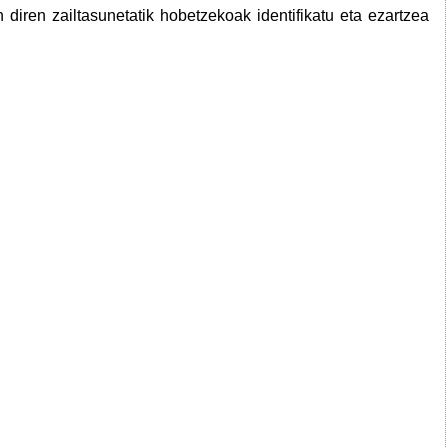
 diren zailtasunetatik hobetzekoak identifikatu eta ezartzea