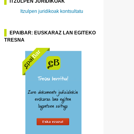
ITZULPEN JURIDIKOAK
Itzulpen juridikoak kontsultatu
EPAIBAR: EUSKARAZ LAN EGITEKO
TRESNA