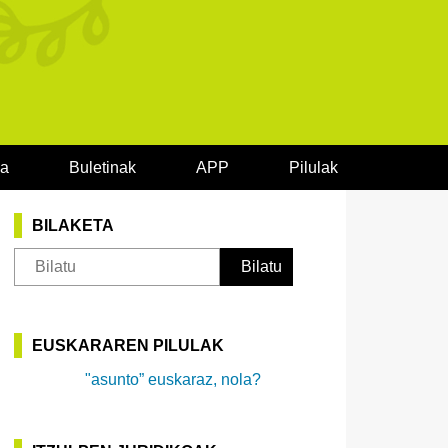
oa
Buletinak
APP
Pilulak
BILAKETA
EUSKARAREN PILULAK
"asunto” euskaraz, nola?