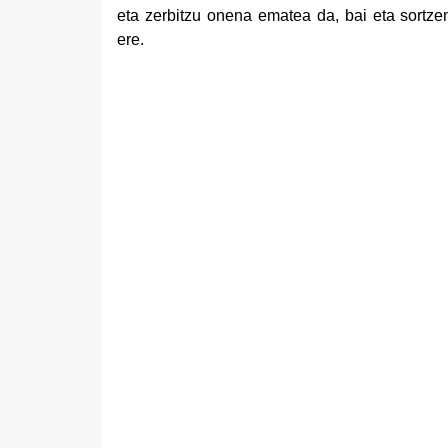
eta zerbitzu onena ematea da, bai eta sortzen
ere.