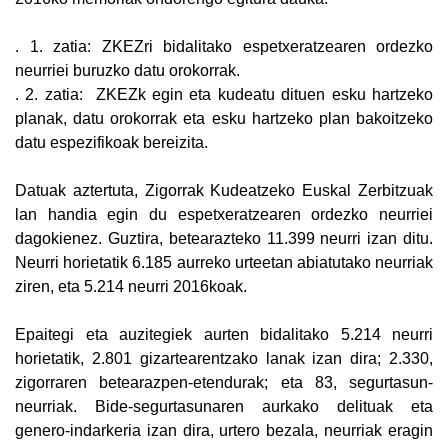
.
1. zatia: ZKEZri bidalitako espetxeratzearen ordezko
neurriei buruzko datu orokorrak.
.
2. zatia: ZKEZk egin eta kudeatu dituen esku hartzeko
planak, datu orokorrak eta esku hartzeko plan bakoitzeko
datu espezifikoak bereizita.
Datuak aztertuta, Zigorrak Kudeatzeko Euskal Zerbitzuak
lan handia egin du espetxeratzearen ordezko neurriei
dagokienez. Guztira, betearazteko 11.399 neurri izan ditu.
Neurri horietatik 6.185 aurreko urteetan abiatutako neurriak
ziren, eta 5.214 neurri 2016koak.
Epaitegi eta auzitegiek aurten bidalitako 5.214 neurri
horietatik, 2.801 gizartearentzako lanak izan dira; 2.330,
zigorraren betearazpen-etendurak; eta 83, segurtasun-
neurriak. Bide-segurtasunaren aurkako delituak eta
genero-indarkeria izan dira, urtero bezala, neurriak eragin