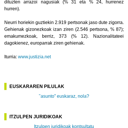
dituzten arrazoi nagusiak (% 31 eta % 24, hurrenez
hurren).
Neurri horiekin guztiekin 2.919 pertsonak jaso dute zigorra.
Gehienak gizonezkoak izan ziren (2.546 pertsona, % 87);
emakumezkoak, berriz, 373 (% 12). Nazionalitateei
dagokienez, europarrak ziren gehienak.
Iturria:
www.justizia.net
EUSKARAREN PILULAK
"asunto” euskaraz, nola?
ITZULPEN JURIDIKOAK
Itzulpen juridikoak kontsultatu