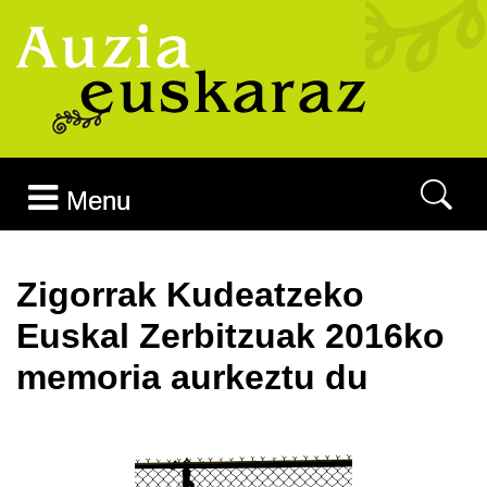
Joan edukira
Menu
Zigorrak Kudeatzeko
Euskal Zerbitzuak 2016ko
memoria aurkeztu du