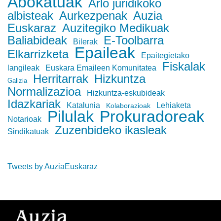
Abokatuak
Arlo juridikoko
albisteak
Aurkezpenak
Auzia
Euskaraz
Auzitegiko Medikuak
Baliabideak
E-Toolbarra
Bilerak
Epaileak
Elkarrizketa
Epaitegietako
Fiskalak
langileak
Euskara Emaileen Komunitatea
Herritarrak
Hizkuntza
Galizia
Normalizazioa
Hizkuntza-eskubideak
Idazkariak
Katalunia
Lehiaketa
Kolaborazioak
Pilulak
Prokuradoreak
Notarioak
Zuzenbideko ikasleak
Sindikatuak
Tweets by AuziaEuskaraz