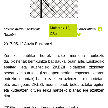
Maiatzak 12,
egilea: Auzia Euskaraz
Partekatzea
2017
(Epaibi),
2017-05-12 Auzia Euskaraz!
Zerbitzu publiko horrek iazko memoria aurkeztu
du.Txostenak berrikuntza bat dauka: orain arte, Euskadiko
epaitegi eta auzitegiek ZKEZri bidaltzen zizkioten
betearazteko autoak (izendapen berrian, espetxeratzearen
ordezko neurriak) baino ez ziren aztertzen memorietan,
eta, oraingoan, ZKEZk neurri horiek betearazteko egiten
eta kudeatzen dituen esku hartzeko planak ere azaltzen
dira.
2016ko memoriak ondorengo egitura dauka: