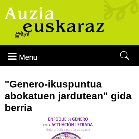
Joan edukira
Menu
"Genero-ikuspuntua
abokatuen jardutean" gida
berria