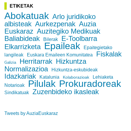
ETIKETAK
Abokatuak
Arlo juridikoko
albisteak
Aurkezpenak
Auzia
Euskaraz
Auzitegiko Medikuak
Baliabideak
E-Toolbarra
Bilerak
Epaileak
Elkarrizketa
Epaitegietako
Fiskalak
langileak
Euskara Emaileen Komunitatea
Herritarrak
Hizkuntza
Galizia
Normalizazioa
Hizkuntza-eskubideak
Idazkariak
Katalunia
Lehiaketa
Kolaborazioak
Pilulak
Prokuradoreak
Notarioak
Zuzenbideko ikasleak
Sindikatuak
Tweets by AuziaEuskaraz