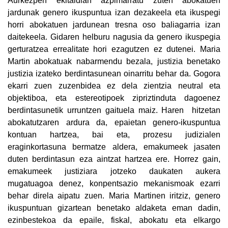
Aurkezpen ekitaldian azpimarratu zuten abokatuen
jardunak genero ikuspuntua izan dezakeela eta ikuspegi
horri abokatuen jardunean tresna oso baliagarria izan
daitekeela. Gidaren helburu nagusia da genero ikuspegia
gerturatzea errealitate hori ezagutzen ez dutenei. Maria
Martin abokatuak nabarmendu bezala, justizia benetako
justizia izateko berdintasunean oinarritu behar da. Gogora
ekarri zuen zuzenbidea ez dela zientzia neutral eta
objektiboa, eta estereotipoek zipriztinduta dagoenez
berdintasunetik urruntzen gaituela maiz. Haren hitzetan
abokatutzaren ardura da, epaietan genero-ikuspuntua
kontuan hartzea, bai eta, prozesu judizialen
eraginkortasuna bermatze aldera, emakumeek jasaten
duten berdintasun eza aintzat hartzea ere. Horrez gain,
emakumeek justiziara jotzeko daukaten aukera
mugatuagoa denez, konpentsazio mekanismoak ezarri
behar direla aipatu zuen. Maria Martinen iritziz, genero
ikuspuntuan gizartean benetako aldaketa eman dadin,
ezinbestekoa da epaile, fiskal, abokatu eta elkargo