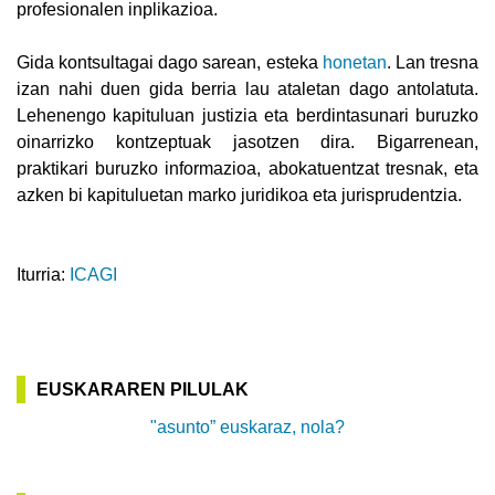
profesionalen inplikazioa.
Gida kontsultagai dago sarean, esteka
honetan
. Lan tresna
izan nahi duen gida berria lau ataletan dago antolatuta.
Lehenengo kapituluan justizia eta berdintasunari buruzko
oinarrizko kontzeptuak jasotzen dira. Bigarrenean,
praktikari buruzko informazioa, abokatuentzat tresnak, eta
azken bi kapituluetan marko juridikoa eta jurisprudentzia.
Iturria:
ICAGI
EUSKARAREN PILULAK
"asunto” euskaraz, nola?