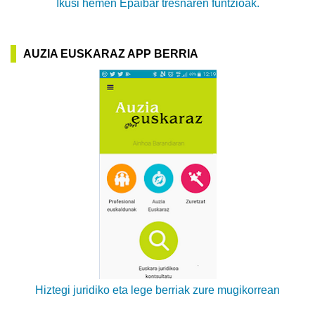
Ikusi hemen Epaibar tresnaren funtzioak.
AUZIA EUSKARAZ APP BERRIA
Hiztegi juridiko eta lege berriak zure mugikorrean