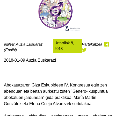
Urtarrilak 9,
egilea: Auzia Euskaraz
Partekatzea
2018
(Epaibi),
2018-01-09 Auzia Euskaraz!
Abokatutzaren Giza Eskubideen IV. Kongresua egin zen
abenduan eta bertan aurkeztu zuten "Genero-ikuspuntua
abokatuen jardunean" gida praktikoa, María Martín
González eta Elena Ocejo Alvarezek sortutakoa.