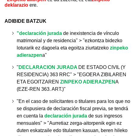
deklarazio
ere.
ADIBIDE BATZUK
"declaración jurada
de inexistencia de vínculo
matrimonial y de residencia
" > "ezkontza bidezko
loturarik ez dagoela eta egoitza ziurtatzeko
zinpeko
adierazpen
a
"
"
DECLARACION JURADA
DE ESTADO CIVIL (Y
RESIDENCIA) 363 RRC" > "EGOERA ZIBILAREN
ETA EGOITZAREN
ZINPEKO ADIERAZPEN
A
(EZE-REN 363. ART.)"
"
En el caso de solicitantes o titulares para los que no
se dispusiera de declaración fiscal previa, se tendrá
en cuenta la
declaración jurada
de sus ingresos
mensuales
" > "
Aurretiaz zerga-aitorpenik egin ez
duten eskatzaile edo titularren kasuan, beren hileko