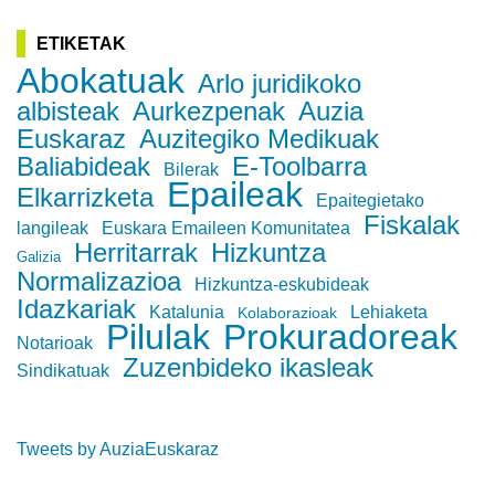
ETIKETAK
Abokatuak
Arlo juridikoko
albisteak
Aurkezpenak
Auzia
Euskaraz
Auzitegiko Medikuak
Baliabideak
E-Toolbarra
Bilerak
Epaileak
Elkarrizketa
Epaitegietako
Fiskalak
langileak
Euskara Emaileen Komunitatea
Herritarrak
Hizkuntza
Galizia
Normalizazioa
Hizkuntza-eskubideak
Idazkariak
Katalunia
Lehiaketa
Kolaborazioak
Pilulak
Prokuradoreak
Notarioak
Zuzenbideko ikasleak
Sindikatuak
Tweets by AuziaEuskaraz