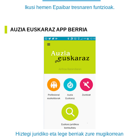
Ikusi hemen Epaibar tresnaren funtzioak.
AUZIA EUSKARAZ APP BERRIA
Hiztegi juridiko eta lege berriak zure mugikorrean