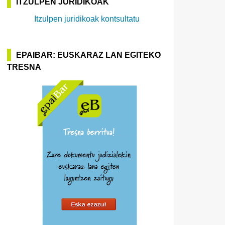
ITZULPEN JURIDIKOAK
Itzulpen juridikoak kontsultatu
EPAIBAR: EUSKARAZ LAN EGITEKO
TRESNA