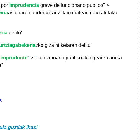
l por
imprudencia
grave de funcionario público" >
eria
astunaren ondorioz auzi kriminalean gauzatutako
ria
delitu"
urtziagabekeria
zko giza hilketaren delitu"
o
imprudente
"
>
"
Funtzionario publikoak legearen aurka
a"
k
ula guztiak ikusi