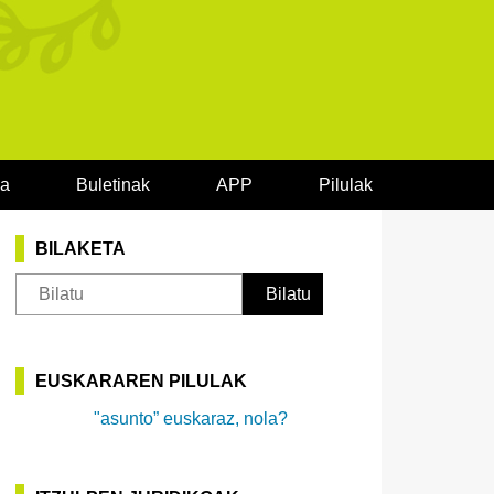
oa
Buletinak
APP
Pilulak
BILAKETA
EUSKARAREN PILULAK
"asunto” euskaraz, nola?