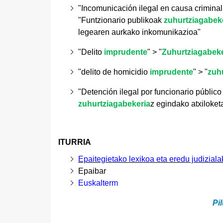
"Incomunicación ilegal en causa crimina
"Funtzionario publikoak
zuhurtziagabek
legearen aurkako inkomunikazioa"
"Delito
imprudente
" > "
Zuhurtziagabeke
"
delito de homicidio
imprudente
" > "
zuh
"Detención ilegal por funcionario públic
zuhurtziagabekeria
z egindako atxiloket
ITURRIA
Epaitegietako lexikoa eta eredu judiziala
Epaibar
Euskalterm
Pil