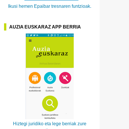
Ikusi hemen Epaibar tresnaren funtzioak.
AUZIA EUSKARAZ APP BERRIA
Hiztegi juridiko eta lege berriak zure