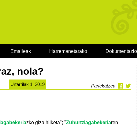
Emaileak
Harremanetarako
Dokumentazi
az, nola?
Urtarrilak 1, 2019
Partekatzea
iagabekeria
zko giza hilketa"; "
Zuhurtziagabekeria
ren