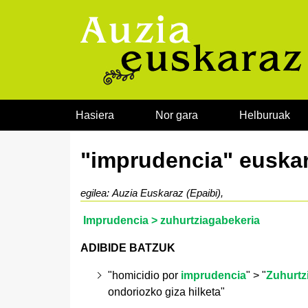
Joan edukira
Hasiera
Nor gara
Helburuak
"imprudencia" euskar
egilea: Auzia Euskaraz (Epaibi),
Imprudencia > zuhurtziagabekeria
ADIBIDE BATZUK
"
homicidio por
imprudencia
"
>
"
Zuhurtz
ondoriozko giza hilketa"