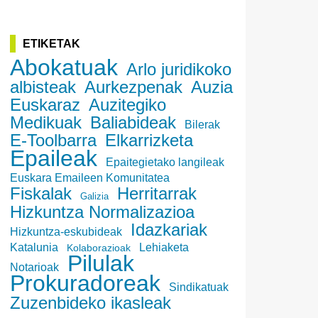
ETIKETAK
Abokatuak
Arlo juridikoko
albisteak
Aurkezpenak
Auzia
Euskaraz
Auzitegiko
Medikuak
Baliabideak
Bilerak
E-Toolbarra
Elkarrizketa
Epaileak
Epaitegietako langileak
Euskara Emaileen Komunitatea
Fiskalak
Herritarrak
Galizia
Hizkuntza Normalizazioa
Idazkariak
Hizkuntza-eskubideak
Katalunia
Lehiaketa
Kolaborazioak
Pilulak
Notarioak
Prokuradoreak
Sindikatuak
Zuzenbideko ikasleak