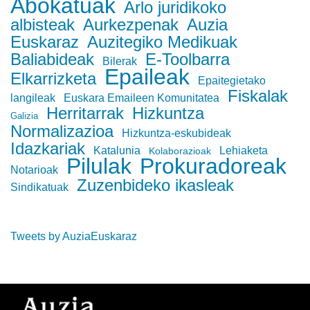
Abokatuak
Arlo juridikoko
albisteak
Aurkezpenak
Auzia
Euskaraz
Auzitegiko Medikuak
Baliabideak
E-Toolbarra
Bilerak
Epaileak
Elkarrizketa
Epaitegietako
Fiskalak
langileak
Euskara Emaileen Komunitatea
Herritarrak
Hizkuntza
Galizia
Normalizazioa
Hizkuntza-eskubideak
Idazkariak
Katalunia
Lehiaketa
Kolaborazioak
Pilulak
Prokuradoreak
Notarioak
Zuzenbideko ikasleak
Sindikatuak
Tweets by AuziaEuskaraz