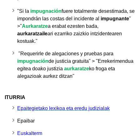
"Si la
impugnación
fuere totalmente desestimada, se
impondrán las costas del incidente al
impugnante
"
>
"
Aurkaratze
a erabat ezesten bada,
aurkaratzaile
ari ezarriko zaizkio intzidentearen
kostuak."
"Requerirle de alegaciones y pruebas para
impugnación
de justicia gratuita" > "Errekerimendua
egitea doako justizia
aurkaratze
ko froga eta
alegazioak aurkez ditzan"
ITURRIA
Epaitegietako lexikoa eta eredu judizialak
Epaibar
Euskalterm