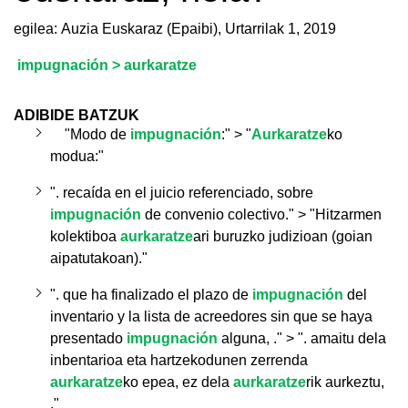
egilea: Auzia Euskaraz (Epaibi),
Urtarrilak 1, 2019
impugnación > aurkaratze
ADIBIDE BATZUK
"
Modo de
impugnación
:
" > "
Aurkaratze
ko
modua:"
"
.
recaída en el juicio referenciado, sobre
impugnación
de convenio colectivo." > "Hitzarmen
kolektiboa
aurkaratze
ari buruzko judizioan (goian
aipatutakoan)."
"
.
que ha finalizado el plazo de
impugnación
del
inventario y la lista de acreedores sin que se haya
presentado
impugnación
alguna, .
"
> ". amaitu dela
inbentarioa eta hartzekodunen zerrenda
aurkaratze
ko epea, ez dela
aurkaratze
rik aurkeztu,
."