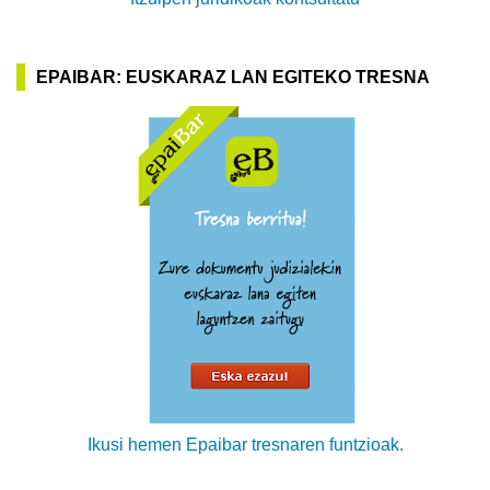
EPAIBAR: EUSKARAZ LAN EGITEKO TRESNA
Ikusi hemen Epaibar tresnaren funtzioak.