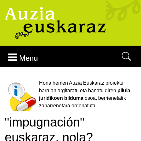
Joan edukira
Menu
Hona hemen Auzia Euskaraz proiektu
barruan argitaratu eta banatu diren
pilula
juridikoen bilduma
osoa, berrienetatik
zaharrenetara ordenatuta:
"impugnación"
euskaraz, nola?