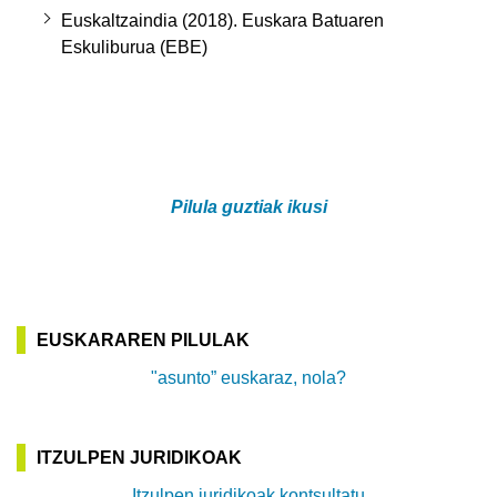
Euskaltzaindia (2018). Euskara Batuaren
Eskuliburua (EBE)
Pilula guztiak ikusi
EUSKARAREN PILULAK
"asunto” euskaraz, nola?
ITZULPEN JURIDIKOAK
Itzulpen juridikoak kontsultatu