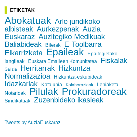
ETIKETAK
Abokatuak
Arlo juridikoko
albisteak
Aurkezpenak
Auzia
Euskaraz
Auzitegiko Medikuak
Baliabideak
E-Toolbarra
Bilerak
Epaileak
Elkarrizketa
Epaitegietako
Fiskalak
langileak
Euskara Emaileen Komunitatea
Herritarrak
Hizkuntza
Galizia
Normalizazioa
Hizkuntza-eskubideak
Idazkariak
Katalunia
Lehiaketa
Kolaborazioak
Pilulak
Prokuradoreak
Notarioak
Zuzenbideko ikasleak
Sindikatuak
Tweets by AuziaEuskaraz