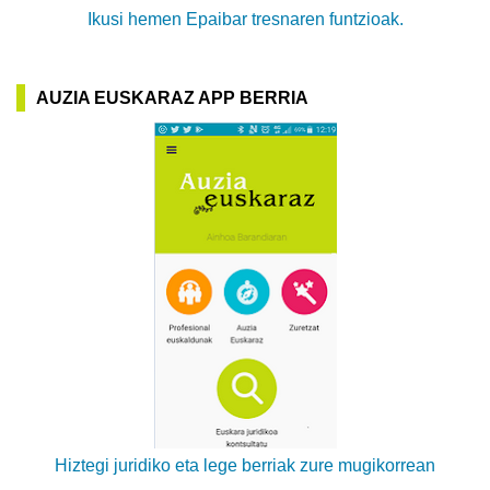
Ikusi hemen Epaibar tresnaren funtzioak.
AUZIA EUSKARAZ APP BERRIA
Hiztegi juridiko eta lege berriak zure mugikorrean