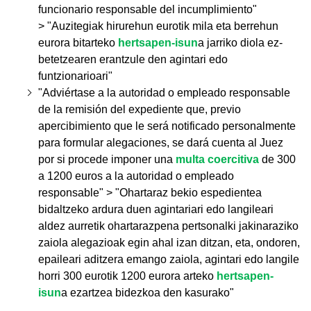
funcionario responsable del incumplimiento"
> "Auzitegiak hirurehun eurotik mila eta berrehun
eurora bitarteko
hertsapen-isun
a jarriko diola ez-
betetzearen erantzule den agintari edo
funtzionarioari"
"Adviértase a la autoridad o empleado responsable
de la remisión del expediente que, previo
apercibimiento que le será notificado personalmente
para formular alegaciones, se dará cuenta al Juez
por si procede imponer una
multa coercitiva
de 300
a 1200 euros a la autoridad o empleado
responsable" > "Ohartaraz bekio espedientea
bidaltzeko ardura duen agintariari edo langileari
aldez aurretik ohartarazpena pertsonalki jakinaraziko
zaiola alegazioak egin ahal izan ditzan, eta, ondoren,
epaileari aditzera emango zaiola, agintari edo langile
horri 300 eurotik 1200 eurora arteko
hertsapen-
isun
a ezartzea bidezkoa den kasurako"