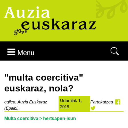
Joan edukira
Menu
"multa coercitiva"
euskaraz, nola?
Urtarrilak 1,
egilea: Auzia Euskaraz
Partekatzea
2019
(Epaibi),
Multa coercitiva > hertsapen-isun