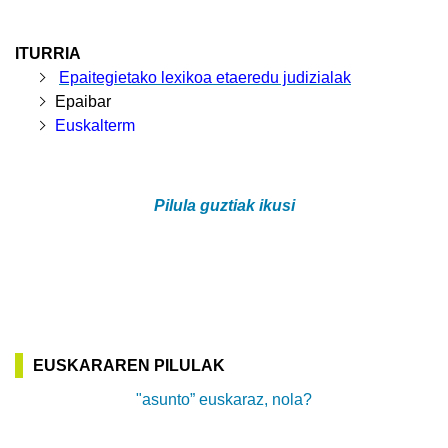
ITURRIA
Epaitegietako lexikoa etaeredu judizialak
Epaibar
Euskalterm
Pilula guztiak ikusi
EUSKARAREN PILULAK
"asunto” euskaraz, nola?