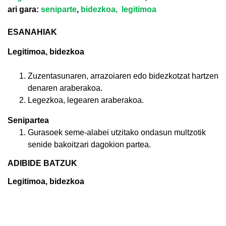
ari gara:
seniparte
,
bidezkoa,
legitimoa
ESANAHIAK
Legitimoa, bidezkoa
Zuzentasunaren, arrazoiaren edo bidezkotzat hartzen
denaren araberakoa.
Legezkoa, legearen araberakoa.
Senipartea
Gurasoek seme-alabei utzitako ondasun multzotik
senide bakoitzari dagokion partea.
ADIBIDE BATZUK
Legitimoa, bidezkoa