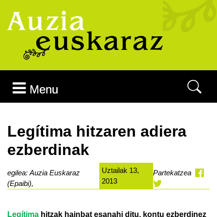
Joan edukira
Menu
Legítima hitzaren adiera
ezberdinak
Uztailak 13,
egilea: Auzia Euskaraz
Partekatzea
2013
(Epaibi),
Legítima
hitzak hainbat esanahi ditu, kontu ezberdinez