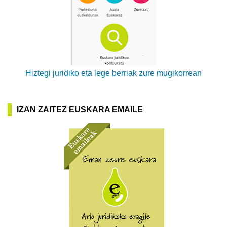
Hiztegi juridiko eta lege berriak zure mugikorrean
IZAN ZAITEZ EUSKARA EMAILE