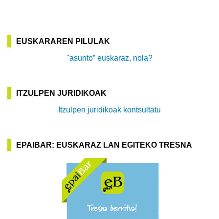
EUSKARAREN PILULAK
"asunto” euskaraz, nola?
ITZULPEN JURIDIKOAK
Itzulpen juridikoak kontsultatu
EPAIBAR: EUSKARAZ LAN EGITEKO TRESNA