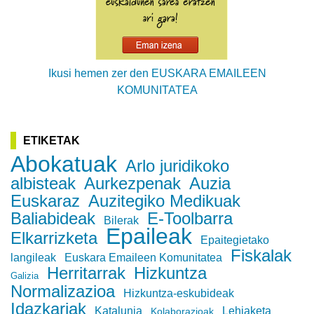
Ikusi hemen zer den EUSKARA EMAILEEN
KOMUNITATEA
ETIKETAK
Abokatuak
Arlo juridikoko
albisteak
Aurkezpenak
Auzia
Euskaraz
Auzitegiko Medikuak
Baliabideak
E-Toolbarra
Bilerak
Epaileak
Elkarrizketa
Epaitegietako
Fiskalak
langileak
Euskara Emaileen Komunitatea
Herritarrak
Hizkuntza
Galizia
Normalizazioa
Hizkuntza-eskubideak
Idazkariak
Katalunia
Lehiaketa
Kolaborazioak