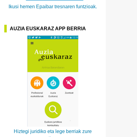
Ikusi hemen Epaibar tresnaren funtzioak.
AUZIA EUSKARAZ APP BERRIA
Hiztegi juridiko eta lege berriak zure