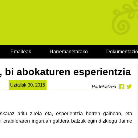
Emaileak
Harremanetarako
Dokumentazi
 bi abokaturen esperientzia
Uztailak 30, 2015
Partekatzea
karaz aritu zirela eta, esperientzia horren gainean, eta
en erabileraren inguruan galdera batzuk egin dizkiegu Jaime