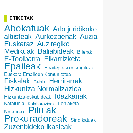
ETIKETAK
Abokatuak
Arlo juridikoko
albisteak
Aurkezpenak
Auzia
Euskaraz
Auzitegiko
Medikuak
Baliabideak
Bilerak
E-Toolbarra
Elkarrizketa
Epaileak
Epaitegietako langileak
Euskara Emaileen Komunitatea
Fiskalak
Herritarrak
Galizia
Hizkuntza Normalizazioa
Idazkariak
Hizkuntza-eskubideak
Katalunia
Lehiaketa
Kolaborazioak
Pilulak
Notarioak
Prokuradoreak
Sindikatuak
Zuzenbideko ikasleak