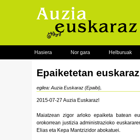
Joan edukira
Hasiera
Nor gara
Helburuak
Epaiketetan euskaraz,
egilea: Auzia Euskaraz (Epaibi),
2015-07-27 Auzia Euskaraz!
Maiatzean zigor arloko epaiketa batean eus
orokorrean justizia administrazioko euskarar
Elias eta Kepa Mantzizidor abokatuei.