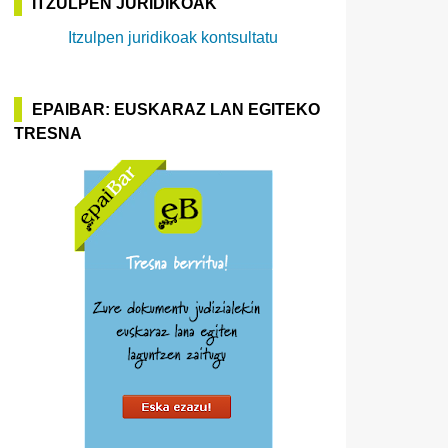
ITZULPEN JURIDIKOAK
Itzulpen juridikoak kontsultatu
EPAIBAR: EUSKARAZ LAN EGITEKO
TRESNA