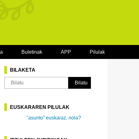
oa
Buletinak
APP
Pilulak
BILAKETA
EUSKARAREN PILULAK
"asunto” euskaraz, nola?