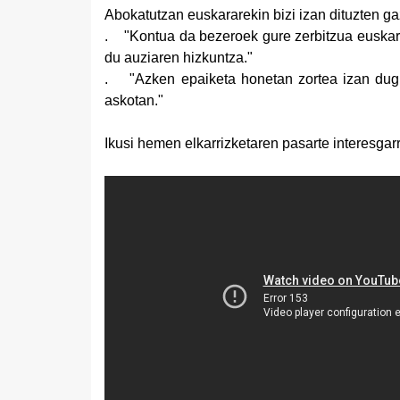
Abokatutzan euskararekin bizi izan dituzten ga
. "Kontua da bezeroek gure zerbitzua euskar
du auziaren hizkuntza."
. "Azken epaiketa honetan zortea izan dugu
askotan."
Ikusi hemen elkarrizketaren pasarte interesgarri