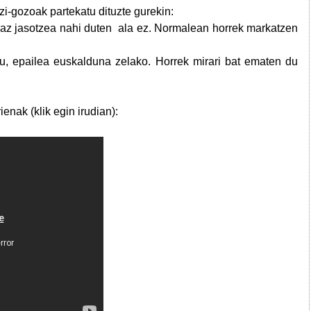
zi-gozoak partekatu dituzte gurekin:
az jasotzea nahi duten ala ez. Normalean horrek markatzen
, epailea euskalduna zelako. Horrek mirari bat ematen du
enak (klik egin irudian):