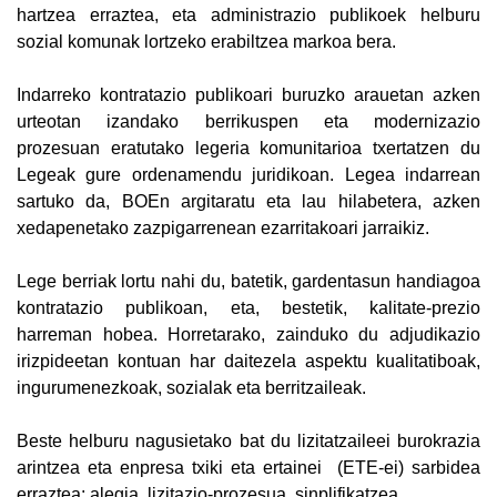
hartzea erraztea, eta administrazio publikoek helburu
sozial komunak lortzeko erabiltzea markoa bera.
Indarreko kontratazio publikoari buruzko arauetan azken
urteotan izandako berrikuspen eta modernizazio
prozesuan eratutako legeria komunitarioa txertatzen du
Legeak gure ordenamendu juridikoan. Legea indarrean
sartuko da, BOEn argitaratu eta lau hilabetera, azken
xedapenetako zazpigarrenean ezarritakoari jarraikiz.
Lege berriak lortu nahi du, batetik, gardentasun handiagoa
kontratazio publikoan, eta, bestetik, kalitate-prezio
harreman hobea. Horretarako, zainduko du adjudikazio
irizpideetan kontuan har daitezela aspektu kualitatiboak,
ingurumenezkoak, sozialak eta berritzaileak.
Beste helburu nagusietako bat du lizitatzaileei burokrazia
arintzea eta enpresa txiki eta ertainei (ETE-ei) sarbidea
erraztea; alegia, lizitazio-prozesua sinplifikatzea.