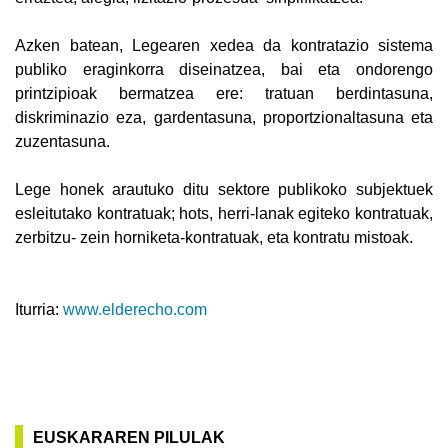
Azken batean, Legearen xedea da kontratazio sistema
publiko eraginkorra diseinatzea, bai eta ondorengo
printzipioak bermatzea ere: tratuan berdintasuna,
diskriminazio eza, gardentasuna, proportzionaltasuna eta
zuzentasuna.
Lege honek arautuko ditu sektore publikoko subjektuek
esleitutako kontratuak; hots, herri-lanak egiteko kontratuak,
zerbitzu- zein horniketa-kontratuak, eta kontratu mistoak.
Iturria:
www.elderecho.com
EUSKARAREN PILULAK