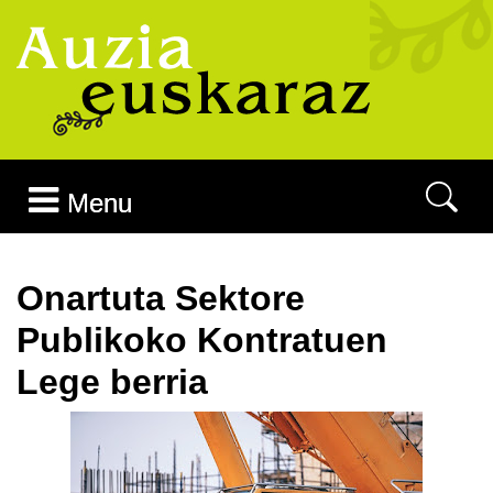
Joan edukira
Menu
Onartuta Sektore
Publikoko Kontratuen
Lege berria