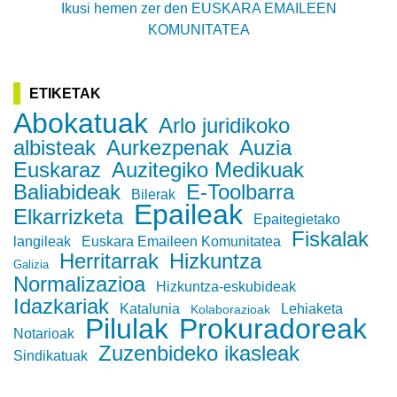
Ikusi hemen zer den EUSKARA EMAILEEN
KOMUNITATEA
ETIKETAK
Abokatuak
Arlo juridikoko
albisteak
Aurkezpenak
Auzia
Euskaraz
Auzitegiko Medikuak
Baliabideak
E-Toolbarra
Bilerak
Epaileak
Elkarrizketa
Epaitegietako
Fiskalak
langileak
Euskara Emaileen Komunitatea
Herritarrak
Hizkuntza
Galizia
Normalizazioa
Hizkuntza-eskubideak
Idazkariak
Katalunia
Lehiaketa
Kolaborazioak
Pilulak
Prokuradoreak
Notarioak
Zuzenbideko ikasleak
Sindikatuak