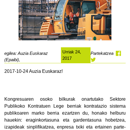
Urriak 24,
egilea: Auzia Euskaraz
Partekatzea
2017
(Epaibi),
2017-10-24 Auzia Euskaraz!
Kongresuaren osoko bilkurak onartutako Sektore
Publikoko Kontratuen Lege berriak kontratazio sistema
publikoaren marko berria ezartzen du, honako helburu
hauekin: eraginkortasuna eta gardentasuna hobetzea,
izapideak sinplifikatzea, enpresa txiki eta ertainen parte-