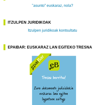
"asunto” euskaraz, nola?
ITZULPEN JURIDIKOAK
Itzulpen juridikoak kontsultatu
EPAIBAR: EUSKARAZ LAN EGITEKO TRESNA