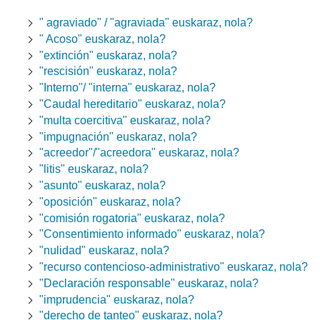
" agraviado" / "agraviada" euskaraz, nola?
" Acoso" euskaraz, nola?
"extinción" euskaraz, nola?
"rescisión" euskaraz, nola?
"Interno"/ "interna" euskaraz, nola?
"Caudal hereditario" euskaraz, nola?
"multa coercitiva" euskaraz, nola?
"impugnación" euskaraz, nola?
"acreedor"/"acreedora" euskaraz, nola?
"litis" euskaraz, nola?
"asunto" euskaraz, nola?
"oposición" euskaraz, nola?
"comisión rogatoria" euskaraz, nola?
"Consentimiento informado" euskaraz, nola?
"nulidad" euskaraz, nola?
"recurso contencioso-administrativo" euskaraz, nola?
"Declaración responsable" euskaraz, nola?
"imprudencia" euskaraz, nola?
"derecho de tanteo" euskaraz, nola?