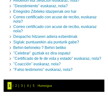
Rebelión eta Sedición euskaraz, nola?
"Desistimiento" euskaraz, nola?
Erregistro Zibileko idazpenak oro har
Correo certificado con acuse de recibo, euskaraz
nola?
Correo certificado con acuse de recibo, euskaraz
nola?
Despacho hitzaren adiera ezberdinak
Siglak: puntuarekin ala punturik gabe?
Behin-behineko ? Behin betiko
"Celebrar" guztiak ez dira ospatu!
"Certificado de fe de vida y estado" euskaraz, nola?
"Coacción" euskaraz, nola?
"Falso testimonio" euskaraz, nola?
1
2
3
4
5
Hurrengoa