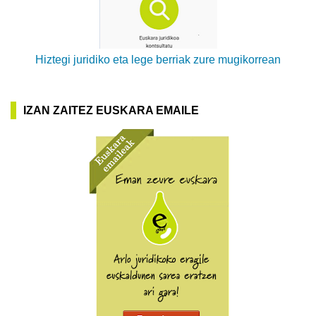
Hiztegi juridiko eta lege berriak zure mugikorrean
IZAN ZAITEZ EUSKARA EMAILE