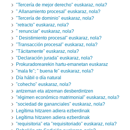
"Tercería de mejor derecho" euskaraz, nola?
" Allanamiento procesal" euskaraz, nola?
"Tercería de dominio" euskaraz, nola?
"retracto" euskaraz, nola?
" renunciar" euskaraz, nola?
" Desistimiento procesal" euskaraz, nola?
"Transacción procesal" euskaraz, nola?
"Tácitamente" euskaraz, nola?
"Declaración jurada" euskaraz, nola?
Prokuradorearekin hartu-emanetan euskaraz
"mala fe"; " buena fe" euskaraz, nola?
Día hábil o día natural
"cohecho" euskaraz, nola?
antzeman eta atzeman desberdintzen
"régimen económico matrimonial" euskaraz, nola?
"sociedad de gananciales" euskaraz, nola?
Legítima hitzaren adiera ezberdinak
Legítima hitzaren adiera ezberdinak
"requisitoria" eta "requisitoriado" euskaraz, nola?