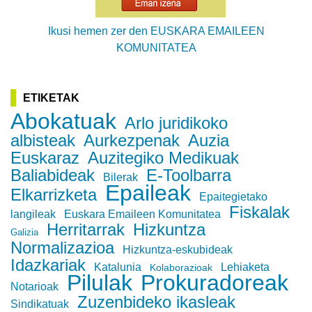
Ikusi hemen zer den EUSKARA EMAILEEN
KOMUNITATEA
ETIKETAK
Abokatuak
Arlo juridikoko
albisteak
Aurkezpenak
Auzia
Euskaraz
Auzitegiko Medikuak
Baliabideak
E-Toolbarra
Bilerak
Epaileak
Elkarrizketa
Epaitegietako
Fiskalak
langileak
Euskara Emaileen Komunitatea
Herritarrak
Hizkuntza
Galizia
Normalizazioa
Hizkuntza-eskubideak
Idazkariak
Katalunia
Lehiaketa
Kolaborazioak
Pilulak
Prokuradoreak
Notarioak
Zuzenbideko ikasleak
Sindikatuak