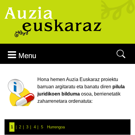
Joan edukira
Menu
Hona hemen Auzia Euskaraz proiektu
barruan argitaratu eta banatu diren
pilula
juridikoen bilduma
osoa, berrienetatik
zaharrenetara ordenatuta:
1
2
3
4
5
Hurrengoa