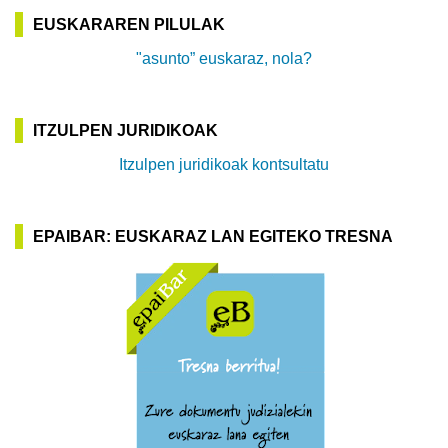
EUSKARAREN PILULAK
"asunto” euskaraz, nola?
ITZULPEN JURIDIKOAK
Itzulpen juridikoak kontsultatu
EPAIBAR: EUSKARAZ LAN EGITEKO TRESNA