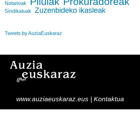
Pilulak
Prokuradoreak
Notarioak
Zuzenbideko ikasleak
Sindikatuak
Tweets by AuziaEuskaraz
www.auziaeuskaraz.eus |
Kontaktua