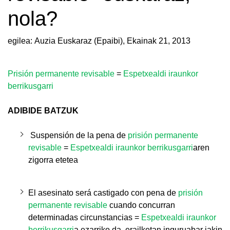
nola?
egilea: Auzia Euskaraz (Epaibi),
Ekainak 21, 2013
Prisión permanente revisable
=
Espetxealdi iraunkor
berrikusgarri
ADIBIDE BATZUK
Suspensión de la pena de
prisión permanente
revisable
=
Espetxealdi iraunkor berrikusgarri
aren
zigorra etetea
El asesinato será castigado con pena de
prisión
permanente revisable
cuando concurran
determinadas circunstancias =
Espetxealdi iraunkor
berrikusgarri
a
ezarriko da, erailketan inguruabar jakin