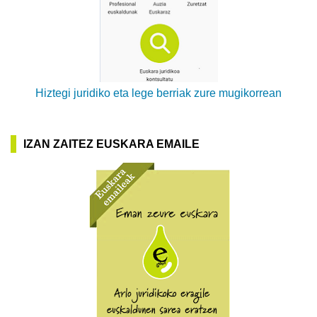
Hiztegi juridiko eta lege berriak zure mugikorrean
IZAN ZAITEZ EUSKARA EMAILE