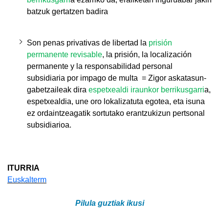
batzuk gertatzen badira
Son penas privativas de libertad la
prisión
permanente revisable
, la prisión, la localización
permanente y la responsabilidad personal
subsidiaria por impago de multa = Zigor askatasun-
gabetzaileak dira
espetxealdi iraunkor berrikusgarri
a,
espetxealdia, une oro lokalizatuta egotea, eta isuna
ez ordaintzeagatik sortutako erantzukizun pertsonal
subsidiarioa.
ITURRIA
Euskalterm
Pilula guztiak ikusi