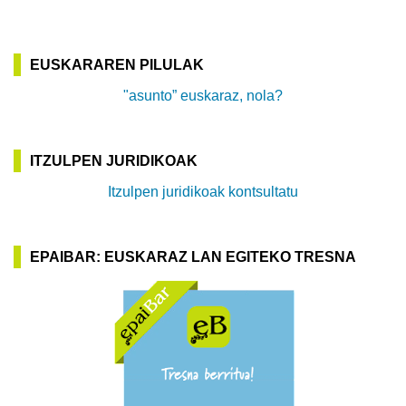
EUSKARAREN PILULAK
"asunto” euskaraz, nola?
ITZULPEN JURIDIKOAK
Itzulpen juridikoak kontsultatu
EPAIBAR: EUSKARAZ LAN EGITEKO TRESNA