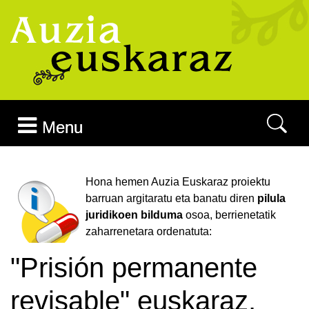
Joan edukira
Menu
Hona hemen Auzia Euskaraz proiektu
barruan argitaratu eta banatu diren
pilula
juridikoen bilduma
osoa, berrienetatik
zaharrenetara ordenatuta:
"Prisión permanente
revisable" euskaraz,