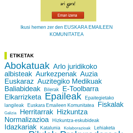
Ikusi hemen zer den EUSKARA EMAILEEN
KOMUNITATEA
ETIKETAK
Abokatuak
Arlo juridikoko
albisteak
Aurkezpenak
Auzia
Euskaraz
Auzitegiko Medikuak
Baliabideak
E-Toolbarra
Bilerak
Epaileak
Elkarrizketa
Epaitegietako
Fiskalak
langileak
Euskara Emaileen Komunitatea
Herritarrak
Hizkuntza
Galizia
Normalizazioa
Hizkuntza-eskubideak
Idazkariak
Katalunia
Lehiaketa
Kolaborazioak