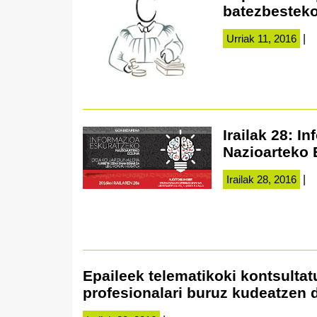
batezbesteko
Urriak 11, 2016
|
Irailak 28: 
Nazioarteko
Irailak 28, 2016
|
Epaileek telematikoki kontsultat
profesionalari buruz kudeatzen 