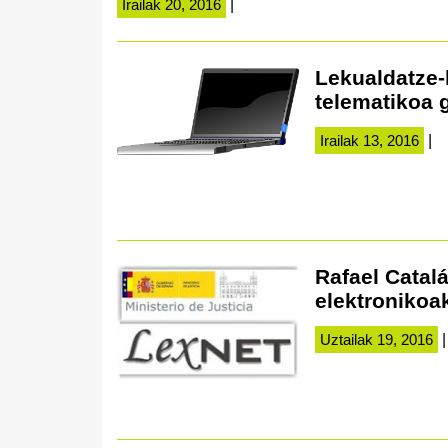
Irailak 20, 2016
|
Lekualdatze-
telematikoa 
Irailak 13, 2016
|
Rafael Catalá
elektronikoak
Uztailak 19, 2016
|