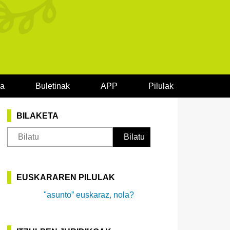
oa
Buletinak
APP
Pilulak
BILAKETA
EUSKARAREN PILULAK
"asunto” euskaraz, nola?