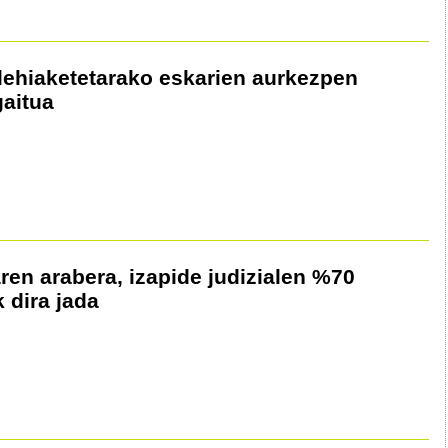
lehiaketetarako eskarien aurkezpen
gaitua
ren arabera, izapide judizialen %70
 dira jada