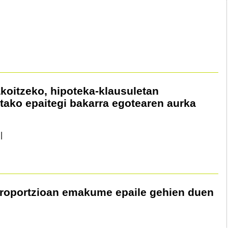
akoitzeko, hipoteka-klausuletan
utako epaitegi bakarra egotearen aurka
|
roportzioan emakume epaile gehien duen