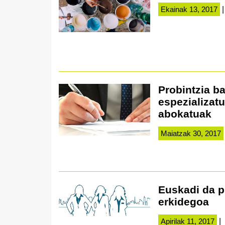
Ekainak 13, 2017
|
Probintzia b
espezializat
abokatuak
Maiatzak 30, 2017
Euskadi da p
erkidegoa
Apirilak 11, 2017
|