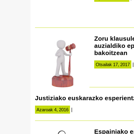
Zoru klausul
auzialdiko ep
bakoitzean
Otsailak 17, 2017
|
Justiziako euskarazko esperient
Azaroak 4, 2016
|
Espainiako e