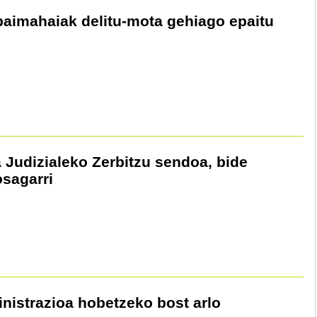
aimahaiak delitu-mota gehiago epaitu
a Judizialeko Zerbitzu sendoa, bide
osagarri
inistrazioa hobetzeko bost arlo