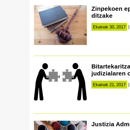
Zinpekoen ep
ditzake
Ekainak 30, 2017
|
Bitartekaritz
judizialaren 
Ekainak 21, 2017
|
Justizia Adm