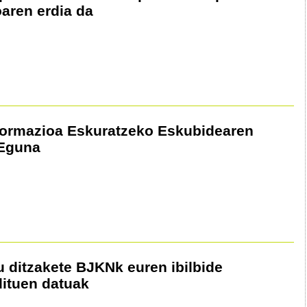
aren erdia da
Informazioa Eskuratzeko Eskubidearen
 Eguna
u ditzakete BJKNk euren ibilbide
dituen datuak