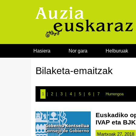
Joan edukira
Hasiera
Nor gara
Helburuak
Bilaketa-emaitzak
1
2
3
4
5
6
7
Hurrengoa
Euskadiko op
IVAP eta BJK
Martxoak 27, 2018