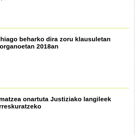
ehiago beharko dira zoru klausuletan
 organoetan 2018an
matzea onartuta Justiziako langileek
rreskuratzeko