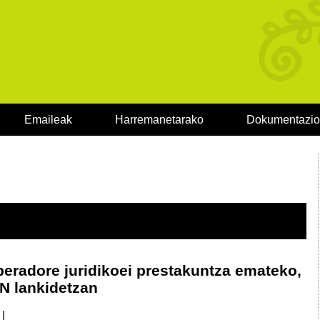
Emaileak
Harremanetarako
Dokumentazi
eradore juridikoei prestakuntza emateko,
N lankidetzan
|