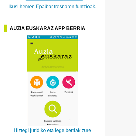
Ikusi hemen Epaibar tresnaren funtzioak.
AUZIA EUSKARAZ APP BERRIA
Hiztegi juridiko eta lege berriak zure