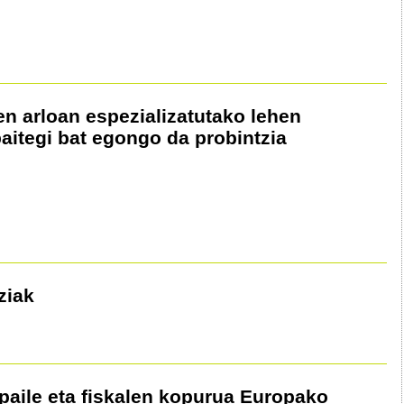
en arloan espezializatutako lehen
aitegi bat egongo da probintzia
ziak
paile eta fiskalen kopurua Europako