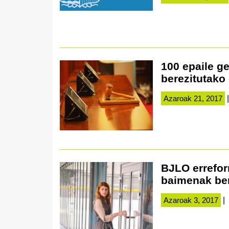
100 epaile g
berezitutako
Azaroak 21, 2017
|
BJLO errefor
baimenak be
Azaroak 3, 2017
|