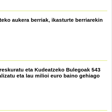
eko aukera berriak, ikasturte berriarekin
reskuratu eta Kudeatzeko Bulegoak 543
izatu eta lau milioi euro baino gehiago