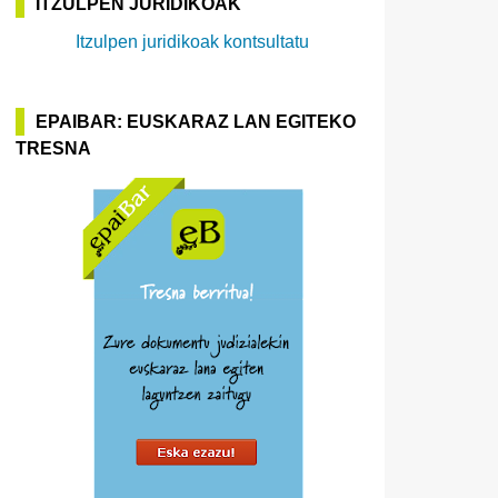
ITZULPEN JURIDIKOAK
Itzulpen juridikoak kontsultatu
EPAIBAR: EUSKARAZ LAN EGITEKO
TRESNA