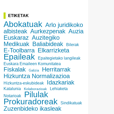
ETIKETAK
Abokatuak
Arlo juridikoko
albisteak
Aurkezpenak
Auzia
Euskaraz
Auzitegiko
Medikuak
Baliabideak
Bilerak
E-Toolbarra
Elkarrizketa
Epaileak
Epaitegietako langileak
Euskara Emaileen Komunitatea
Fiskalak
Herritarrak
Galizia
Hizkuntza Normalizazioa
Idazkariak
Hizkuntza-eskubideak
Katalunia
Lehiaketa
Kolaborazioak
Pilulak
Notarioak
Prokuradoreak
Sindikatuak
Zuzenbideko ikasleak