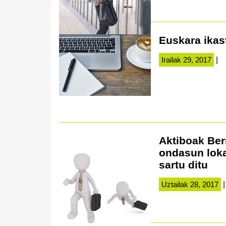
Euskara ikast
Irailak 29, 2017
|
Aktiboak Ber
ondasun lokal
sartu ditu
Uztailak 28, 2017
|