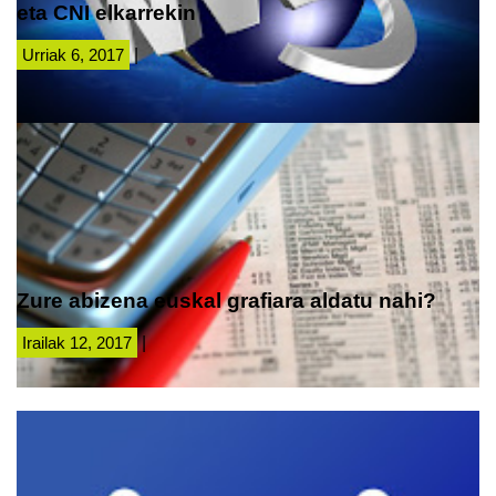
eta CNI elkarrekin
Urriak 6, 2017
|
Zure abizena euskal grafiara aldatu nahi?
Irailak 12, 2017
|