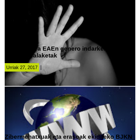
% 3 hazi dira EAEn genero indarkeriarekin
lotutako salaketak
Urriak 27, 2017
|
Zibermehatxuak eta erasoak ekiditeko BJKN