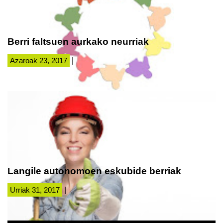
Berri faltsuen aurkako neurriak
Azaroak 23, 2017
|
Langile autonomoen eskubide berriak
Urriak 31, 2017
|