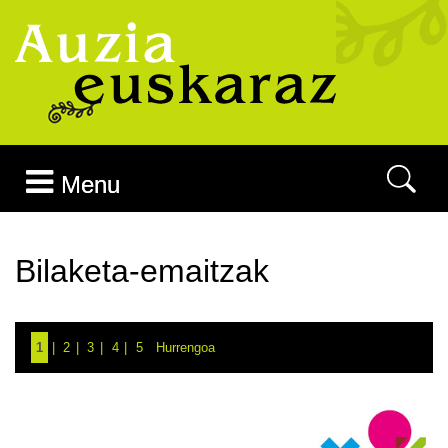
Joan edukira
Menu
Bilaketa-emaitzak
1
2
3
4
5
Hurrengoa