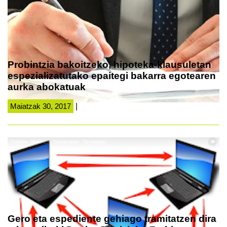
Probintzia bakoitzeko, hipoteka-klausuletan
espezializatutako epaitegi bakarra egotearen
aurka abokatuak
Maiatzak 30, 2017
|
Gero eta espediente gehiago tramitatzen dira