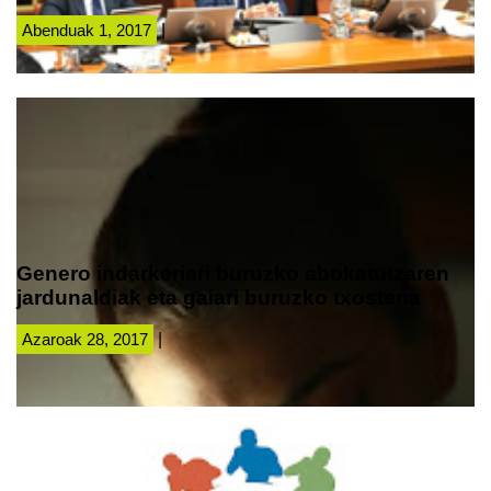
Abenduak 1, 2017
|
Genero indarkeriari buruzko abokatutzaren
jardunaldiak eta gaiari buruzko txostena
Azaroak 28, 2017
|