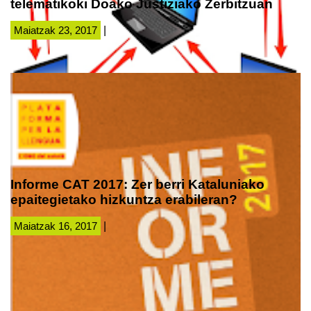
telematikoki Doako Justiziako Zerbitzuan
Maiatzak 23, 2017
|
Informe CAT 2017: Zer berri Kataluniako
epaitegietako hizkuntza erabileran?
Maiatzak 16, 2017
|