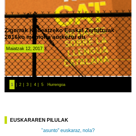
Zigorrak Kudeatzeko Euskal Zerbitzuak
2016ko memoria aurkeztu du
Maiatzak 12, 2017
|
1
2
3
4
5
Hurrengoa
EUSKARAREN PILULAK
"asunto” euskaraz, nola?