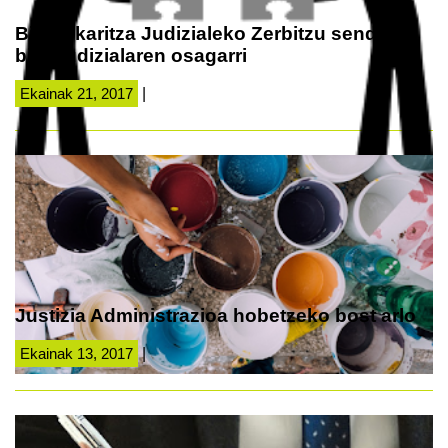
Bitartekaritza Judizialeko Zerbitzu sendoa,
bide judizialaren osagarri
Ekainak 21, 2017
|
Justizia Administrazioa hobetzeko bost arlo
Ekainak 13, 2017
|