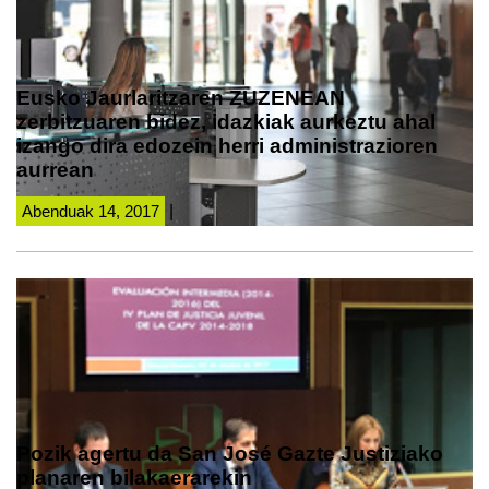
Eusko Jaurlaritzaren ZUZENEAN
zerbitzuaren bidez, idazkiak aurkeztu ahal
izango dira edozein herri administrazioren
aurrean
Abenduak 14, 2017
|
Pozik agertu da San José Gazte Justiziako
planaren bilakaerarekin