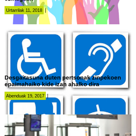
Urtarrilak 11, 2018
|
Desgaitasuna duten pertsonak zinpekoen
epaimahaiko kide izan ahalko dira
Abenduak 19, 2017
|