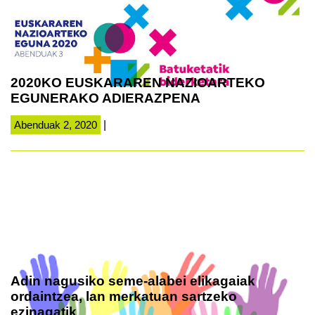
2020KO EUSKARAREN NAZIOARTEKO
EGUNERAKO ADIERAZPENA
Abenduak 2, 2020
|
Adin nagusiko seme-alabei elikagaiak
ordaintzea, lan merkatuan sartzeko
ezinagatik