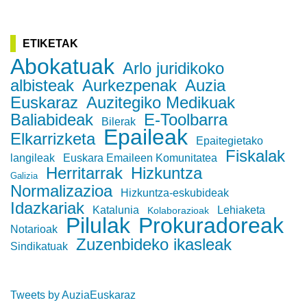
ETIKETAK
Abokatuak
Arlo juridikoko
albisteak
Aurkezpenak
Auzia
Euskaraz
Auzitegiko Medikuak
Baliabideak
E-Toolbarra
Bilerak
Epaileak
Elkarrizketa
Epaitegietako
Fiskalak
langileak
Euskara Emaileen Komunitatea
Herritarrak
Hizkuntza
Galizia
Normalizazioa
Hizkuntza-eskubideak
Idazkariak
Katalunia
Lehiaketa
Kolaborazioak
Pilulak
Prokuradoreak
Notarioak
Zuzenbideko ikasleak
Sindikatuak
Tweets by AuziaEuskaraz