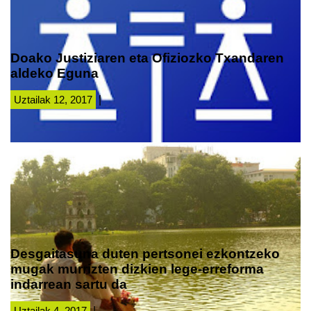
Doako Justiziaren eta Ofiziozko Txandaren
aldeko Eguna
Uztailak 12, 2017
|
Desgaitasuna duten pertsonei ezkontzeko
mugak murrizten dizkien lege-erreforma
indarrean sartu da
Uztailak 4, 2017
|