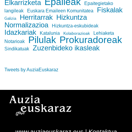
Epaileak
Elkarrizketa
Epaitegietako
Fiskalak
langileak
Euskara Emaileen Komunitatea
Herritarrak
Hizkuntza
Galizia
Normalizazioa
Hizkuntza-eskubideak
Idazkariak
Katalunia
Lehiaketa
Kolaborazioak
Pilulak
Prokuradoreak
Notarioak
Zuzenbideko ikasleak
Sindikatuak
Tweets by AuziaEuskaraz
www.auziaeuskaraz.eus |
Kontaktua