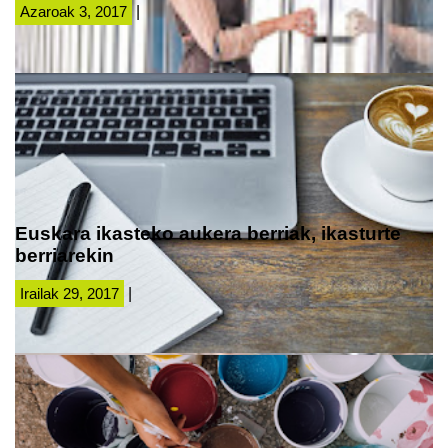
Azaroak 3, 2017
|
Euskara ikasteko aukera berriak, ikasturte
berriarekin
Irailak 29, 2017
|