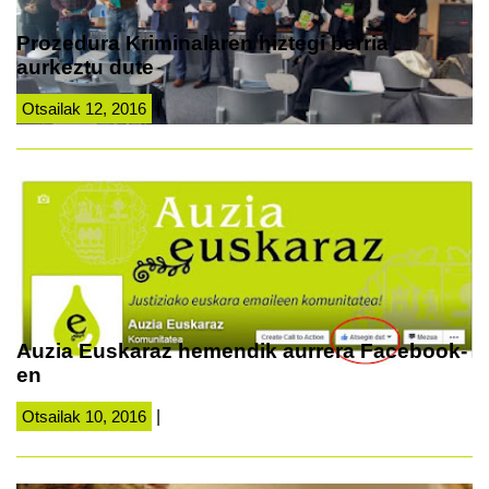
Prozedura Kriminalaren hiztegi berria
aurkeztu dute
Otsailak 12, 2016
|
Auzia Euskaraz hemendik aurrera Facebook-
en
Otsailak 10, 2016
|