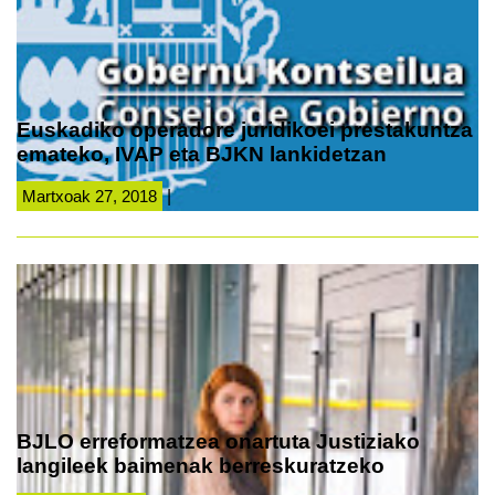
Euskadiko operadore juridikoei prestakuntza
emateko, IVAP eta BJKN lankidetzan
Martxoak 27, 2018
|
BJLO erreformatzea onartuta Justiziako
langileek baimenak berreskuratzeko