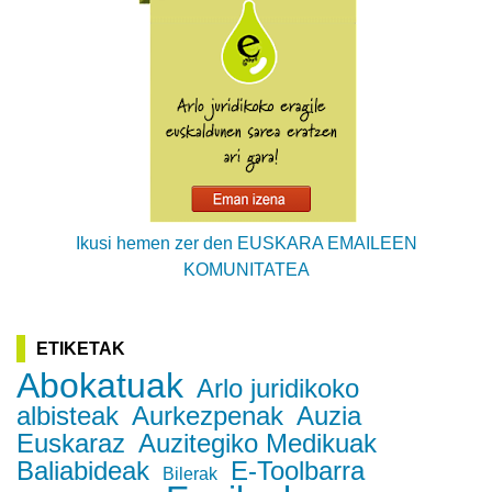
Ikusi hemen zer den EUSKARA EMAILEEN
KOMUNITATEA
ETIKETAK
Abokatuak
Arlo juridikoko
albisteak
Aurkezpenak
Auzia
Euskaraz
Auzitegiko Medikuak
Baliabideak
E-Toolbarra
Bilerak