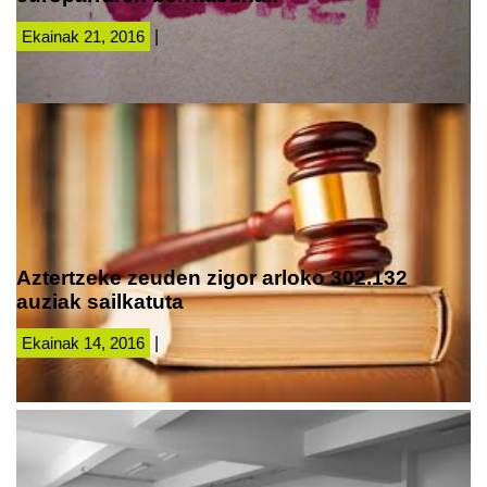
Ekainak 21, 2016
|
Aztertzeke zeuden zigor arloko 302.132
auziak sailkatuta
Ekainak 14, 2016
|