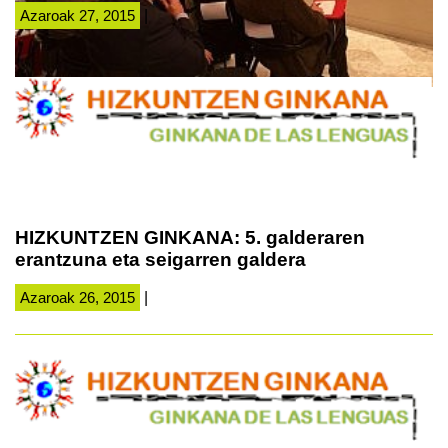
Azaroak 27, 2015
|
HIZKUNTZEN GINKANA: 5. galderaren
erantzuna eta seigarren galdera
Azaroak 26, 2015
|