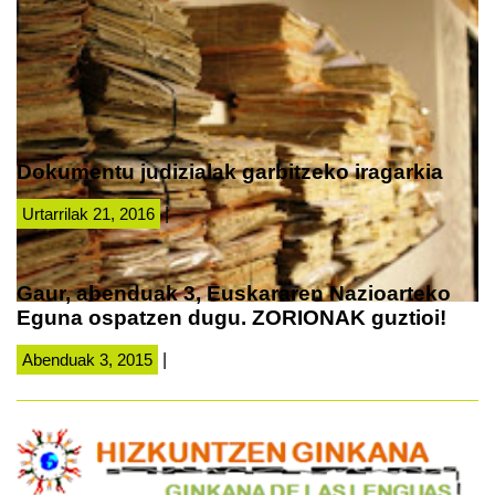
Dokumentu judizialak garbitzeko iragarkia
Urtarrilak 21, 2016
|
Gaur, abenduak 3, Euskararen Nazioarteko
Eguna ospatzen dugu. ZORIONAK guztioi!
Abenduak 3, 2015
|