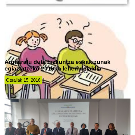
Argitaratu dute hizkuntza eskakizunak
egiaztatzeko 2016ko lehen deialdia
Otsailak 15, 2016
|