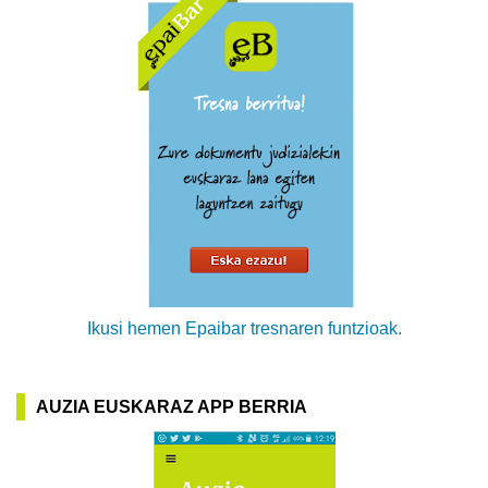
Ikusi hemen Epaibar tresnaren funtzioak.
AUZIA EUSKARAZ APP BERRIA