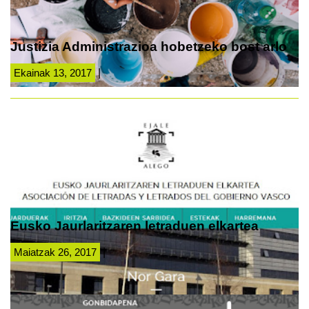
Justizia Administrazioa hobetzeko bost arlo
Ekainak 13, 2017
|
Eusko Jaurlaritzaren letraduen elkartea
Maiatzak 26, 2017
|