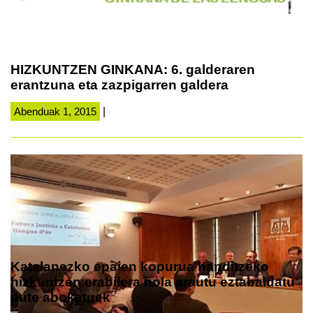
HIZKUNTZEN GINKANA: 6. galderaren
erantzuna eta zazpigarren galdera
Abenduak 1, 2015
|
Katalanezko epaien kopurua handitzeko
hizkuntzen erabilera nola arautu eztabaidatu
dute abokatuek