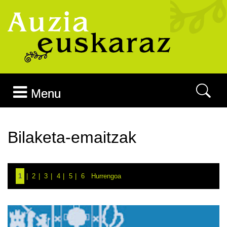
Joan edukira
Menu
Bilaketa-emaitzak
1
2
3
4
5
6
Hurrengoa