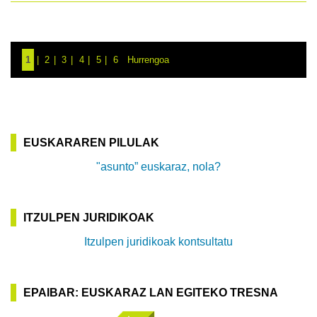
1
2
3
4
5
6
Hurrengoa
EUSKARAREN PILULAK
"asunto” euskaraz, nola?
ITZULPEN JURIDIKOAK
Itzulpen juridikoak kontsultatu
EPAIBAR: EUSKARAZ LAN EGITEKO TRESNA