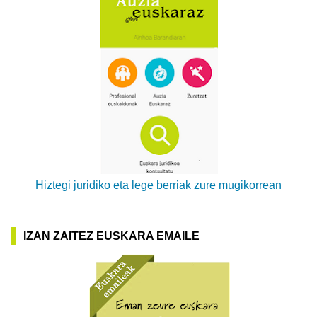
Hiztegi juridiko eta lege berriak zure mugikorrean
IZAN ZAITEZ EUSKARA EMAILE