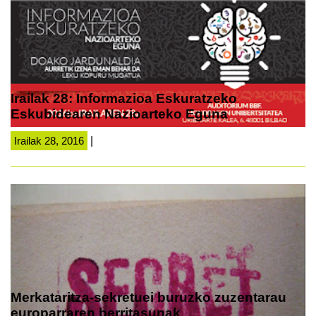
Irailak 28: Informazioa Eskuratzeko
Eskubidearen Nazioarteko Eguna
Irailak 28, 2016
|
Merkataritza-sekretuei buruzko zuzentarau
europarraren berritasunak