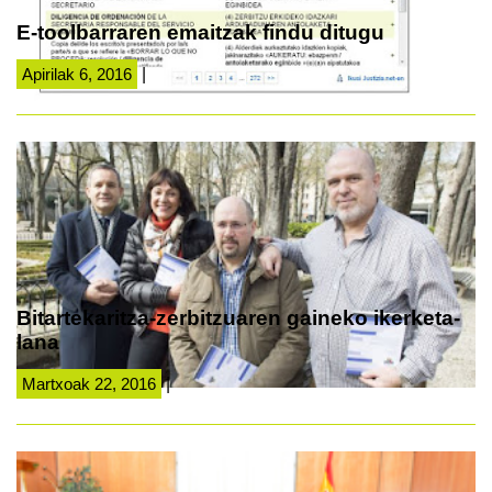
E-toolbarraren emaitzak findu ditugu
Apirilak 6, 2016
|
Bitartekaritza-zerbitzuaren gaineko ikerketa-
lana
Martxoak 22, 2016
|