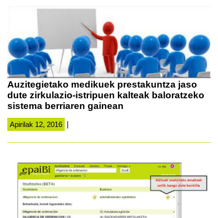
Auzitegietako medikuek prestakuntza jaso
dute zirkulazio-istripuen kalteak baloratzeko
sistema berriaren gainean
Apirilak 12, 2016
|