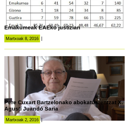
Emakumeak EAEko justizian
Martxoak 8, 2016
|
Pere Cuxart Bartzelonako abokatuarentzat X.
Agustí Juandó Saria
Martxoak 2, 2016
|