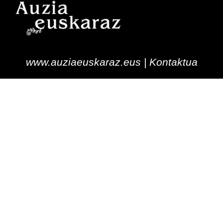
www.auziaeuskaraz.eus |
Kontaktua