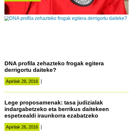
DNA profila zehazteko frogak egitera
derrigortu daiteke?
Apirilak 28, 2016
|
Lege proposamenak: tasa judizialak
indargabetzeko eta berrikus daitekeen
espetxealdi iraunkorra ezabatzeko
Apirilak 26, 2016
|