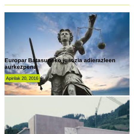
Europar Batasuneko justizia adierazleen
aurkezpena
Apirilak 20, 2016
|