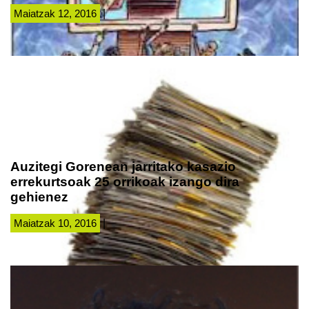
Maiatzak 12, 2016
|
Auzitegi Gorenean jarritako kasazio
errekurtsoak 25 orrikoak izango dira
gehienez
Maiatzak 10, 2016
|