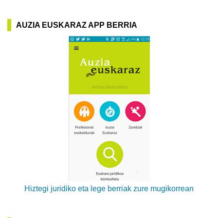
AUZIA EUSKARAZ APP BERRIA
Hiztegi juridiko eta lege berriak zure mugikorrean