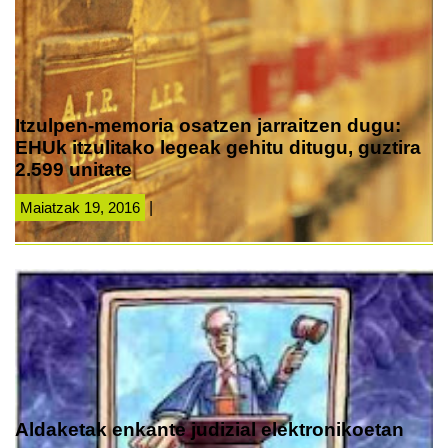
Itzulpen-memoria osatzen jarraitzen dugu:
EHUk itzulitako legeak gehitu ditugu, guztira
2.599 unitate
Maiatzak 19, 2016
|
Aldaketak enkante judizial elektronikoetan