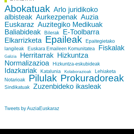
Abokatuak
Arlo juridikoko
albisteak
Aurkezpenak
Auzia
Euskaraz
Auzitegiko Medikuak
Baliabideak
E-Toolbarra
Bilerak
Epaileak
Elkarrizketa
Epaitegietako
Fiskalak
langileak
Euskara Emaileen Komunitatea
Herritarrak
Hizkuntza
Galizia
Normalizazioa
Hizkuntza-eskubideak
Idazkariak
Katalunia
Lehiaketa
Kolaborazioak
Pilulak
Prokuradoreak
Notarioak
Zuzenbideko ikasleak
Sindikatuak
Tweets by AuziaEuskaraz