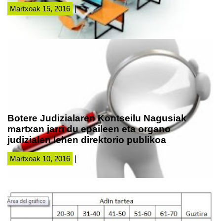
Martxoak 15, 2016
|
Botere Judizialaren Kontseilu Nagusiak
martxan jarri du epaileen eta organo
judizialen lehen direktorio publikoa
Martxoak 10, 2016
|