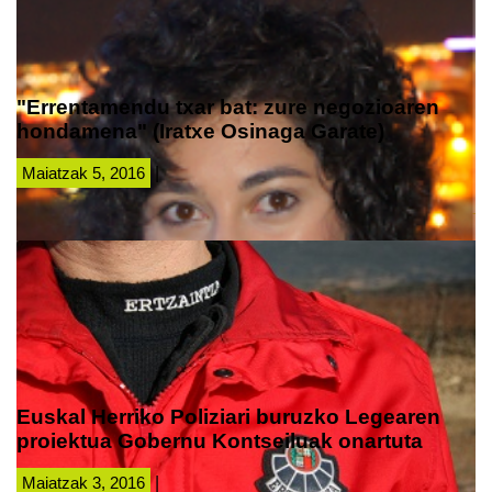
"Errentamendu txar bat: zure negozioaren
hondamena" (Iratxe Osinaga Garate)
Maiatzak 5, 2016
|
Euskal Herriko Poliziari buruzko Legearen
proiektua Gobernu Kontseiluak onartuta
Maiatzak 3, 2016
|