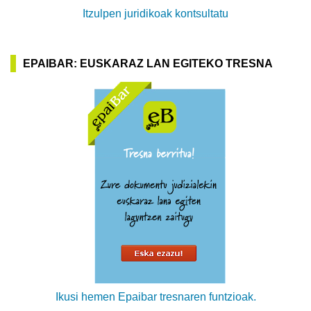
Itzulpen juridikoak kontsultatu
EPAIBAR: EUSKARAZ LAN EGITEKO TRESNA
Ikusi hemen Epaibar tresnaren funtzioak.