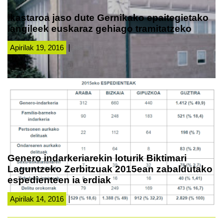
Ikastaroa jaso dute Gernikako epaitegietako
langileek euskaraz gehiago tramitatzeko
Apirilak 19, 2016
|
Genero indarkeriarekin loturik Biktimari
Laguntzeko Zerbitzuak 2015ean zabaldutako
espedienteen ia erdiak
Apirilak 14, 2016
|