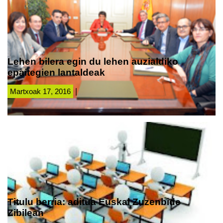
Lehen bilera egin du lehen auzialdiko
epaitegien lantaldeak
Martxoak 17, 2016
|
Titulu berria: aditua Euskal Zuzenbide
Zibilean