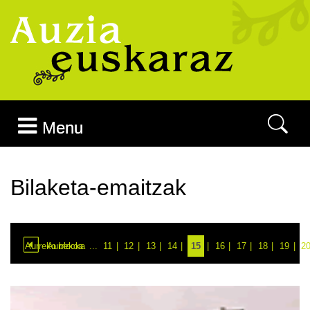
Joan edukira
Menu
Bilaketa-emaitzak
Aurreko blocka
Aurrekoa
...
11
12
13
14
15
16
17
18
19
2