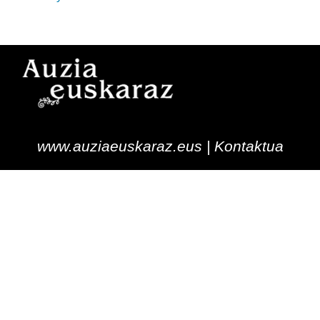
www.auziaeuskaraz.eus |
Kontaktua