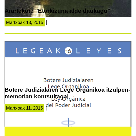
Arartekoa: "Etorkizuna alde daukagu"
Martxoak 13, 2015
|
Botere Judizialaren Lege Organikoa itzulpen-
memorian kontsultagai
Martxoak 11, 2015
|