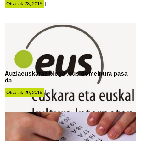
Otsailak 23, 2015
|
Auziaeuskaraz bloga .eus domeinura pasa
da
Otsailak 20, 2015
|