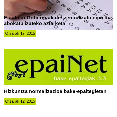
Estatuko Gobernuak deszentralizatu egin du
abokatu izateko azterketa
Otsailak 17, 2015
|
Hizkuntza normalizazioa bake-epaitegietan
Otsailak 12, 2015
|