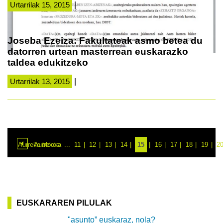
Urtarrilak 15, 2015
|
Joseba Ezeiza: Fakultateak asmo betea du
datorren urtean masterrean euskarazko
taldea edukitzeko
Urtarrilak 13, 2015
|
Aurreko blocka
Aurrekoa
...
11
12
13
14
15
16
17
18
19
2
EUSKARAREN PILULAK
"asunto” euskaraz, nola?