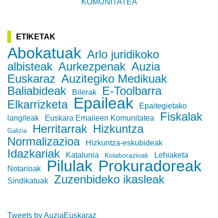
KOMUNITATEA
ETIKETAK
Abokatuak
Arlo juridikoko
albisteak
Aurkezpenak
Auzia
Euskaraz
Auzitegiko Medikuak
Baliabideak
E-Toolbarra
Bilerak
Epaileak
Elkarrizketa
Epaitegietako
Fiskalak
langileak
Euskara Emaileen Komunitatea
Herritarrak
Hizkuntza
Galizia
Normalizazioa
Hizkuntza-eskubideak
Idazkariak
Katalunia
Lehiaketa
Kolaborazioak
Pilulak
Prokuradoreak
Notarioak
Zuzenbideko ikasleak
Sindikatuak
Tweets by AuziaEuskaraz