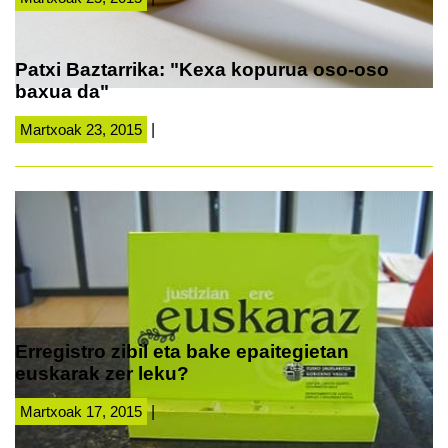
Patxi Baztarrika: "Kexa kopurua oso-oso
baxua da"
Martxoak 23, 2015
|
Erregistro zibil eta bake epaitegietan
euskarak zer leku?
Martxoak 17, 2015
|