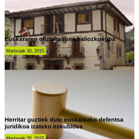
Euskararen ofizialtasuna baliozkoagoa
Martxoak 30, 2015
|
Herritar guztiek dute euskarazko defentsa
juridikoa izateko eskubidea
Martxoak 25, 2015
|