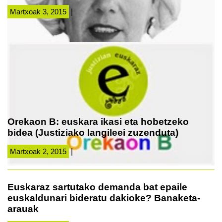
Martxoak 3, 2015
|
Orekaon B: euskara ikasi eta hobetzeko
bidea (Justiziako langileei zuzenduta)
Martxoak 2, 2015
|
Euskaraz sartutako demanda bat epaile
euskaldunari bideratu dakioke? Banaketa-
arauak