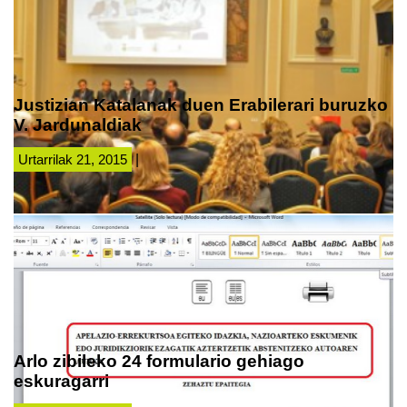
Justizian Katalanak duen Erabilerari buruzko
V. Jardunaldiak
Urtarrilak 21, 2015
|
Arlo zibileko 24 formulario gehiago
eskuragarri