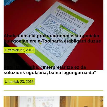
Abokatuen eta prokuradoreen elkargoetako
bulegoetan ere e-Toolbarra erabilgarri duzue
Urtarrilak 27, 2015
|
Patxi Baztarrika: "Interpretaritza ez da
soluziorik egokiena, baina lagungarria da"
Urtarrilak 23, 2015
|