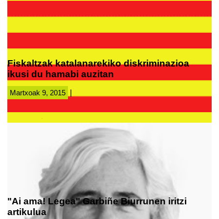
Fiskaltzak katalanarekiko diskriminazioa
ikusi du hamabi auzitan
Martxoak 9, 2015
|
"Ai ama! Legea" Garbiñe Biurrunen iritzi
artikulua