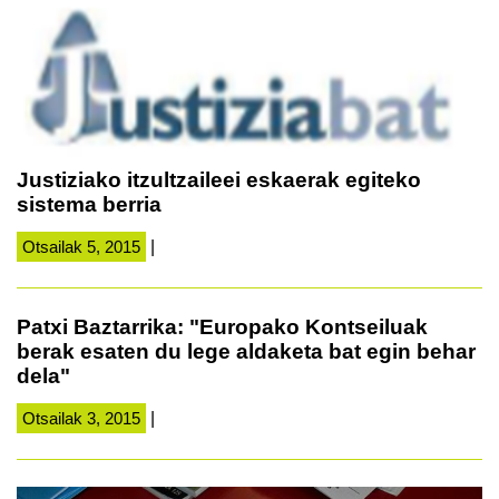
Justiziako itzultzaileei eskaerak egiteko
sistema berria
Otsailak 5, 2015
|
Patxi Baztarrika: "Europako Kontseiluak
berak esaten du lege aldaketa bat egin behar
dela"
Otsailak 3, 2015
|