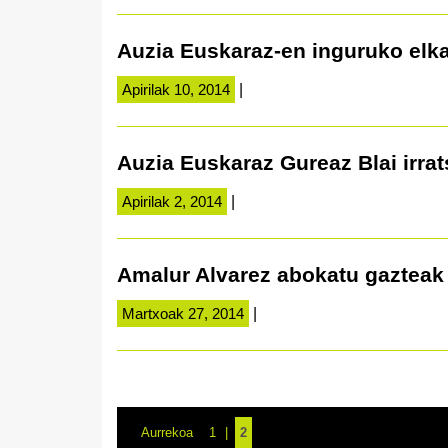
Auzia Euskaraz-en inguruko elka
Apirilak 10, 2014
|
Auzia Euskaraz Gureaz Blai irra
Apirilak 2, 2014
|
Amalur Alvarez abokatu gazteak 
Martxoak 27, 2014
|
Aurrekoa
1
2