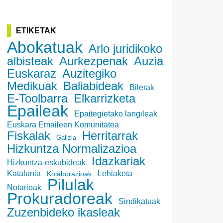
ETIKETAK
Abokatuak
Arlo juridikoko
albisteak
Aurkezpenak
Auzia
Euskaraz
Auzitegiko
Medikuak
Baliabideak
Bilerak
E-Toolbarra
Elkarrizketa
Epaileak
Epaitegietako langileak
Euskara Emaileen Komunitatea
Fiskalak
Herritarrak
Galizia
Hizkuntza Normalizazioa
Idazkariak
Hizkuntza-eskubideak
Katalunia
Lehiaketa
Kolaborazioak
Pilulak
Notarioak
Prokuradoreak
Sindikatuak
Zuzenbideko ikasleak