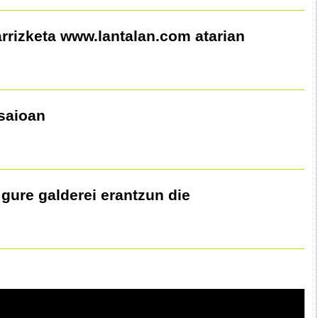
rrizketa www.lantalan.com atarian
tsaioan
gure galderei erantzun die