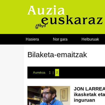
Joan edukira
Hasiera
Nor gara
Helburuak
Bilaketa-emaitzak
Aurrekoa
1
2
JON LARREA a
ikasketak et
inguruan