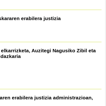
kararen erabilera justizia
 elkarrizketa, Auzitegi Nagusiko Zibil eta
idazkaria
raren erabilera justizia administrazioan,