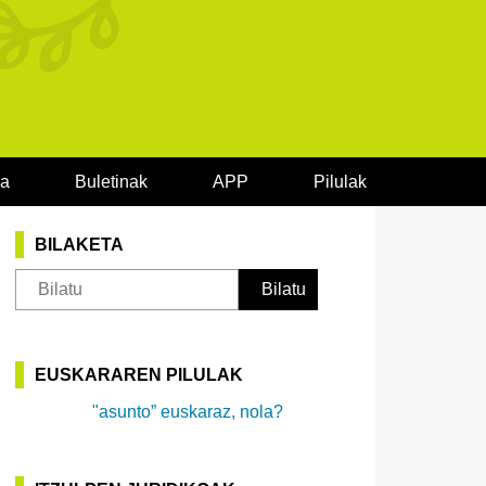
oa
Buletinak
APP
Pilulak
BILAKETA
EUSKARAREN PILULAK
"asunto” euskaraz, nola?