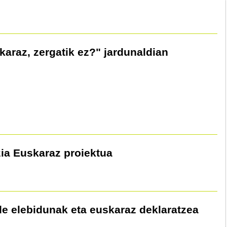
karaz, zergatik ez?" jardunaldian
uzia Euskaraz proiektua
alde elebidunak eta euskaraz deklaratzea