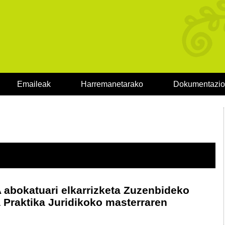
Emaileak
Harremanetarako
Dokumentazi
bokatuari elkarrizketa Zuzenbideko
a Praktika Juridikoko masterraren