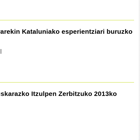
arekin Kataluniako esperientziari buruzko
|
uskarazko Itzulpen Zerbitzuko 2013ko