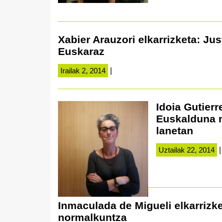
Xabier Arauzori elkarrizketa: Ju
Euskaraz
Irailak 2, 2014
|
Idoia Gutierr
Euskalduna n
lanetan
Uztailak 22, 2014
|
Inmaculada de Migueli elkarrizke
normalkuntza