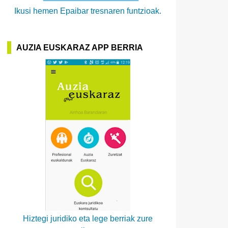
Ikusi hemen Epaibar tresnaren funtzioak.
AUZIA EUSKARAZ APP BERRIA
Hiztegi juridiko eta lege berriak zure