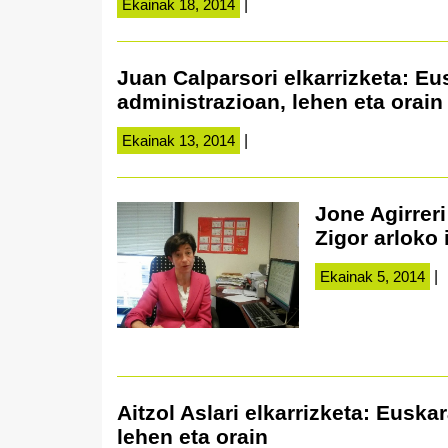
Ekainak 18, 2014
|
Juan Calparsori elkarrizketa: Eus
administrazioan, lehen eta orain
Ekainak 13, 2014
|
Jone Agirreri
Zigor arloko 
Ekainak 5, 2014
|
Aitzol Aslari elkarrizketa: Euska
lehen eta orain