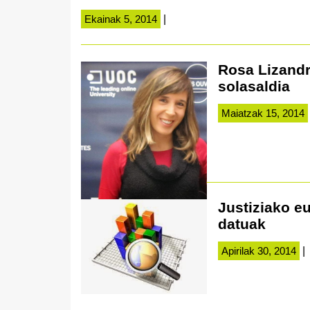
Ekainak 5, 2014
|
Rosa Lizandr
solasaldia
Maiatzak 15, 2014
Justiziako e
datuak
Apirilak 30, 2014
|