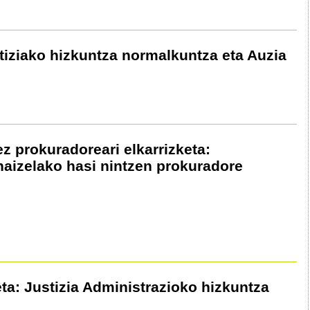
stiziako hizkuntza normalkuntza eta Auzia
ez prokuradoreari elkarrizketa:
aizelako hasi nintzen prokuradore
ta: Justizia Administrazioko hizkuntza