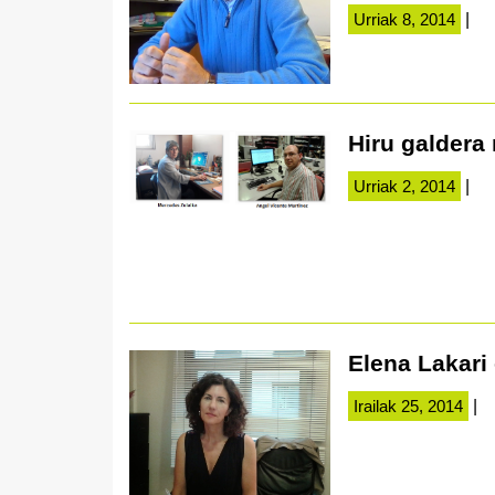
Urriak 8, 2014
|
Hiru galdera 
Urriak 2, 2014
|
Elena Lakari 
Irailak 25, 2014
|