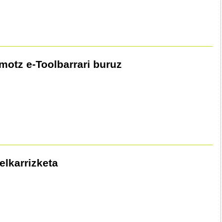
motz e-Toolbarrari buruz
elkarrizketa