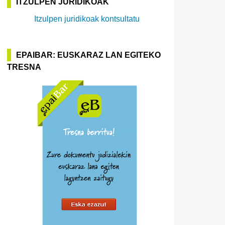
ITZULPEN JURIDIKOAK
Itzulpen juridikoak kontsultatu
EPAIBAR: EUSKARAZ LAN EGITEKO
TRESNA