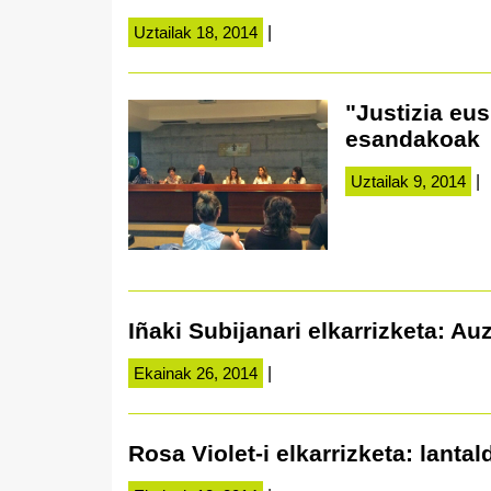
Uztailak 18, 2014
|
"Justizia eus
esandakoak
Uztailak 9, 2014
|
Iñaki Subijanari elkarrizketa: A
Ekainak 26, 2014
|
Rosa Violet-i elkarrizketa: lant