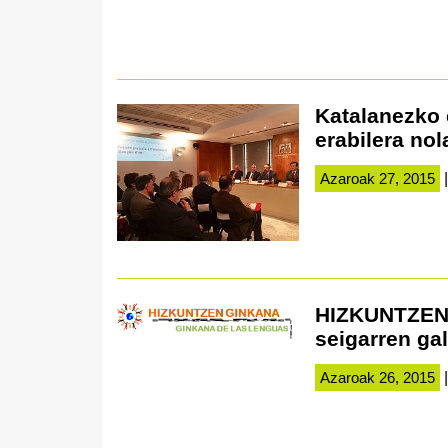
Katalanezko 
erabilera no
Azaroak 27, 2015
|
HIZKUNTZEN 
seigarren ga
Azaroak 26, 2015
|