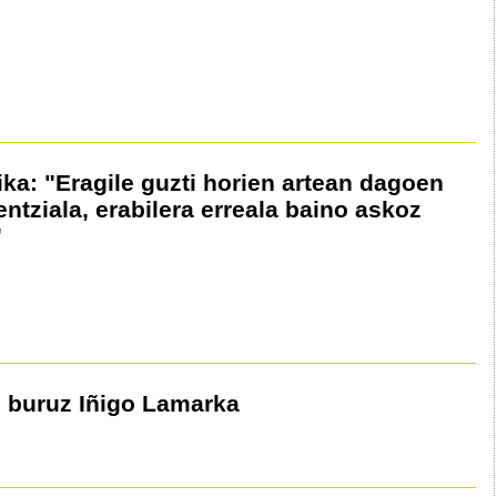
ika: "Eragile guzti horien artean dagoen
entziala, erabilera erreala baino askoz
"
 buruz Iñigo Lamarka