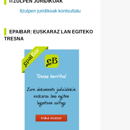
ITZULPEN JURIDIKOAK
Itzulpen juridikoak kontsultatu
EPAIBAR: EUSKARAZ LAN EGITEKO
TRESNA