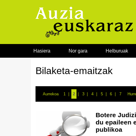
Joan edukira
Hasiera
Nor gara
Helburuak
Bilaketa-emaitzak
Aurrekoa
1
2
3
4
5
6
7
Hurr
Botere Judiz
du epaileen e
publikoa