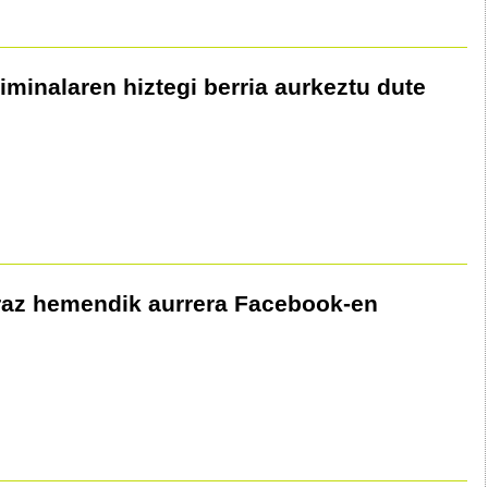
iminalaren hiztegi berria aurkeztu dute
raz hemendik aurrera Facebook-en