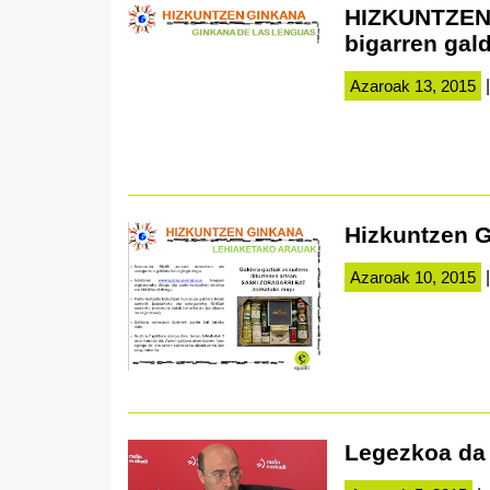
HIZKUNTZEN 
bigarren gal
Azaroak 13, 2015
|
Hizkuntzen G
Azaroak 10, 2015
|
Legezkoa da 