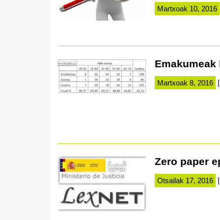
Martxoak 10, 2016
Emakumeak E
Martxoak 8, 2016
|
Zero paper e
Otsailak 17, 2016
|