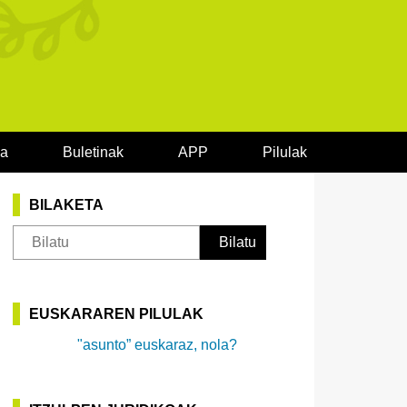
oa
Buletinak
APP
Pilulak
BILAKETA
EUSKARAREN PILULAK
"asunto” euskaraz, nola?