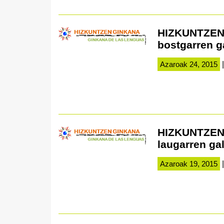
HIZKUNTZEN 
bostgarren g
Azaroak 24, 2015
|
HIZKUNTZEN 
laugarren ga
Azaroak 19, 2015
|