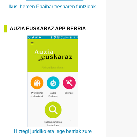
Ikusi hemen Epaibar tresnaren funtzioak.
AUZIA EUSKARAZ APP BERRIA
Hiztegi juridiko eta lege berriak zure