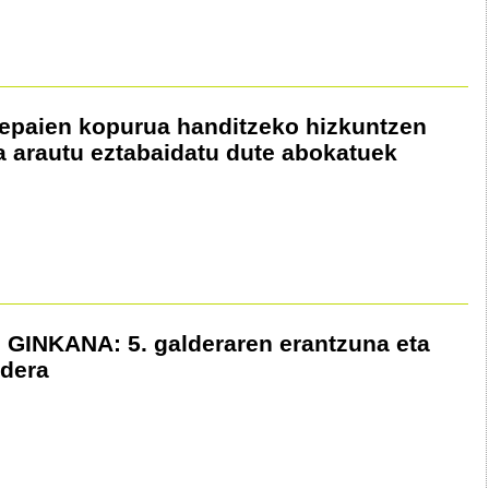
epaien kopurua handitzeko hizkuntzen
la arautu eztabaidatu dute abokatuek
GINKANA: 5. galderaren erantzuna eta
ldera