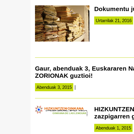
Dokumentu ju
Urtarrilak 21, 2016
Gaur, abenduak 3, Euskararen N
ZORIONAK guztioi!
Abenduak 3, 2015
|
HIZKUNTZEN 
zazpigarren 
Abenduak 1, 2015