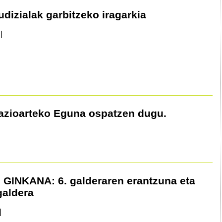
dizialak garbitzeko iragarkia
|
azioarteko Eguna ospatzen dugu.
GINKANA: 6. galderaren erantzuna eta
galdera
|