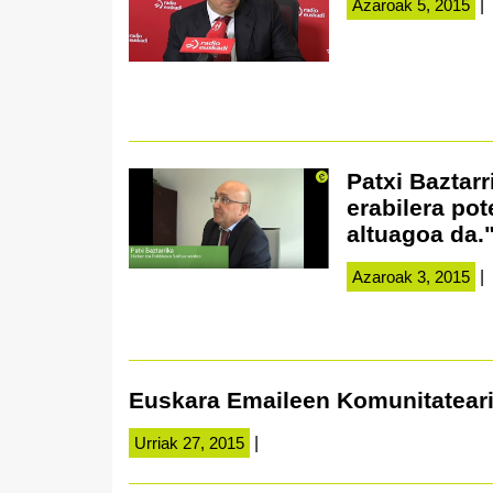
Azaroak 5, 2015
|
Patxi Baztarr
erabilera pot
altuagoa da.
Azaroak 3, 2015
|
Euskara Emaileen Komunitateari
Urriak 27, 2015
|