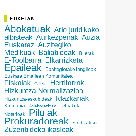
ETIKETAK
Abokatuak
Arlo juridikoko
albisteak
Aurkezpenak
Auzia
Euskaraz
Auzitegiko
Medikuak
Baliabideak
Bilerak
E-Toolbarra
Elkarrizketa
Epaileak
Epaitegietako langileak
Euskara Emaileen Komunitatea
Fiskalak
Herritarrak
Galizia
Hizkuntza Normalizazioa
Idazkariak
Hizkuntza-eskubideak
Katalunia
Lehiaketa
Kolaborazioak
Pilulak
Notarioak
Prokuradoreak
Sindikatuak
Zuzenbideko ikasleak