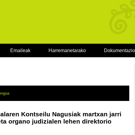
Emaileak
Harremanetarako
Dokumentazi
engoa
ialaren Kontseilu Nagusiak martxan jarri
ta organo judizialen lehen direktorio