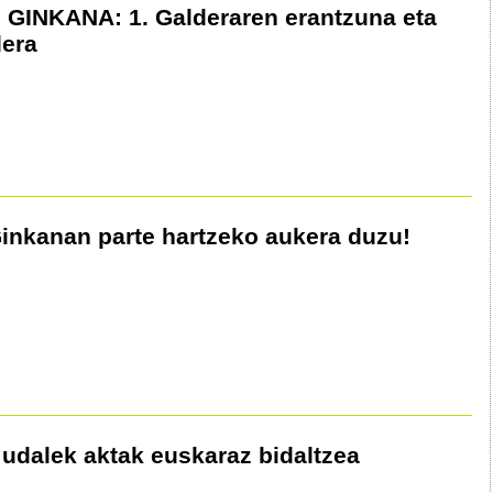
GINKANA: 1. Galderaren erantzuna eta
dera
inkanan parte hartzeko aukera duzu!
udalek aktak euskaraz bidaltzea