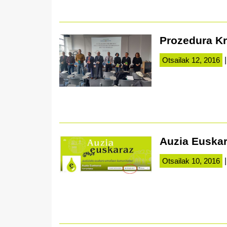
Prozedura Kr
Otsailak 12, 2016
|
Auzia Euska
Otsailak 10, 2016
|