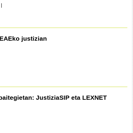
|
AEko justizian
paitegietan: JustiziaSIP eta LEXNET