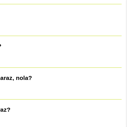
?
araz, nola?
raz?