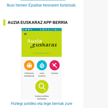
Ikusi hemen Epaibar tresnaren funtzioak.
AUZIA EUSKARAZ APP BERRIA
Hiztegi juridiko eta lege berriak zure