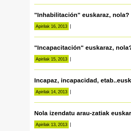
"Inhabilitación" euskaraz, nola?
Apirilak 16, 2013
|
"Incapacitación" euskaraz, nola
Apirilak 15, 2013
|
Incapaz, incapacidad, etab..eusk
Apirilak 14, 2013
|
Nola izendatu arau-zatiak euska
Apirilak 13, 2013
|