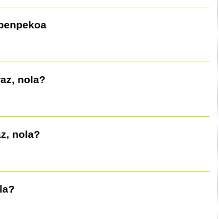
zpenpekoa
az, nola?
z, nola?
la?