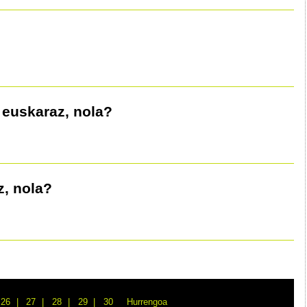
 euskaraz, nola?
z, nola?
26
27
28
29
30
Hurrengoa