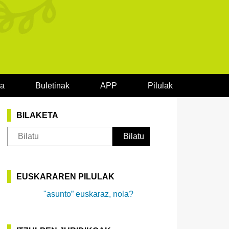
oa
Buletinak
APP
Pilulak
BILAKETA
EUSKARAREN PILULAK
"asunto” euskaraz, nola?