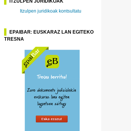
ITZULPEN JURIDIKOAK
Itzulpen juridikoak kontsultatu
EPAIBAR: EUSKARAZ LAN EGITEKO
TRESNA