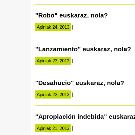
"Robo" euskaraz, nola?
Apirilak 24, 2013
|
"Lanzamiento" euskaraz, nola?
Apirilak 23, 2013
|
"Desahucio" euskaraz, nola?
Apirilak 22, 2013
|
"Apropiación indebida" euskaraz
Apirilak 21, 2013
|