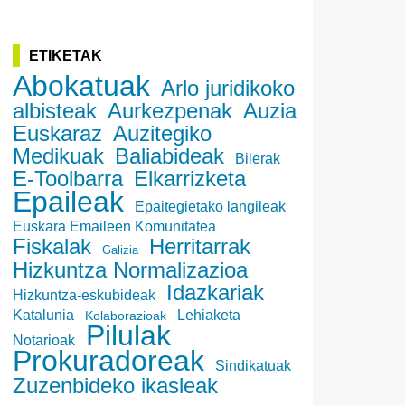
ETIKETAK
Abokatuak
Arlo juridikoko
albisteak
Aurkezpenak
Auzia
Euskaraz
Auzitegiko
Medikuak
Baliabideak
Bilerak
E-Toolbarra
Elkarrizketa
Epaileak
Epaitegietako langileak
Euskara Emaileen Komunitatea
Fiskalak
Herritarrak
Galizia
Hizkuntza Normalizazioa
Idazkariak
Hizkuntza-eskubideak
Katalunia
Lehiaketa
Kolaborazioak
Pilulak
Notarioak
Prokuradoreak
Sindikatuak
Zuzenbideko ikasleak