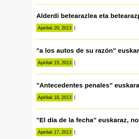
Alderdi betearazlea eta beteara
Apirilak 20, 2013
|
"a los autos de su razón" euskar
Apirilak 19, 2013
|
"Antecedentes penales" euskara
Apirilak 18, 2013
|
"El día de la fecha" euskaraz, no
Apirilak 17, 2013
|