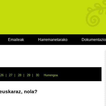
Emaileak
Harremanetarako
Dokumentazi
26
27
28
29
30
Hurrengoa
euskaraz, nola?