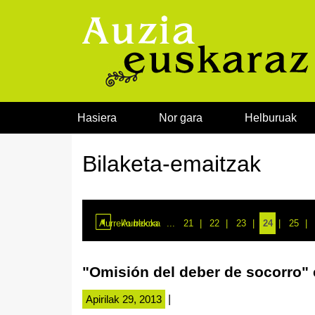
Joan edukira
Hasiera
Nor gara
Helburuak
Bilaketa-emaitzak
Aurreko blocka
Aurrekoa
...
21
22
23
24
25
"Omisión del deber de socorro" 
Apirilak 29, 2013
|