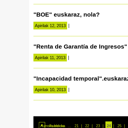
"BOE" euskaraz, nola?
Apirilak 12, 2013
|
"Renta de Garantía de Ingresos"
Apirilak 11, 2013
|
"Incapacidad temporal".euskara
Apirilak 10, 2013
|
Aurreko blocka
Aurrekoa
...
21
22
23
24
25