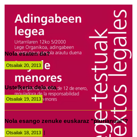
Nola esaten da?
Otsailak 20, 2013
|
Ustelkeria dela eta.
Otsailak 19, 2013
|
Nola esango zenuke euskaraz "plurianual"?
Otsailak 18, 2013
|