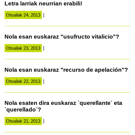
Letra larriak neurrian erabili!
Otsailak 24, 2013
|
Nola esan euskaraz "usufructo vitalicio"?
Otsailak 23, 2013
|
Nola esan euskaraz "recurso de apelación"?
Otsailak 22, 2013
|
Nola esaten dira euskaraz `querellante´ eta
`querellado´?
Otsailak 21, 2013
|