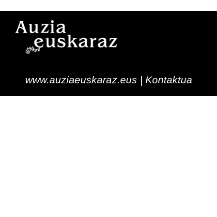
www.auziaeuskaraz.eus |
Kontaktua