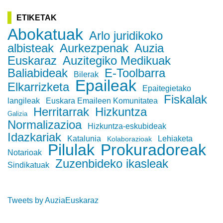
ETIKETAK
Abokatuak
Arlo juridikoko
albisteak
Aurkezpenak
Auzia
Euskaraz
Auzitegiko Medikuak
Baliabideak
E-Toolbarra
Bilerak
Epaileak
Elkarrizketa
Epaitegietako
Fiskalak
langileak
Euskara Emaileen Komunitatea
Herritarrak
Hizkuntza
Galizia
Normalizazioa
Hizkuntza-eskubideak
Idazkariak
Katalunia
Lehiaketa
Kolaborazioak
Pilulak
Prokuradoreak
Notarioak
Zuzenbideko ikasleak
Sindikatuak
Tweets by AuziaEuskaraz