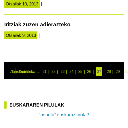
Otsailak 10, 2013
|
Iritziak zuzen adierazteko
Otsailak 9, 2013
|
Aurreko blocka
Aurrekoa
...
21
22
23
24
25
26
27
28
29
3
EUSKARAREN PILULAK
"asunto” euskaraz, nola?