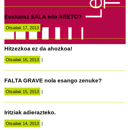
Euskaraz SALA edo ARETO?
Otsailak 17, 2013
|
Hitzezkoa ez da ahozkoa!
Otsailak 16, 2013
|
FALTA GRAVE nola esango zenuke?
Otsailak 15, 2013
|
Iritziak adierazteko.
Otsailak 14, 2013
|