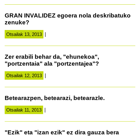
GRAN INVALIDEZ egoera nola deskribatuko
zenuke?
Otsailak 13, 2013
|
Zer erabili behar da, "ehunekoa",
"portzentaia" ala "portzentajea"?
Otsailak 12, 2013
|
Betearazpen, betearazi, betearazle.
Otsailak 11, 2013
|
"Ezik" eta "izan ezik" ez dira gauza bera