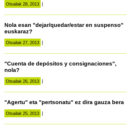
Otsailak 28, 2013
|
Nola esan "dejar/quedar/estar en suspenso"
euskaraz?
Otsailak 27, 2013
|
"Cuenta de depósitos y consignaciones",
nola?
Otsailak 26, 2013
|
"Agertu" eta "pertsonatu" ez dira gauza bera
Otsailak 25, 2013
|