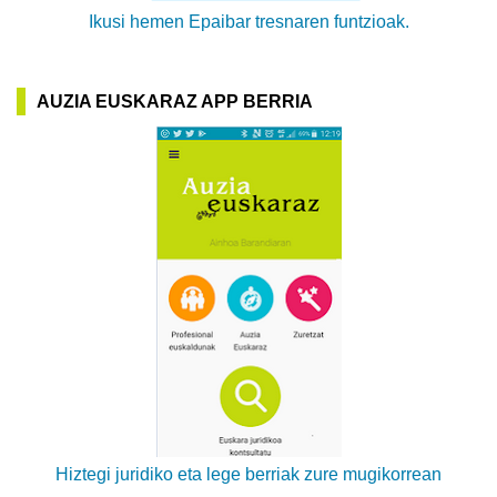
Ikusi hemen Epaibar tresnaren funtzioak.
AUZIA EUSKARAZ APP BERRIA
Hiztegi juridiko eta lege berriak zure mugikorrean