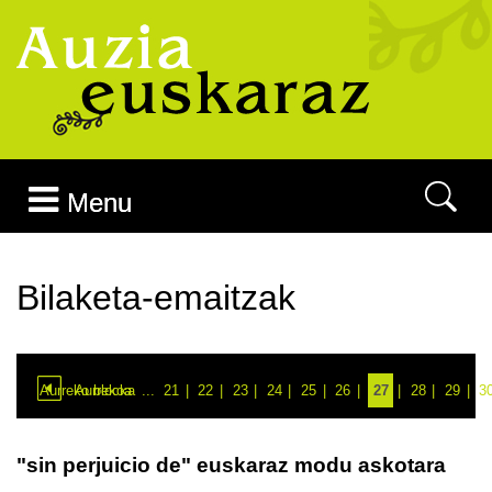
Joan edukira
Menu
Bilaketa-emaitzak
Aurreko blocka
Aurrekoa
...
21
22
23
24
25
26
27
28
29
3
"sin perjuicio de" euskaraz modu askotara