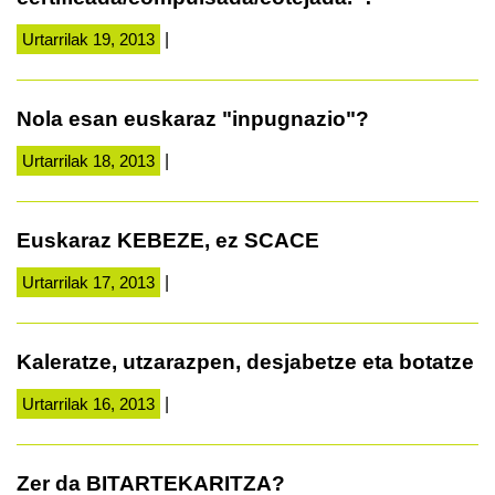
Urtarrilak 19, 2013
|
Nola esan euskaraz "inpugnazio"?
Urtarrilak 18, 2013
|
Euskaraz KEBEZE, ez SCACE
Urtarrilak 17, 2013
|
Kaleratze, utzarazpen, desjabetze eta botatze
Urtarrilak 16, 2013
|
Zer da BITARTEKARITZA?