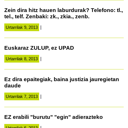
Zein dira hitz hauen laburdurak? Telefono: tl.,
tel., telf. Zenbaki: zk., zkia., zenb.
Urtarrilak 9, 2013
|
Euskaraz ZULUP, ez UPAD
Urtarrilak 8, 2013
|
Ez dira epaitegiak, baina justizia jauregietan
daude
Urtarrilak 7, 2013
|
EZ erabili "burutu" "egin" adierazteko
Urtarrilak 6, 2013
|