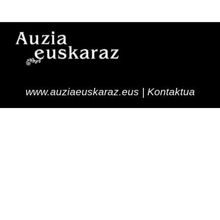
www.auziaeuskaraz.eus |
Kontaktua