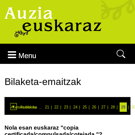
Joan edukira
Menu
Bilaketa-emaitzak
Aurreko blocka
Aurrekoa
...
21
22
23
24
25
26
27
28
29
3
Nola esan euskaraz "copia
certificada/compulsada/cotejada."?