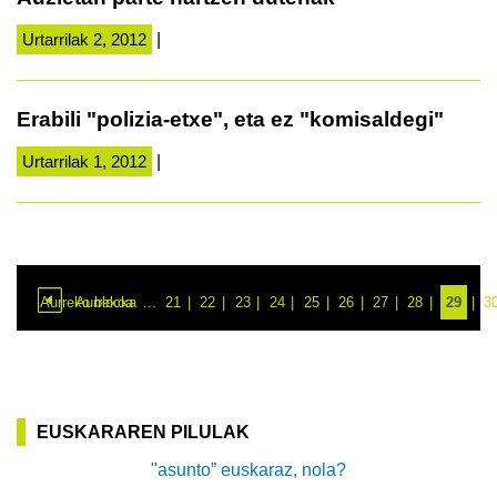
Urtarrilak 2, 2012
|
Erabili "polizia-etxe", eta ez "komisaldegi"
Urtarrilak 1, 2012
|
Aurreko blocka
Aurrekoa
...
21
22
23
24
25
26
27
28
29
3
EUSKARAREN PILULAK
"asunto” euskaraz, nola?