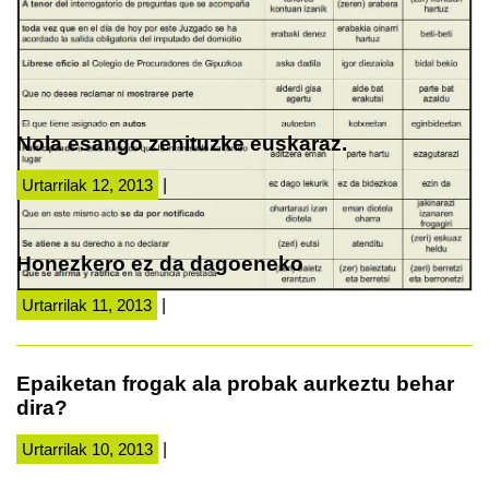
Nola esango zenituzke euskaraz.
Urtarrilak 12, 2013
|
Honezkero ez da dagoeneko
Urtarrilak 11, 2013
|
Epaiketan frogak ala probak aurkeztu behar
dira?
Urtarrilak 10, 2013
|