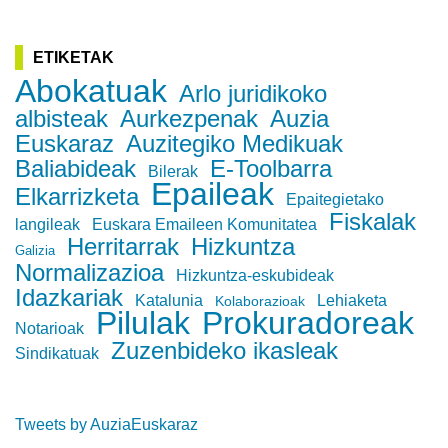
ETIKETAK
Abokatuak
Arlo juridikoko
albisteak
Aurkezpenak
Auzia
Euskaraz
Auzitegiko Medikuak
Baliabideak
E-Toolbarra
Bilerak
Epaileak
Elkarrizketa
Epaitegietako
Fiskalak
langileak
Euskara Emaileen Komunitatea
Herritarrak
Hizkuntza
Galizia
Normalizazioa
Hizkuntza-eskubideak
Idazkariak
Katalunia
Lehiaketa
Kolaborazioak
Pilulak
Prokuradoreak
Notarioak
Zuzenbideko ikasleak
Sindikatuak
Tweets by AuziaEuskaraz