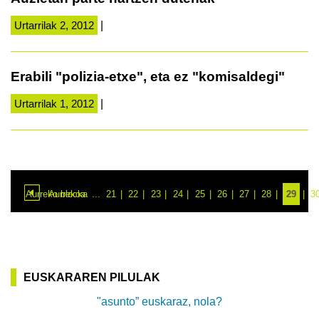
Urtarrilak 2, 2012
|
Erabili "polizia-etxe", eta ez "komisaldegi"
Urtarrilak 1, 2012
|
Aurreko blocka
Aurrekoa
...
21
22
23
24
25
26
27
28
29
3
EUSKARAREN PILULAK
"asunto” euskaraz, nola?