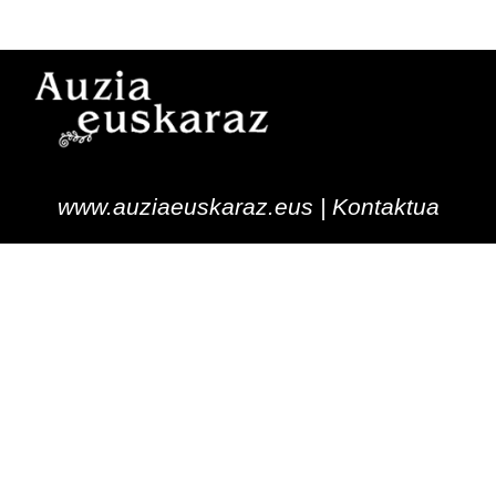
www.auziaeuskaraz.eus |
Kontaktua