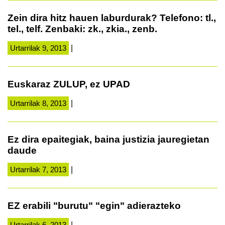
Zein dira hitz hauen laburdurak? Telefono: tl.,
tel., telf. Zenbaki: zk., zkia., zenb.
Urtarrilak 9, 2013
|
Euskaraz ZULUP, ez UPAD
Urtarrilak 8, 2013
|
Ez dira epaitegiak, baina justizia jauregietan
daude
Urtarrilak 7, 2013
|
EZ erabili "burutu" "egin" adierazteko
Urtarrilak 6, 2013
|