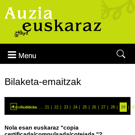
Joan edukira
Menu
Bilaketa-emaitzak
Aurreko blocka
Aurrekoa
...
21
22
23
24
25
26
27
28
29
3
Nola esan euskaraz "copia
certificada/compulsada/cotejada."?