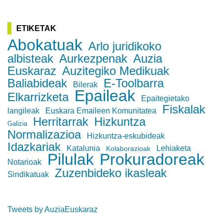
ETIKETAK
Abokatuak
Arlo juridikoko
albisteak
Aurkezpenak
Auzia
Euskaraz
Auzitegiko Medikuak
Baliabideak
E-Toolbarra
Bilerak
Epaileak
Elkarrizketa
Epaitegietako
Fiskalak
langileak
Euskara Emaileen Komunitatea
Herritarrak
Hizkuntza
Galizia
Normalizazioa
Hizkuntza-eskubideak
Idazkariak
Katalunia
Lehiaketa
Kolaborazioak
Pilulak
Prokuradoreak
Notarioak
Zuzenbideko ikasleak
Sindikatuak
Tweets by AuziaEuskaraz