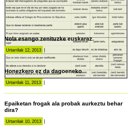
Nola esango zenituzke euskaraz.
Urtarrilak 12, 2013
|
Honezkero ez da dagoeneko
Urtarrilak 11, 2013
|
Epaiketan frogak ala probak aurkeztu behar
dira?
Urtarrilak 10, 2013
|