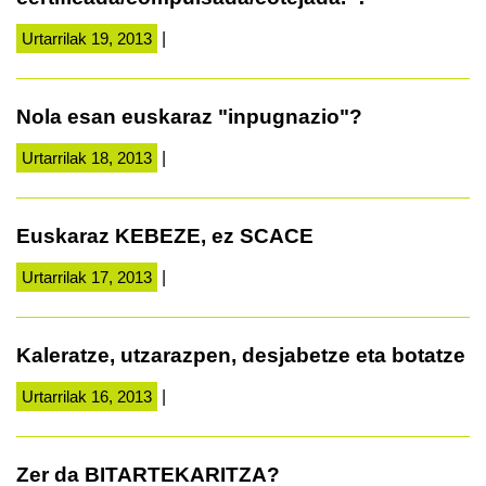
Urtarrilak 19, 2013
|
Nola esan euskaraz "inpugnazio"?
Urtarrilak 18, 2013
|
Euskaraz KEBEZE, ez SCACE
Urtarrilak 17, 2013
|
Kaleratze, utzarazpen, desjabetze eta botatze
Urtarrilak 16, 2013
|
Zer da BITARTEKARITZA?