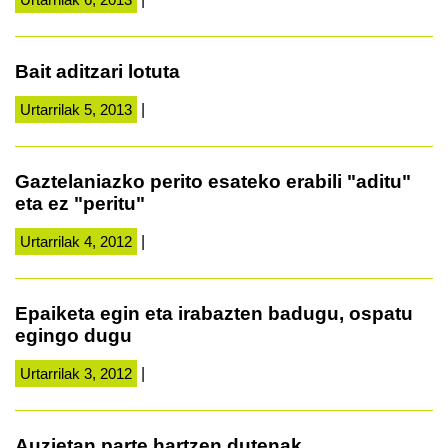
Bait aditzari lotuta
Urtarrilak 5, 2013
|
Gaztelaniazko perito esateko erabili "aditu"
eta ez "peritu"
Urtarrilak 4, 2012
|
Epaiketa egin eta irabazten badugu, ospatu
egingo dugu
Urtarrilak 3, 2012
|
Auzietan parte hartzen dutenak