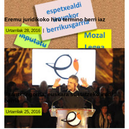
Eremu juridikoko hiru termino berri iaz
Urtarrilak 28, 2016
|
Txantxangorria, euskara sustatzeko irudi
berria
Urtarrilak 25, 2016
|