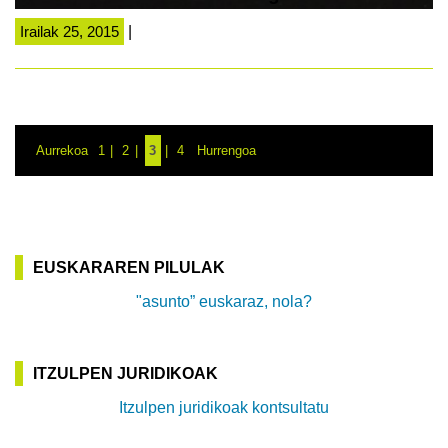
Irailak 25, 2015
|
Aurrekoa
1
2
3
4
Hurrengoa
EUSKARAREN PILULAK
"asunto” euskaraz, nola?
ITZULPEN JURIDIKOAK
Itzulpen juridikoak kontsultatu