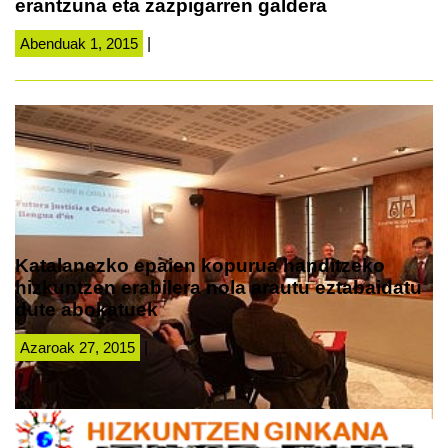
erantzuna eta zazpigarren galdera
Abenduak 1, 2015
|
Katalanezko epaien kopurua handitzeko
hizkuntzen erabilera nola arautu eztabaidatu
dute abokatuek
Azaroak 27, 2015
|