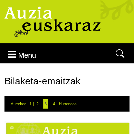
Joan edukira
Menu
Bilaketa-emaitzak
Aurrekoa
1
2
3
4
Hurrengoa