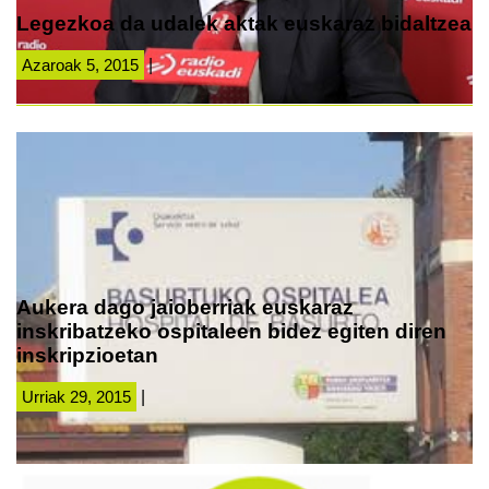
Legezkoa da udalek aktak euskaraz bidaltzea
Azaroak 5, 2015
|
Aukera dago jaioberriak euskaraz
inskribatzeko ospitaleen bidez egiten diren
inskripzioetan
Urriak 29, 2015
|