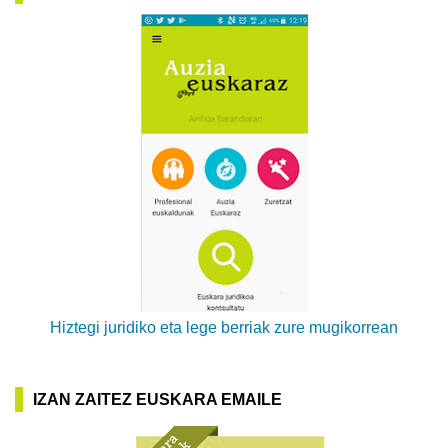
Hiztegi juridiko eta lege berriak zure mugikorrean
IZAN ZAITEZ EUSKARA EMAILE