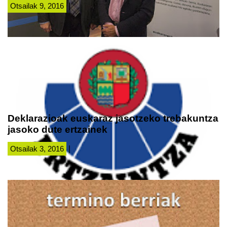
Otsailak 9, 2016
|
Deklarazioak euskaraz jasotzeko trebakuntza
jasoko dute ertzainek
Otsailak 3, 2016
|