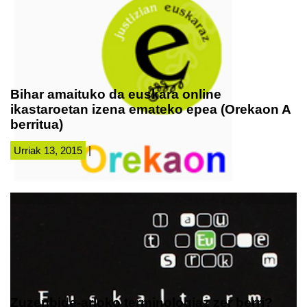
Bihar amaituko da euskara online
ikastaroetan izena emateko epea (Orekaon A
berritua)
Urriak 13, 2015
|
Zuzenbide-arloko terminologiaz zer berri?