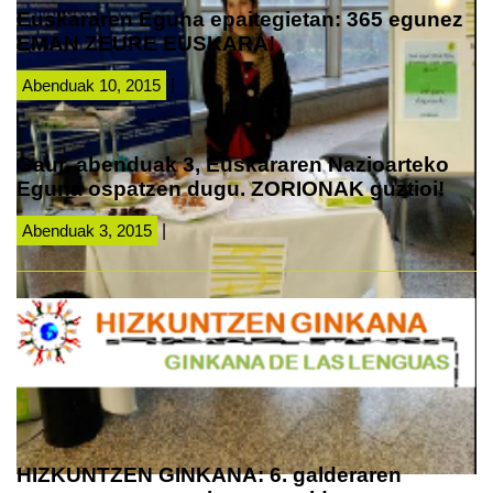
Euskararen Eguna epaitegietan: 365 egunez
EMAN ZEURE EUSKARA!
Abenduak 10, 2015
|
Gaur, abenduak 3, Euskararen Nazioarteko
Eguna ospatzen dugu. ZORIONAK guztioi!
Abenduak 3, 2015
|
HIZKUNTZEN GINKANA: 6. galderaren