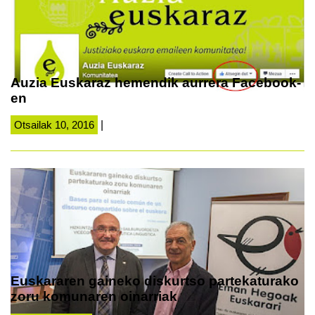
Auzia Euskaraz hemendik aurrera Facebook-
en
Otsailak 10, 2016
|
Euskararen gaineko diskurtso partekaturako
zoru komunaren oinarriak