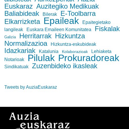
Euskaraz
Auzitegiko Medikuak
Baliabideak
E-Toolbarra
Bilerak
Epaileak
Elkarrizketa
Epaitegietako
Fiskalak
langileak
Euskara Emaileen Komunitatea
Herritarrak
Hizkuntza
Galizia
Normalizazioa
Hizkuntza-eskubideak
Idazkariak
Katalunia
Lehiaketa
Kolaborazioak
Pilulak
Prokuradoreak
Notarioak
Zuzenbideko ikasleak
Sindikatuak
Tweets by AuziaEuskaraz