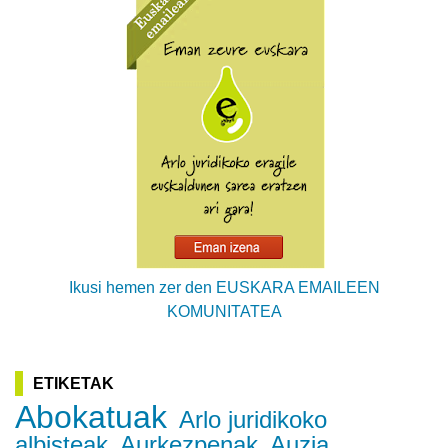
Ikusi hemen zer den EUSKARA EMAILEEN
KOMUNITATEA
ETIKETAK
Abokatuak
Arlo juridikoko
albisteak
Aurkezpenak
Auzia