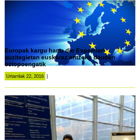
Europak kargu hartu dio Espainiari
auzitegietan euskaraz aritzeko dauden
oztopoengatik
Urtarrilak 22, 2016
|