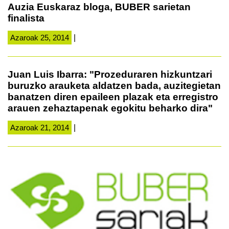
Auzia Euskaraz bloga, BUBER sarietan
finalista
Azaroak 25, 2014
|
Juan Luis Ibarra: "Prozeduraren hizkuntzari
buruzko arauketa aldatzen bada, auzitegietan
banatzen diren epaileen plazak eta erregistro
arauen zehaztapenak egokitu beharko dira"
Azaroak 21, 2014
|