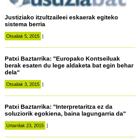
Justiziako itzultzaileei eskaerak egiteko
sistema berria
Otsailak 5, 2015
|
Patxi Baztarrika: "Europako Kontseiluak
berak esaten du lege aldaketa bat egin behar
dela"
Otsailak 3, 2015
|
Patxi Baztarrika: "Interpretaritza ez da
soluziorik egokiena, baina lagungarria da"
Urtarrilak 23, 2015
|