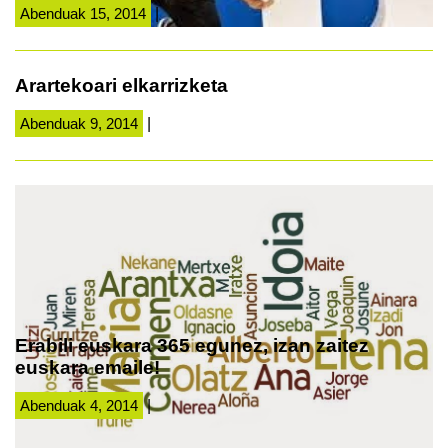
Abenduak 15, 2014
|
Arartekoari elkarrizketa
Abenduak 9, 2014
|
Erabili euskara 365 egunez, izan zaitez
euskara emaile!
Abenduak 4, 2014
|