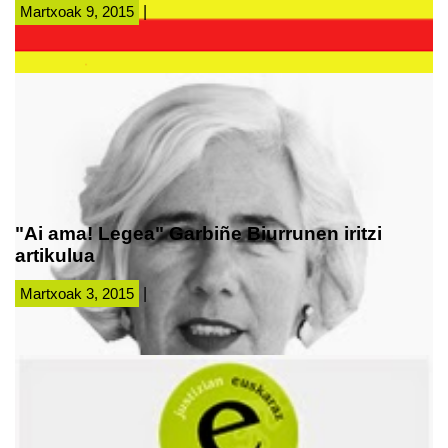
Martxoak 9, 2015
|
"Ai ama! Legea" Garbiñe Biurrunen iritzi
artikulua
Martxoak 3, 2015
|