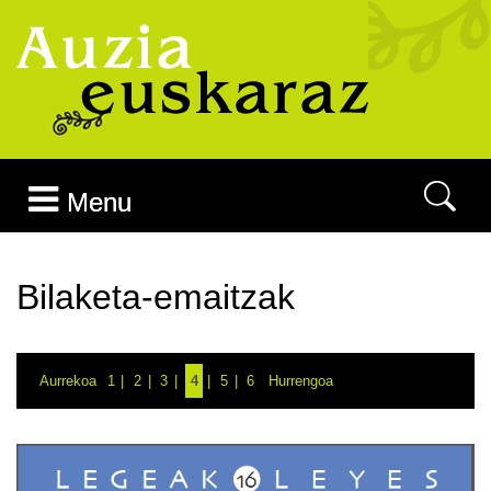
Joan edukira
Menu
Bilaketa-emaitzak
Aurrekoa
1
2
3
4
5
6
Hurrengoa