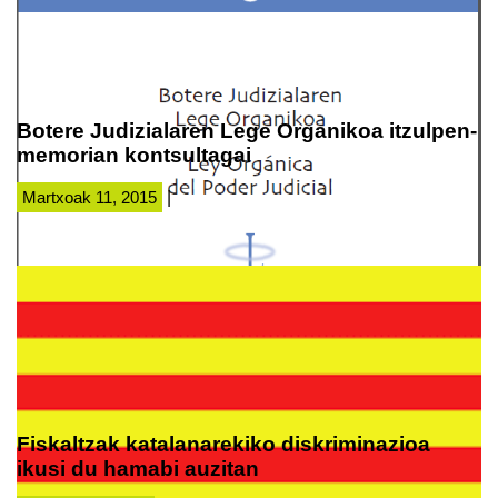
Botere Judizialaren Lege Organikoa itzulpen-
memorian kontsultagai
Martxoak 11, 2015
|
Fiskaltzak katalanarekiko diskriminazioa
ikusi du hamabi auzitan