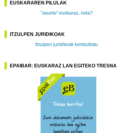
EUSKARAREN PILULAK
"asunto” euskaraz, nola?
ITZULPEN JURIDIKOAK
Itzulpen juridikoak kontsultatu
EPAIBAR: EUSKARAZ LAN EGITEKO TRESNA