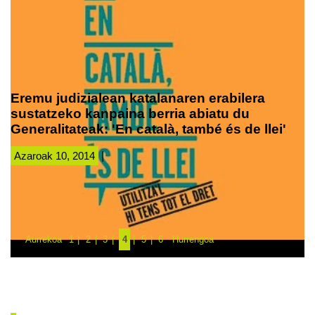
Eremu judizialean katalanaren erabilera
sustatzeko kanpaina berria abiatu du
Generalitateak: 'En català, també és de llei'
Azaroak 10, 2014
|
Aurrekoa
1
2
3
4
5
6
Hurrengoa