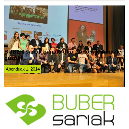
BUBER sariak banatu dira, zorionak irabazle
guztiei!
Abenduak 1, 2014
|