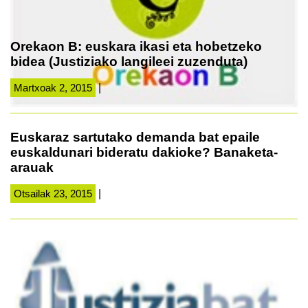
Orekaon B: euskara ikasi eta hobetzeko
bidea (Justiziako langileei zuzenduta)
Martxoak 2, 2015
|
Euskaraz sartutako demanda bat epaile
euskaldunari bideratu dakioke? Banaketa-
arauak
Otsailak 23, 2015
|