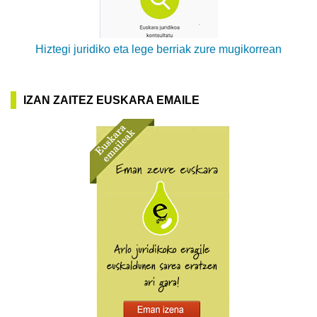
Hiztegi juridiko eta lege berriak zure mugikorrean
IZAN ZAITEZ EUSKARA EMAILE