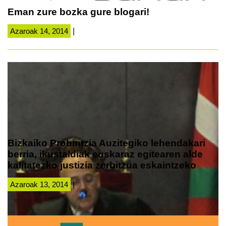
Eman zure bozka gure blogari!
Azaroak 14, 2014
|
Bizkaiko Probintzia Auzitegiko lehendakari
berria, ikustaldiak euskaraz egitearen alde
kalitatezko justizia zerbitzua eskaintzeko
Azaroak 13, 2014
|