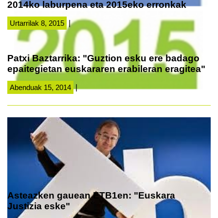
2014ko laburpena eta 2015eko erronkak
Urtarrilak 8, 2015
|
Patxi Baztarrika: "Guztion esku ere badago
epaitegietan euskararen erabileran eragitea"
Abenduak 15, 2014
|
Asteazken gauean ETB1en: "Euskara
Justizia eske"