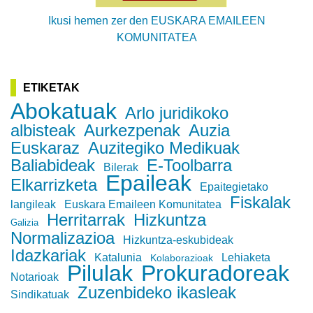
Ikusi hemen zer den EUSKARA EMAILEEN
KOMUNITATEA
ETIKETAK
Abokatuak
Arlo juridikoko
albisteak
Aurkezpenak
Auzia
Euskaraz
Auzitegiko Medikuak
Baliabideak
E-Toolbarra
Bilerak
Epaileak
Elkarrizketa
Epaitegietako
Fiskalak
langileak
Euskara Emaileen Komunitatea
Herritarrak
Hizkuntza
Galizia
Normalizazioa
Hizkuntza-eskubideak
Idazkariak
Katalunia
Lehiaketa
Kolaborazioak
Pilulak
Prokuradoreak
Notarioak
Zuzenbideko ikasleak
Sindikatuak