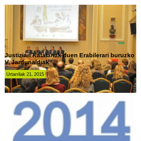
Justizian Katalanak duen Erabilerari buruzko
V. Jardunaldiak
Urtarrilak 21, 2015
|