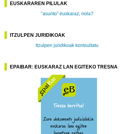
EUSKARAREN PILULAK
"asunto” euskaraz, nola?
ITZULPEN JURIDIKOAK
Itzulpen juridikoak kontsultatu
EPAIBAR: EUSKARAZ LAN EGITEKO TRESNA