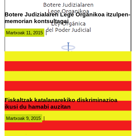
Botere Judizialaren Lege Organikoa itzulpen-
memorian kontsultagai
Martxoak 11, 2015
|
Fiskaltzak katalanarekiko diskriminazioa
ikusi du hamabi auzitan
Martxoak 9, 2015
|