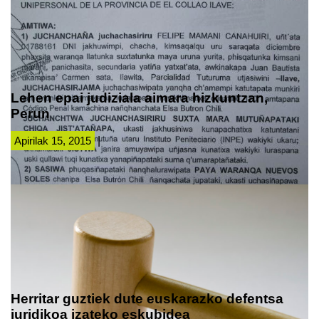
Lehen epai judiziala aimara hizkuntzan,
Perun
Apirilak 15, 2015
|
Herritar guztiek dute euskarazko defentsa
juridikoa izateko eskubidea