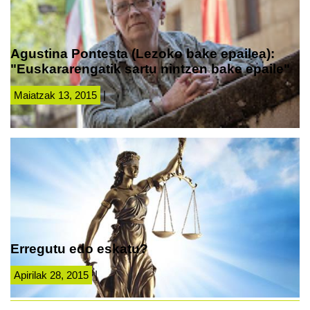
Agustina Pontesta (Lezoko bake epailea):
"Euskararengatik sartu nintzen bake epaile"
Maiatzak 13, 2015
|
Erregutu edo eskatu?
Apirilak 28, 2015
|