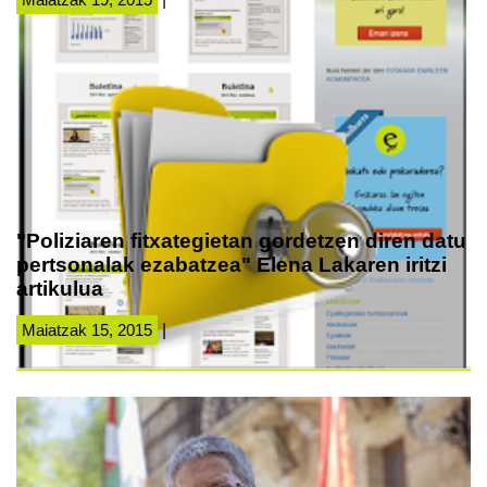
"Poliziaren fitxategietan gordetzen diren datu
pertsonalak ezabatzea" Elena Lakaren iritzi
artikulua
Maiatzak 15, 2015
|