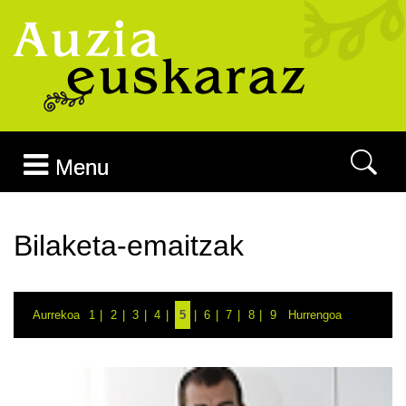
Joan edukira
Menu
Bilaketa-emaitzak
Aurrekoa
1
2
3
4
5
6
7
8
9
Hurrengoa