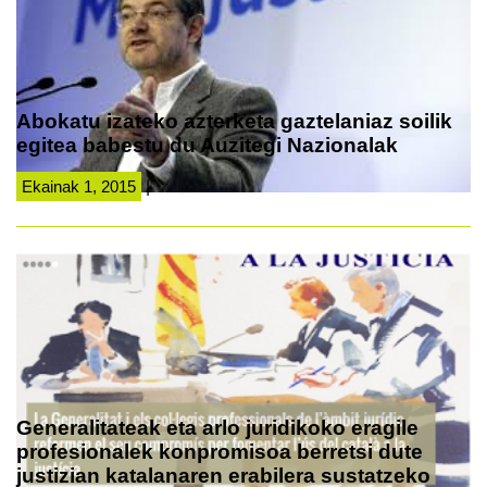
Abokatu izateko azterketa gaztelaniaz soilik
egitea babestu du Auzitegi Nazionalak
Ekainak 1, 2015
|
Generalitateak eta arlo juridikoko eragile
profesionalek konpromisoa berretsi dute
justizian katalanaren erabilera sustatzeko