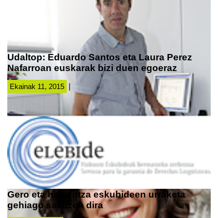
Udaltop: Eduardo Santos eta Laura Perez
Nafarroan euskarak bizi duen egoeraz
Ekainak 11, 2015
|
Gero eta hizkuntza eskubideen urraketa
gehiago salatzen dira