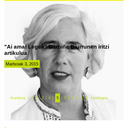
"Ai ama! Legea" Garbiñe Biurrunen iritzi
artikulua
Martxoak 3, 2015
|
Aurrekoa
1
2
3
4
5
6
7
8
9
Hurrengoa