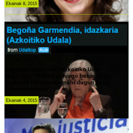
Ekainak 8, 2015
|
Begoña Garmendia (Azkoitiko Udal
idazkaria): "Babes gehiago behar dugu
euskaraz funtzionatu nahi dugun herri
administrazioek"
Ekainak 4, 2015
|