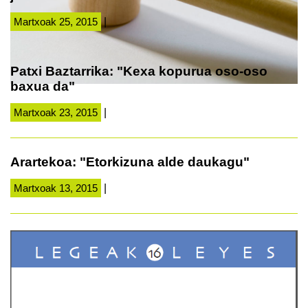
Martxoak 25, 2015
|
Patxi Baztarrika: "Kexa kopurua oso-oso
baxua da"
Martxoak 23, 2015
|
Arartekoa: "Etorkizuna alde daukagu"
Martxoak 13, 2015
|