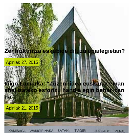
Zer hizkuntza eskubide dituzu epaitegietan?
Apirilak 27, 2015
|
Iñigo Lamarka: "Zuzenbidea euskaraz eman
ahal izateko esfortzu handia egin behar izan
da"
Apirilak 21, 2015
|