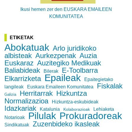
Ikusi hemen zer den EUSKARA EMAILEEN
KOMUNITATEA
ETIKETAK
Abokatuak
Arlo juridikoko
albisteak
Aurkezpenak
Auzia
Euskaraz
Auzitegiko Medikuak
Baliabideak
E-Toolbarra
Bilerak
Epaileak
Elkarrizketa
Epaitegietako
Fiskalak
langileak
Euskara Emaileen Komunitatea
Herritarrak
Hizkuntza
Galizia
Normalizazioa
Hizkuntza-eskubideak
Idazkariak
Katalunia
Lehiaketa
Kolaborazioak
Pilulak
Prokuradoreak
Notarioak
Zuzenbideko ikasleak
Sindikatuak