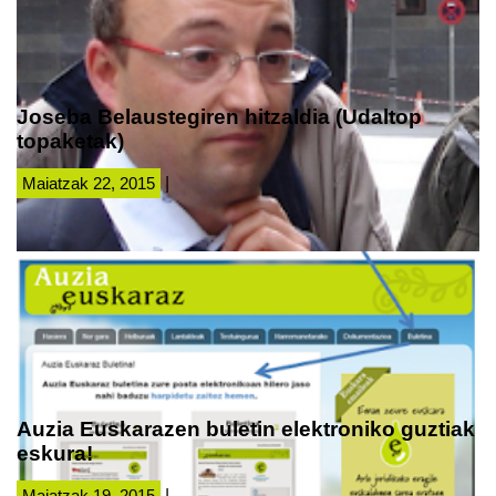
Joseba Belaustegiren hitzaldia (Udaltop
topaketak)
Maiatzak 22, 2015
|
Auzia Euskarazen buletin elektroniko guztiak
eskura!
Maiatzak 19, 2015
|