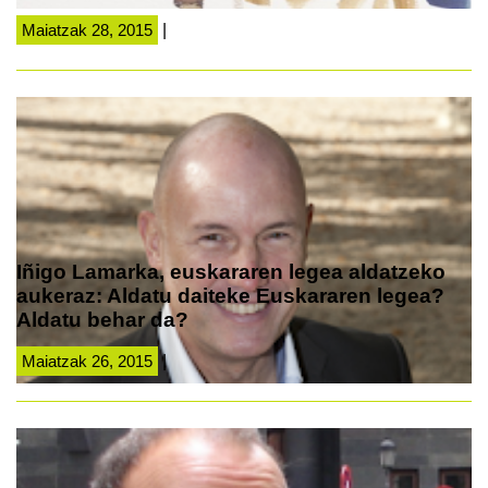
Maiatzak 28, 2015
|
Iñigo Lamarka, euskararen legea aldatzeko
aukeraz: Aldatu daiteke Euskararen legea?
Aldatu behar da?
Maiatzak 26, 2015
|