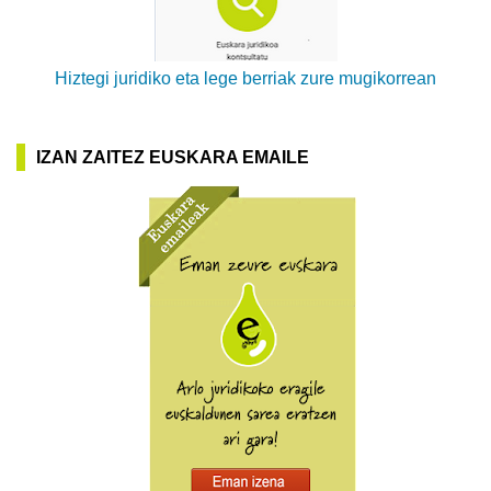
Hiztegi juridiko eta lege berriak zure mugikorrean
IZAN ZAITEZ EUSKARA EMAILE