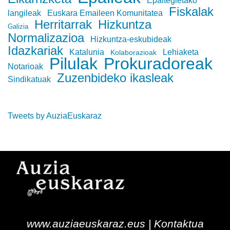
Epaitegietako
Fiskalak
langileak
Euskara Emaileen Komunitatea
Herritarrak
Hizkuntza
Galizia
Normalizazioa
Hizkuntza-eskubideak
Idazkariak
Katalunia
Lehiaketa
Kolaborazioak
Pilulak
Prokuradoreak
Notarioak
Zuzenbideko ikasleak
Sindikatuak
Tweets by AuziaEuskaraz
www.auziaeuskaraz.eus |
Kontaktua