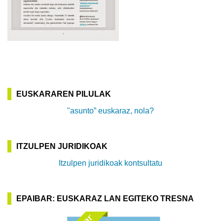
EUSKARAREN PILULAK
"asunto” euskaraz, nola?
ITZULPEN JURIDIKOAK
Itzulpen juridikoak kontsultatu
EPAIBAR: EUSKARAZ LAN EGITEKO TRESNA