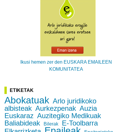
Ikusi hemen zer den EUSKARA EMAILEEN
KOMUNITATEA
ETIKETAK
Abokatuak
Arlo juridikoko
albisteak
Aurkezpenak
Auzia
Euskaraz
Auzitegiko Medikuak
Baliabideak
E-Toolbarra
Bilerak
Epaileak
Elkarrizketa