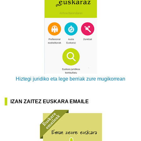
Hiztegi juridiko eta lege berriak zure mugikorrean
IZAN ZAITEZ EUSKARA EMAILE