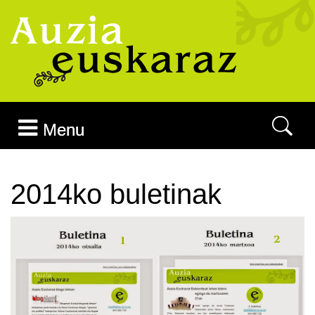
Joan edukira
Menu
2014ko buletinak