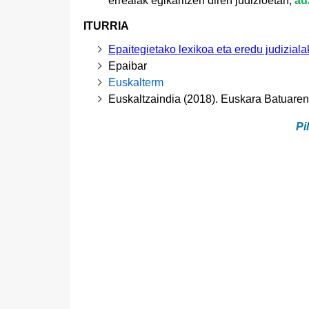
errealak egikaritzen diren judizioetan,
au
ITURRIA
Epaitegietako lexikoa eta eredu judiziala
Epaibar
Euskalterm
Euskaltzaindia (2018). Euskara Batuare
Pi