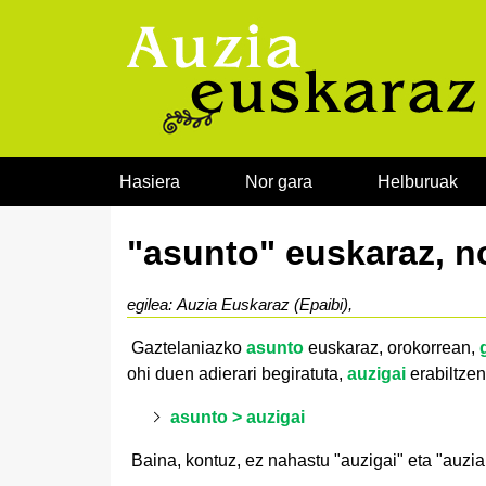
Joan edukira
Hasiera
Nor gara
Helburuak
"asunto" euskaraz, n
egilea: Auzia Euskaraz (Epaibi),
Gaztelaniazko
asunto
euskaraz, orokorrean,
ohi duen adierari begiratuta,
auzigai
erabiltzen
asunto > auzigai
Baina, kontuz, ez nahastu "auzigai" eta "auzi