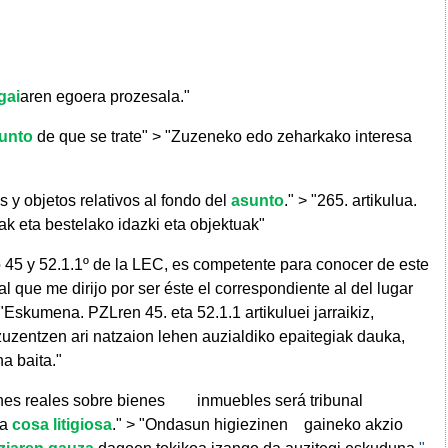
gai
aren egoera prozesala."
unto
de que se trate" > "Zuzeneko edo zeharkako interesa
s y objetos relativos al fondo del
asunto
." > "265. artikulua.
k eta bestelako idazki eta objektuak"
 45 y 52.1.1º de la LEC, es competente para conocer de este
 que me dirijo por ser éste el correspondiente al del lugar
 "Eskumena. PZLren 45. eta 52.1.1 artikuluei jarraikiz,
zentzen ari natzaion lehen auzialdiko epaitegiak dauka,
a baita."
ones reales sobre bienes
inmuebles será tribunal
la
cosa litigiosa
." > "Ondasun higiezinen
gaineko akzio