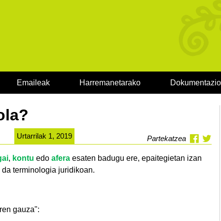
Emaileak
Harremanetarako
Dokumentazi
ola?
Urtarrilak 1, 2019
Partekatzea
gai
,
kontu
edo
afera
esaten badugu ere,
epaitegietan izan
 da terminologia juridikoan.
aren gauza":