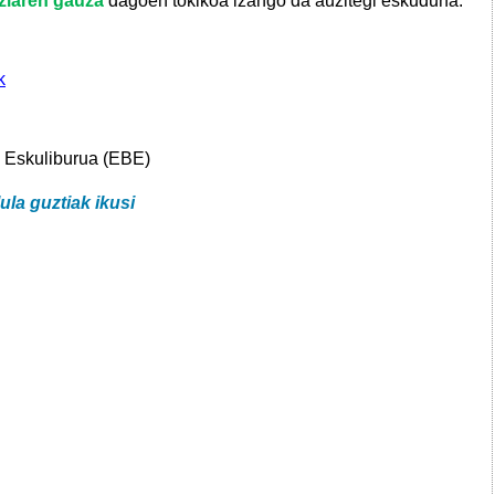
ziaren gauza
dagoen
tokikoa
izango da auzitegi eskuduna.
"
k
n Eskuliburua (EBE)
lula guztiak ikusi