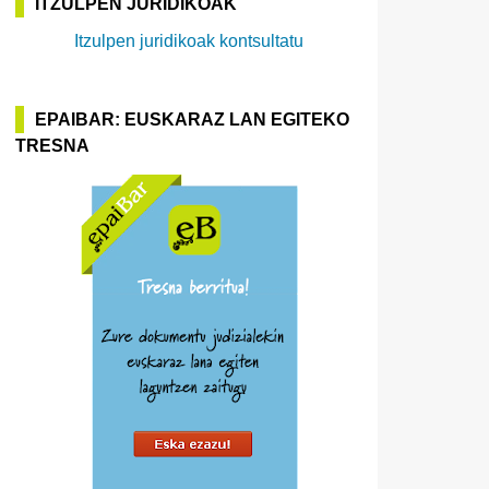
ITZULPEN JURIDIKOAK
Itzulpen juridikoak kontsultatu
EPAIBAR: EUSKARAZ LAN EGITEKO
TRESNA