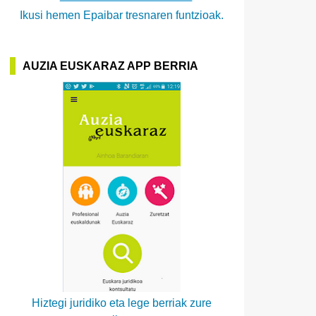
Ikusi hemen Epaibar tresnaren funtzioak.
AUZIA EUSKARAZ APP BERRIA
Hiztegi juridiko eta lege berriak zure