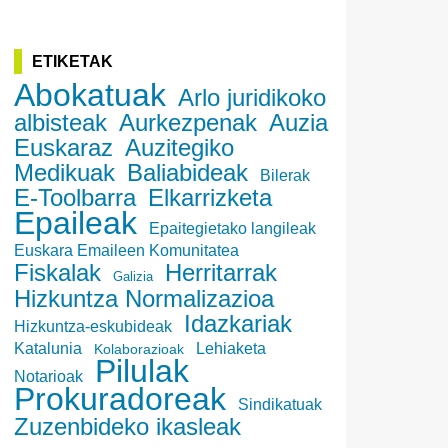
ETIKETAK
Abokatuak
Arlo juridikoko
albisteak
Aurkezpenak
Auzia
Euskaraz
Auzitegiko
Medikuak
Baliabideak
Bilerak
E-Toolbarra
Elkarrizketa
Epaileak
Epaitegietako langileak
Euskara Emaileen Komunitatea
Fiskalak
Herritarrak
Galizia
Hizkuntza Normalizazioa
Idazkariak
Hizkuntza-eskubideak
Katalunia
Lehiaketa
Kolaborazioak
Pilulak
Notarioak
Prokuradoreak
Sindikatuak
Zuzenbideko ikasleak