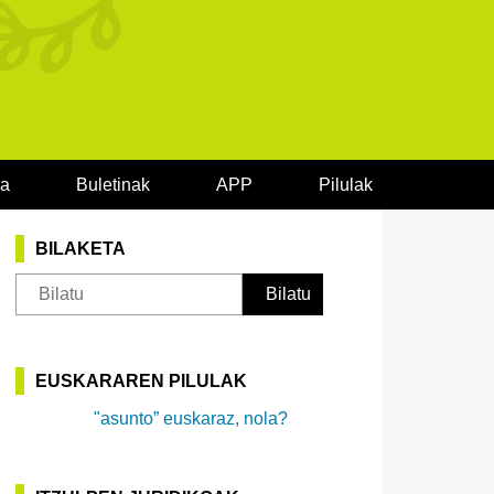
oa
Buletinak
APP
Pilulak
BILAKETA
EUSKARAREN PILULAK
"asunto” euskaraz, nola?