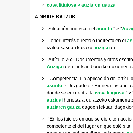
cosa litigiosa > auziaren gauza
ADIBIDE BATZUK
"Situación procesal del
asunto
." > "
Auzi
"
Tener interés directo o indirecto en el
as
izatea kasuan kasuko
auzigai
an"
"Artículo 265. Documentos y otros escrito
Auzigai
aren funtsari buruzko dokumentua
"Competencia. En aplicación del artículo
asunto
el Juzgado de Primera Instancia al
donde se encuentra la
cosa litigiosa
." >
auzigai
honetaz arduratzeko eskumena zu
auziaren gauza
dagoen lekuari dagokion
"En los juicios en que se ejerciten acci
competente el del lugar en que esté sita