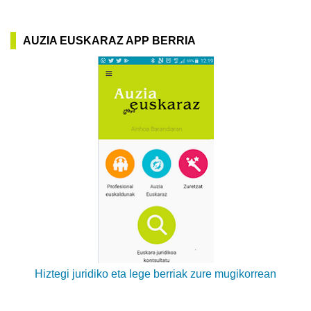
AUZIA EUSKARAZ APP BERRIA
Hiztegi juridiko eta lege berriak zure mugikorrean