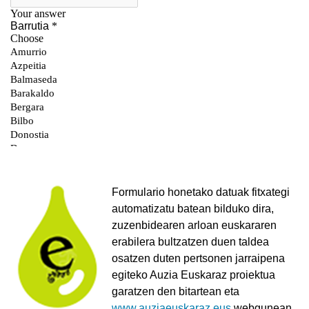
Formulario honetako datuak fitxategi
automatizatu batean bilduko dira,
zuzenbidearen arloan euskararen
erabilera bultzatzen duen taldea
osatzen duten pertsonen jarraipena
egiteko Auzia Euskaraz proiektua
garatzen den bitartean eta
www.auziaeuskaraz.eus
webgunean