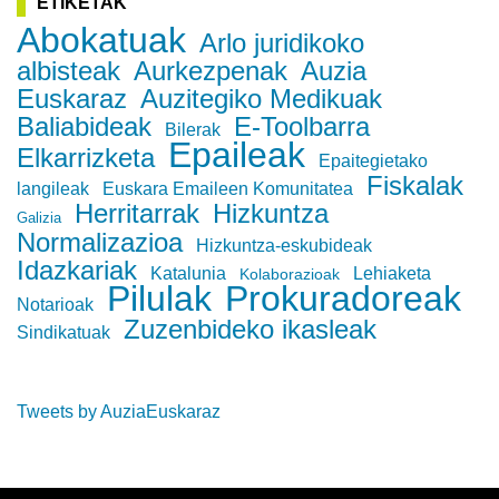
ETIKETAK
Abokatuak
Arlo juridikoko
albisteak
Aurkezpenak
Auzia
Euskaraz
Auzitegiko Medikuak
Baliabideak
E-Toolbarra
Bilerak
Epaileak
Elkarrizketa
Epaitegietako
Fiskalak
langileak
Euskara Emaileen Komunitatea
Herritarrak
Hizkuntza
Galizia
Normalizazioa
Hizkuntza-eskubideak
Idazkariak
Katalunia
Lehiaketa
Kolaborazioak
Pilulak
Prokuradoreak
Notarioak
Zuzenbideko ikasleak
Sindikatuak
Tweets by AuziaEuskaraz