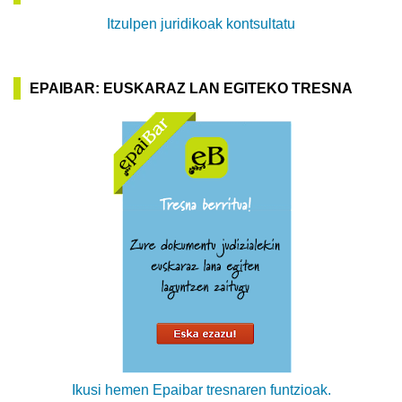
Itzulpen juridikoak kontsultatu
EPAIBAR: EUSKARAZ LAN EGITEKO TRESNA
Ikusi hemen Epaibar tresnaren funtzioak.