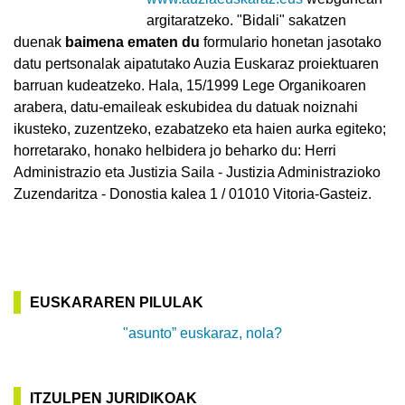
argitaratzeko. "Bidali" sakatzen
duenak
baimena ematen du
formulario honetan jasotako
datu pertsonalak aipatutako Auzia Euskaraz proiektuaren
barruan kudeatzeko. Hala, 15/1999 Lege Organikoaren
arabera, datu-emaileak eskubidea du datuak noiznahi
ikusteko, zuzentzeko, ezabatzeko eta haien aurka egiteko;
horretarako, honako helbidera jo beharko du: Herri
Administrazio eta Justizia Saila - Justizia Administrazioko
Zuzendaritza - Donostia kalea 1 / 01010 Vitoria-Gasteiz.
EUSKARAREN PILULAK
"asunto” euskaraz, nola?
ITZULPEN JURIDIKOAK