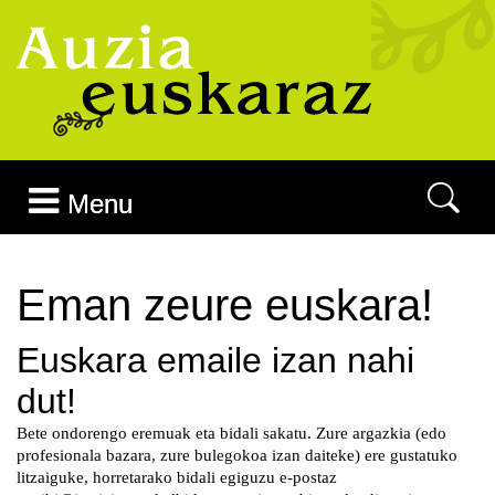
Joan edukira
Menu
Eman zeure euskara!