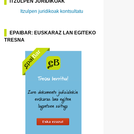
ITZULPEN JURIDIKOAK
Itzulpen juridikoak kontsultatu
EPAIBAR: EUSKARAZ LAN EGITEKO
TRESNA