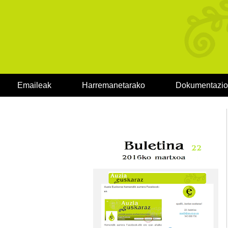
Emaileak
Harremanetarako
Dokumentazi