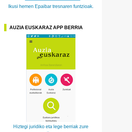
Ikusi hemen Epaibar tresnaren funtzioak.
AUZIA EUSKARAZ APP BERRIA
Hiztegi juridiko eta lege berriak zure