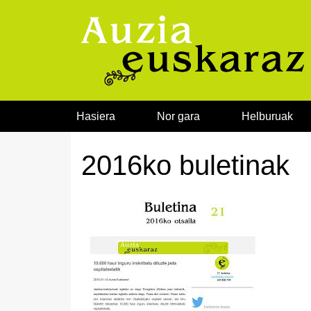
Joan edukira
Hasiera
Nor gara
Helburuak
2016ko buletinak