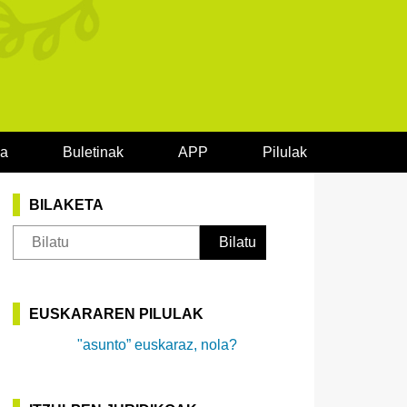
oa
Buletinak
APP
Pilulak
BILAKETA
EUSKARAREN PILULAK
"asunto” euskaraz, nola?