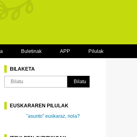
oa
Buletinak
APP
Pilulak
BILAKETA
EUSKARAREN PILULAK
"asunto” euskaraz, nola?