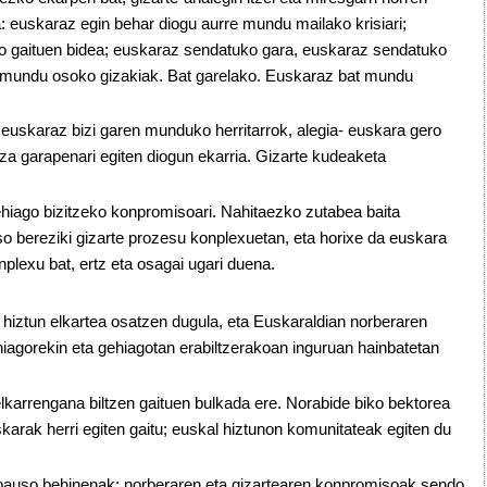
: euskaraz egin behar diogu aurre mundu mailako krisiari;
go gaituen bidea; euskaraz sendatuko gara, euskaraz sendatuko
u mundu osoko gizakiak. Bat garelako. Euskaraz bat mundu
euskaraz bizi garen munduko herritarrok, alegia- euskara gero
iza garapenari egiten diogun ekarria. Gizarte kudeaketa
ehiago bizitzeko konpromisoari. Nahitaezko zutabea baita
so bereziki gizarte prozesu konplexuetan, eta horixe da euskara
nplexu bat, ertz eta osagai ugari duena.
hiztun elkartea osatzen dugula, eta Euskaraldian norberaren
iagorekin eta gehiagotan erabiltzerakoan inguruan hainbatetan
lkarrengana biltzen gaituen bulkada ere. Norabide biko bektorea
karak herri egiten gaitu; euskal hiztunon komunitateak egiten du
erapauso behinenak: norberaren eta gizartearen konpromisoak sendo