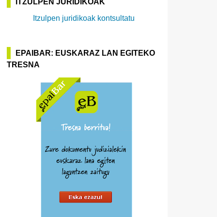
ITZULPEN JURIDIKOAK
Itzulpen juridikoak kontsultatu
EPAIBAR: EUSKARAZ LAN EGITEKO
TRESNA