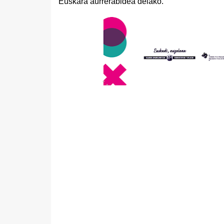
Euskara aurrerabidea delako.