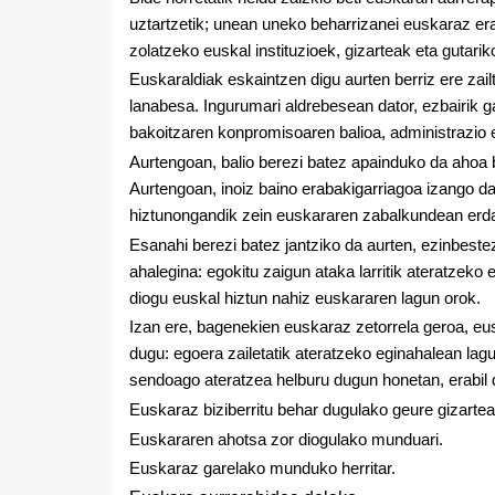
uztartzetik; unean uneko beharrizanei euskaraz er
zolatzeko euskal instituzioek, gizarteak eta gutari
Euskaraldiak eskaintzen digu aurten berriz ere zai
lanabesa. Ingurumari aldrebesean dator, ezbairik g
bakoitzaren konpromisoaren balioa, administrazio 
Aurtengoan, balio berezi batez apainduko da ahoa b
Aurtengoan, inoiz baino erabakigarriagoa izango d
hiztunongandik zein euskararen zabalkundean erdar
Esanahi berezi batez jantziko da aurten, ezinbeste
ahalegina: egokitu zaigun ataka larritik ateratzek
diogu euskal hiztun nahiz euskararen lagun orok.
Izan ere, bagenekien euskaraz zetorrela geroa, eus
dugu: egoera zailetatik ateratzeko eginahalean lagu
sendoago ateratzea helburu dugun honetan, erabil 
Euskaraz biziberritu behar dugulako geure gizartea
Euskararen ahotsa zor diogulako munduari.
Euskaraz garelako munduko herritar.