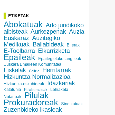
ETIKETAK
Abokatuak
Arlo juridikoko
albisteak
Aurkezpenak
Auzia
Euskaraz
Auzitegiko
Medikuak
Baliabideak
Bilerak
E-Toolbarra
Elkarrizketa
Epaileak
Epaitegietako langileak
Euskara Emaileen Komunitatea
Fiskalak
Herritarrak
Galizia
Hizkuntza Normalizazioa
Idazkariak
Hizkuntza-eskubideak
Katalunia
Lehiaketa
Kolaborazioak
Pilulak
Notarioak
Prokuradoreak
Sindikatuak
Zuzenbideko ikasleak