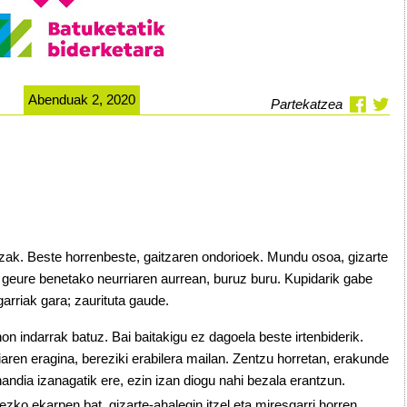
Abenduak 2, 2020
Partekatzea
itzak. Beste horrenbeste, gaitzaren ondorioek. Mundu osoa, gizarte
itu geure benetako neurriaren aurrean, buruz buru. Kupidarik gabe
arriak gara; zaurituta gaude.
on indarrak batuz. Bai baitakigu ez dagoela beste irtenbiderik.
aren eragina, bereziki erabilera mailan. Zentzu horretan, erakunde
ndia izanagatik ere, ezin izan diogu nahi bezala erantzun.
zko ekarpen bat, gizarte-ahalegin itzel eta miresgarri horren