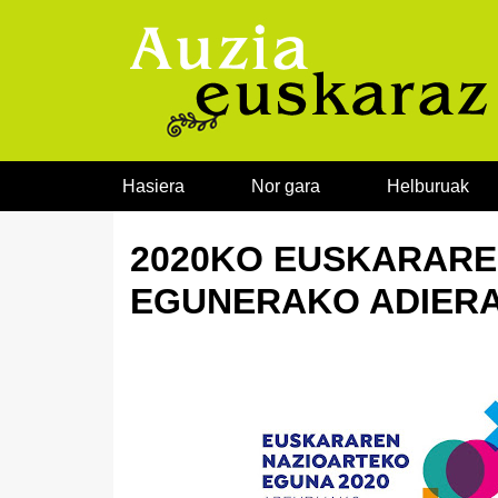
Joan edukira
Hasiera
Nor gara
Helburuak
2020KO EUSKARARE
EGUNERAKO ADIER