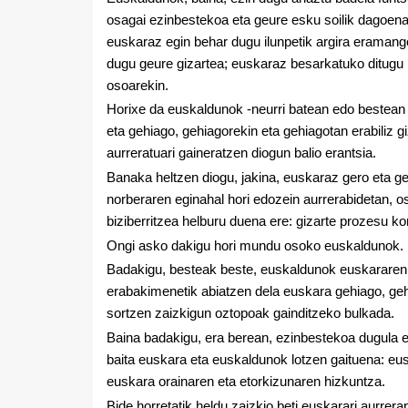
osagai ezinbestekoa eta geure esku soilik dagoena
euskaraz egin behar dugu ilunpetik argira eraman
dugu geure gizartea; euskaraz besarkatuko ditug
osoarekin.
Horixe da euskaldunok -neurri batean edo bestean 
eta gehiago, gehiagorekin eta gehiagotan erabiliz g
aurreratuari gaineratzen diogun balio erantsia.
Banaka heltzen diogu, jakina, euskaraz gero eta g
norberaren eginahal hori edozein aurrerabidetan, o
biziberritzea helburu duena ere: gizarte prozesu ko
Ongi asko dakigu hori mundu osoko euskaldunok.
Badakigu, besteak beste, euskaldunok euskararen 
erabakimenetik abiatzen dela euskara gehiago, geh
sortzen zaizkigun oztopoak gainditzeko bulkada.
Baina badakigu, era berean, ezinbestekoa dugula e
baita euskara eta euskaldunok lotzen gaituena: eus
euskara orainaren eta etorkizunaren hizkuntza.
Bide horretatik heldu zaizkio beti euskarari aurr