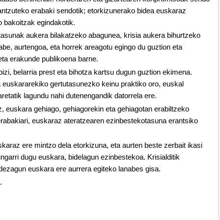
antzuteko erabaki sendotik; etorkizunerako bidea euskaraz
ko bakoitzak egindakotik.
ltasunak aukera bilakatzeko abagunea, krisia aukera bihurtzeko
abe, aurtengoa, eta horrek areagotu egingo du guztion eta
eta erakunde publikoena barne.
izi, belarria prest eta bihotza kartsu dugun guztion ekimena.
a euskararekiko gertutasunezko keinu praktiko oro, euskal
etatik lagundu nahi dutenengandik datorrela ere.
z, euskara gehiago, gehiagorekin eta gehiagotan erabiltzeko
o erabakiari, euskaraz ateratzearen ezinbestekotasuna erantsiko
karaz ere mintzo dela etorkizuna, eta aurten beste zerbait ikasi
ngarri dugu euskara, bidelagun ezinbestekoa. Krisialditik
dezagun euskara ere aurrera egiteko lanabes gisa.
.