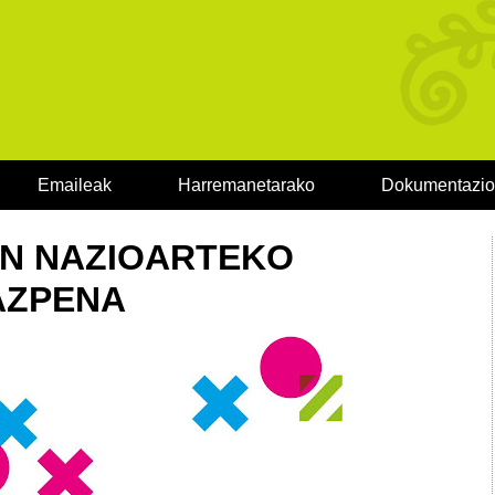
Emaileak
Harremanetarako
Dokumentazi
N NAZIOARTEKO
AZPENA