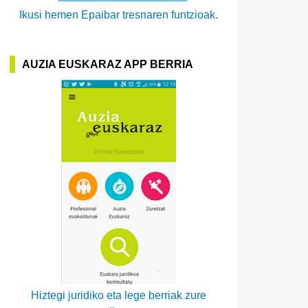
Ikusi hemen Epaibar tresnaren funtzioak.
AUZIA EUSKARAZ APP BERRIA
Hiztegi juridiko eta lege berriak zure