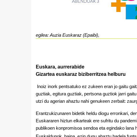
egilea: Auzia Euskaraz (Epaibi),
Euskara, aurrerabide
Gizartea euskaraz biziberritzea helburu
Inoiz inork pentsatuko ez zukeen eran jo gaitu ga
guztiak, egitura guztiak, pertsona guztiok jarri ga
utzi du agerian ahaztu nahi genukeen zerbait: zaurg
Erantzukizunaren bidetik heldu diogu erronkari, den
Euskararen hiztun elkarteak ere sufritu du pandemi
publikoen konpromisoa sendoa eta egindako lana ha
Euskaldunok, baina, ezin dugu ahaztu badela funtse